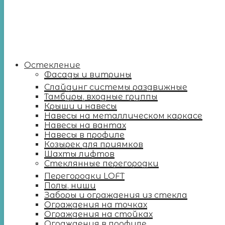
Остекление
Фасады и витрины
Слайдинг системы раздвижные
Тамбуры, входные группы
Крыши и навесы
Навесы на металлическом каркасе
Навесы на вантах
Навесы в профиле
Козырек для приямков
Шахты лифтов
Стеклянные перегородки
Перегородки LOFT
Полы, ниши
Заборы и ограждения из стекла
Ограждения на точках
Ограждения на стойках
Ограждения в профиле