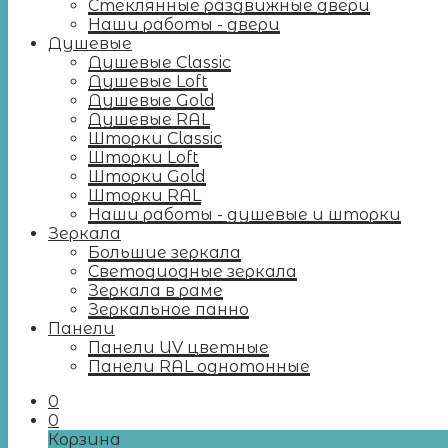
Стеклянные раздвижные двери
Наши работы - двери
Душевые
Душевые Classic
Душевые Loft
Душевые Gold
Душевые RAL
Шторки Classic
Шторки Loft
Шторки Gold
Шторки RAL
Наши работы - душевые и шторки
Зеркала
Большие зеркала
Светодиодные зеркала
Зеркала в раме
Зеркальное панно
Панели
Панели UV цветные
Панели RAL однотонные
0
0
Корзина