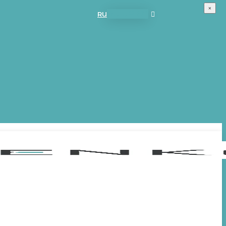
×
RU
UA
EN
RU