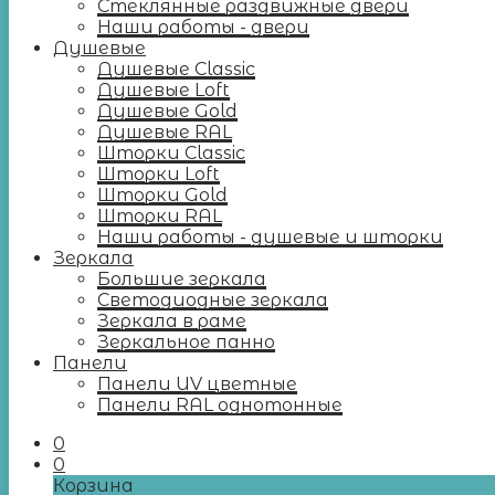
Стеклянные раздвижные двери
Наши работы - двери
Душевые
Душевые Classic
Душевые Loft
Душевые Gold
Душевые RAL
Шторки Classic
Шторки Loft
Шторки Gold
Шторки RAL
Наши работы - душевые и шторки
Зеркала
Большие зеркала
Светодиодные зеркала
Зеркала в раме
Зеркальное панно
Панели
Панели UV цветные
Панели RAL однотонные
0
0
Корзина