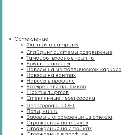
Остекление
Фасады и витрины
Слайдинг системы раздвижные
Тамбуры, входные группы
Крыши и навесы
Навесы на металлическом каркасе
Навесы на вантах
Навесы в профиле
Козырек для приямков
Шахты лифтов
Стеклянные перегородки
Перегородки LOFT
Полы, ниши
Заборы и ограждения из стекла
Ограждения на точках
Ограждения на стойках
Ограждения в профиле