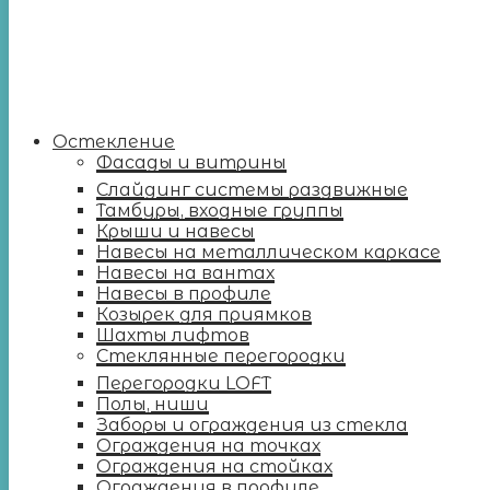
Остекление
Фасады и витрины
Слайдинг системы раздвижные
Тамбуры, входные группы
Крыши и навесы
Навесы на металлическом каркасе
Навесы на вантах
Навесы в профиле
Козырек для приямков
Шахты лифтов
Стеклянные перегородки
Перегородки LOFT
Полы, ниши
Заборы и ограждения из стекла
Ограждения на точках
Ограждения на стойках
Ограждения в профиле