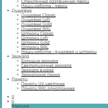
Стеклянные раздвижные двери
Наши работы - двери
Душевые
Душевые Classic
Душевые Loft
Душевые Gold
Душевые RAL
Шторки Classic
Шторки Loft
Шторки Gold
Шторки RAL
Наши работы - душевые и шторки
Зеркала
Большие зеркала
Светодиодные зеркала
Зеркала в раме
Зеркальное панно
Панели
Панели UV цветные
Панели RAL однотонные
0
0
Корзина