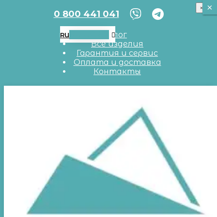
×
×
×
0 800 441 041
RU
UA
EN
Блог
RU
Все изделия
Гарантия и сервис
Оплата и доставка
Контакты