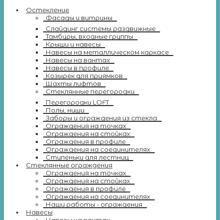
Остекление
Фасады и витрины
Слайдинг системы раздвижные
Тамбуры, входные группы
Крыши и навесы
Навесы на металлическом каркасе
Навесы на вантах
Навесы в профиле
Козырек для приямков
Шахты лифтов
Стеклянные перегородки
Перегородки LOFT
Полы, ниши
Заборы и ограждения из стекла
Ограждения на точках
Ограждения на стойках
Ограждения в профиле
Ограждения на соединителях
Ступеньки для лестниц
Стеклянные ограждения
Ограждения на точках
Ограждения на стойках
Ограждения в профиле
Ограждения на соединителях
Наши работы - ограждения
Навесы