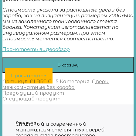
Стоимость указана за распашные двери без
короба, как на визуализации, размером 2000х600
мм из закаленного тонированного стекла
бронза. Конструкция изготавливается по
индивидуальным размерам, при этом
стоимость меняется соответственно.
Посмотреть видеообзор
В корзину
Просчитать
Артикул:
ALBRT-CL-5
Категория:
Двери
межкомнатные без короба
Предыдущий продукт
Следующий продукт
Стильно
Стильный и современный
минимализм стеклянных дверей
создает твое пространство.