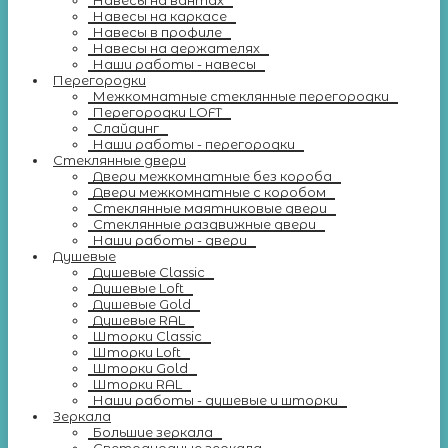
Навесы на вантах
Навесы на каркасе
Навесы в профиле
Навесы на держателях
Наши работы - навесы
Перегородки
Межкомнатные стеклянные перегородки
Перегородки LOFT
Слайдинг
Наши работы - перегородки
Стеклянные двери
Двери межкомнатные без короба
Двери межкомнатные с коробом
Стеклянные маятниковые двери
Стеклянные раздвижные двери
Наши работы - двери
Душевые
Душевые Classic
Душевые Loft
Душевые Gold
Душевые RAL
Шторки Classic
Шторки Loft
Шторки Gold
Шторки RAL
Наши работы - душевые и шторки
Зеркала
Большие зеркала