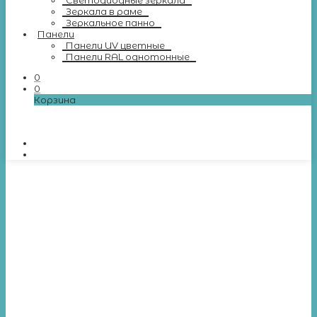
Светодиодные зеркала
Зеркала в раме
Зеркальное панно
Панели
Панели UV цветные
Панели RAL однотонные
0
0
Корзина