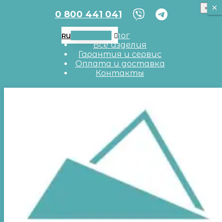
×
×
×
0 800 441 041
RU
UA
EN
Блог
RU
Все изделия
Гарантия и сервис
Оплата и доставка
Контакты