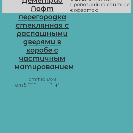
Деметрио
Пропозиції на сайті не
Лофт
є офертою
перегородка
стеклянная с
распашными
дверями в
коробе с
частичным
матированием
DMTRIO-L10-5
от
5 760
грн
/ 1 м²
В
корзину