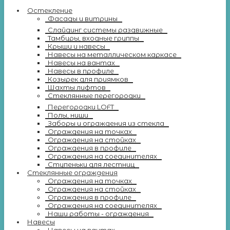
Остекление
Фасады и витрины
Слайдинг системы раздвижные
Тамбуры, входные группы
Крыши и навесы
Навесы на металлическом каркасе
Навесы на вантах
Навесы в профиле
Козырек для приямков
Шахты лифтов
Стеклянные перегородки
Перегородки LOFT
Полы, ниши
Заборы и ограждения из стекла
Ограждения на точках
Ограждения на стойках
Ограждения в профиле
Ограждения на соединителях
Ступеньки для лестниц
Стеклянные ограждения
Ограждения на точках
Ограждения на стойках
Ограждения в профиле
Ограждения на соединителях
Наши работы - ограждения
Навесы