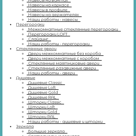
Навесы на вантах
Навесы на каркасе
Навесы в профиле
Навесы на держателях
Наши работы - навесы
Перегородки
Межкомнатные стеклянные перегородки
Перегородки LOFT
Слайдинг
Наши работы - перегородки
Стеклянные двери
Двери межкомнатные без короба
Двери межкомнатные с коробом
Стеклянные маятниковые двери
Стеклянные раздвижные двери
Наши работы - двери
Душевые
Душевые Classic
Душевые Loft
Душевые Gold
Душевые RAL
Шторки Classic
Шторки Loft
Шторки Gold
Шторки RAL
Наши работы - душевые и шторки
Зеркала
Большие зеркала