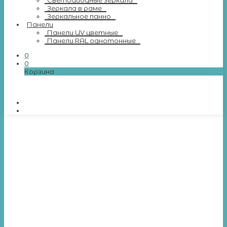
Светодиодные зеркала
Зеркала в раме
Зеркальное панно
Панели
Панели UV цветные
Панели RAL однотонные
0
0
Корзина