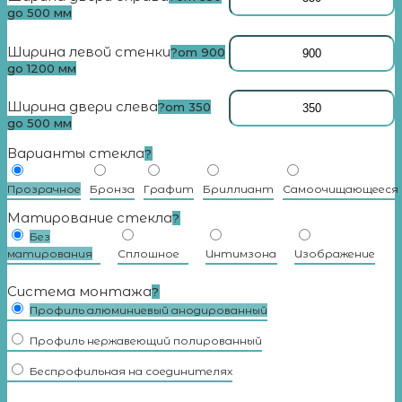
до 500 мм
Ширина левой стенки
?
от 900
до 1200 мм
Ширина двери слева
?
от 350
до 500 мм
Варианты стекла
?
Прозрачное
Бронза
Графит
Бриллиант
Самоочищающееся
Матирование стекла
?
Без
матирования
Сплошное
Интимзона
Изображение
Система монтажа
?
Профиль алюминиевый анодированный
Профиль нержавеющий полированный
Беспрофильная на соединителях