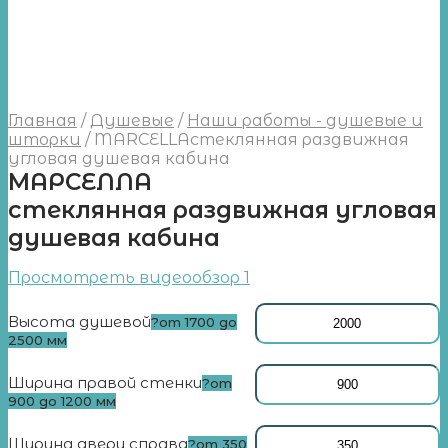
Главная
/
Душевые
/
Наши работы - душевые и
шторки
/
MARCELLАстеклянная раздвижная
угловая душевая кабина
МАРСЕЛЛА
стеклянная раздвижная угловая
душевая кабина
Просмотреть видеообзор 1
Высота душевой
?
от 1700 до
2500 мм
Ширина правой стенки
?
от
900 до 1200 мм
Ширина двери справа
?
от 350