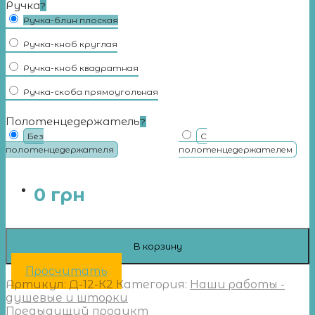
Ручка
?
Ручка-блин плоская
Ручка-кноб круглая
Ручка-кноб квадратная
Ручка-скоба прямоугольная
Полотенцедержатель
?
Без
С
полотенцедержателя
полотенцедержателем
0
грн
В корзину
Просчитать
Артикул:
Д-12-К2
Категория:
Наши работы -
душевые и шторки
Предыдущий продукт