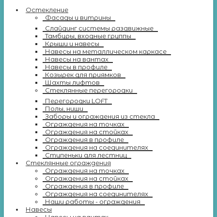
Остекление
Фасады и витрины
Слайдинг системы раздвижные
Тамбуры, входные группы
Крыши и навесы
Навесы на металлическом каркасе
Навесы на вантах
Навесы в профиле
Козырек для приямков
Шахты лифтов
Стеклянные перегородки
Перегородки LOFT
Полы, ниши
Заборы и ограждения из стекла
Ограждения на точках
Ограждения на стойках
Ограждения в профиле
Ограждения на соединителях
Ступеньки для лестниц
Стеклянные ограждения
Ограждения на точках
Ограждения на стойках
Ограждения в профиле
Ограждения на соединителях
Наши работы - ограждения
Навесы