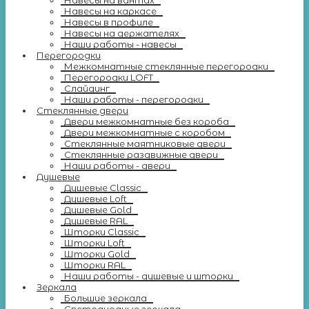
Навесы на вантах
Навесы на каркасе
Навесы в профиле
Навесы на держателях
Наши работы - навесы
Перегородки
Межкомнатные стеклянные перегородки
Перегородки LOFT
Слайдинг
Наши работы - перегородки
Стеклянные двери
Двери межкомнатные без короба
Двери межкомнатные с коробом
Стеклянные маятниковые двери
Стеклянные раздвижные двери
Наши работы - двери
Душевые
Душевые Classic
Душевые Loft
Душевые Gold
Душевые RAL
Шторки Classic
Шторки Loft
Шторки Gold
Шторки RAL
Наши работы - душевые и шторки
Зеркала
Большие зеркала