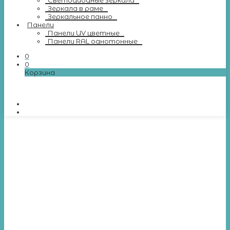
Светодиодные зеркала
Зеркала в раме
Зеркальное панно
Панели
Панели UV цветные
Панели RAL однотонные
0
0
Корзина