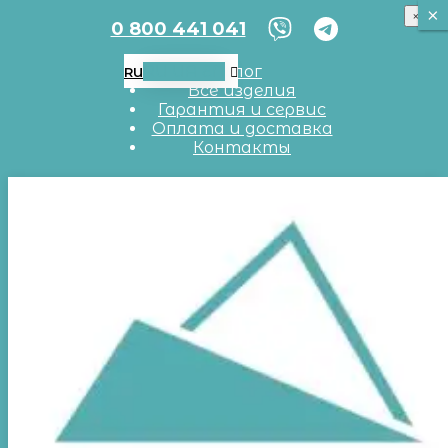
×
×
×
0 800 441 041
RU
UA
EN
Блог
RU
Все изделия
Гарантия и сервис
Оплата и доставка
Контакты