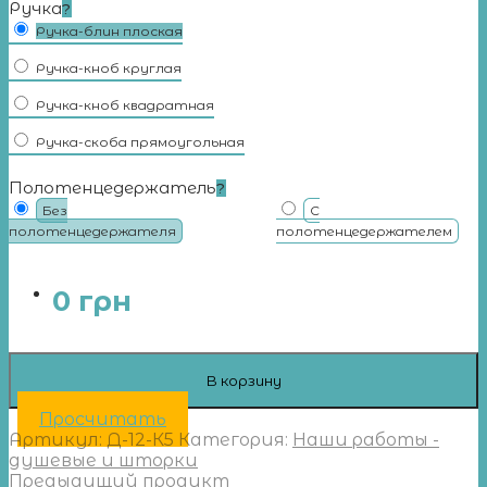
Ручка
?
Ручка-блин плоская
Ручка-кноб круглая
Ручка-кноб квадратная
Ручка-скоба прямоугольная
Полотенцедержатель
?
Без
С
полотенцедержателя
полотенцедержателем
0
грн
В корзину
Просчитать
Артикул:
Д-12-К5
Категория:
Наши работы -
душевые и шторки
Предыдущий продукт