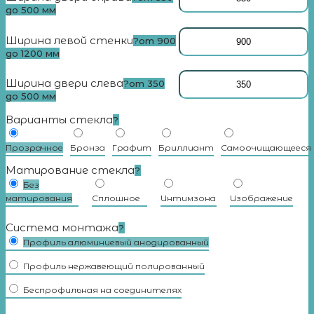
до 500 мм
Ширина левой стенки
?
от 900
до 1200 мм
Ширина двери слева
?
от 350
до 500 мм
Варианты стекла
?
Прозрачное
Бронза
Графит
Бриллиант
Самоочищающееся
Матирование стекла
?
Без
матирования
Сплошное
Интимзона
Изображение
Система монтажа
?
Профиль алюминиевый анодированный
Профиль нержавеющий полированный
Беспрофильная на соединителях