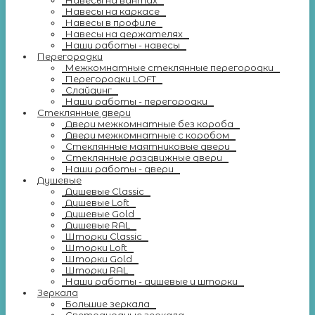
Навесы на вантах
Навесы на каркасе
Навесы в профиле
Навесы на держателях
Наши работы - навесы
Перегородки
Межкомнатные стеклянные перегородки
Перегородки LOFT
Слайдинг
Наши работы - перегородки
Стеклянные двери
Двери межкомнатные без короба
Двери межкомнатные с коробом
Стеклянные маятниковые двери
Стеклянные раздвижные двери
Наши работы - двери
Душевые
Душевые Classic
Душевые Loft
Душевые Gold
Душевые RAL
Шторки Classic
Шторки Loft
Шторки Gold
Шторки RAL
Наши работы - душевые и шторки
Зеркала
Большие зеркала