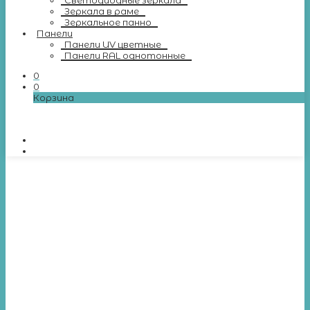
Светодиодные зеркала
Зеркала в раме
Зеркальное панно
Панели
Панели UV цветные
Панели RAL однотонные
0
0
Корзина