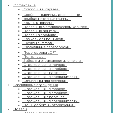
Остекление
Фасады и витрины
Слайдинг системы раздвижные
Тамбуры, входные группы
Крыши и навесы
Навесы на металлическом каркасе
Навесы на вантах
Навесы в профиле
Козырек для приямков
Шахты лифтов
Стеклянные перегородки
Перегородки LOFT
Полы, ниши
Заборы и ограждения из стекла
Ограждения на точках
Ограждения на стойках
Ограждения в профиле
Ограждения на соединителях
Ступеньки для лестниц
Стеклянные ограждения
Ограждения на точках
Ограждения на стойках
Ограждения в профиле
Ограждения на соединителях
Наши работы - ограждения
Навесы