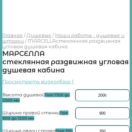
Главная
/
Душевые
/
Наши работы - душевые и
шторки
/
MARCELLАстеклянная раздвижная
угловая душевая кабина
МАРСЕЛЛА
стеклянная раздвижная угловая
душевая кабина
Просмотреть видеообзор 1
Высота душевой
?
от 1700 до
2500 мм
Ширина правой стенки
?
от
900 до 1200 мм
Ширина двери справа
?
от 350