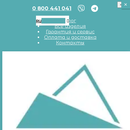
×
×
×
0 800 441 041
RU
UA
EN
Блог
RU
Все изделия
Гарантия и сервис
Оплата и доставка
Контакты