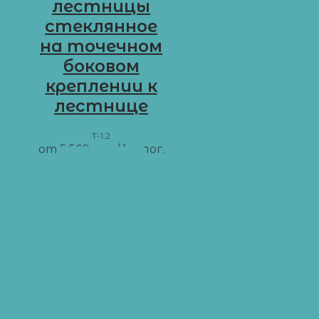
лестницы
стеклянное
на точечном
боковом
креплении к
лестнице
T-1.2
от
5 560
грн
/ 1 м пог.
В корзину