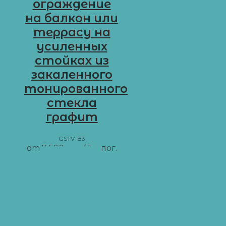
ограждение
на балкон или
террасу на
усиленных
стойках из
закаленного
тонированного
стекла
графит
GSTV-B3
от
7 590
грн
/ 1 м пог.
В корзину