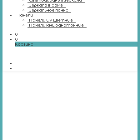
Светодиодные зеркала
Зеркала в раме
Зеркальное панно
Панели
Панели UV цветные
Панели RAL однотонные
0
0
Корзина