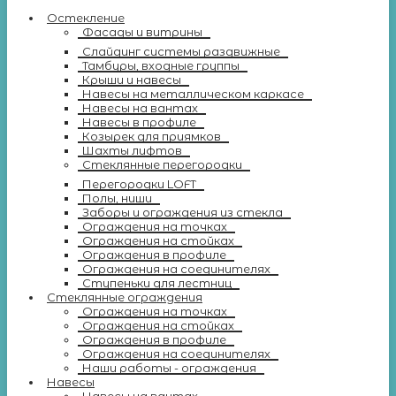
Остекление
Фасады и витрины
Слайдинг системы раздвижные
Тамбуры, входные группы
Крыши и навесы
Навесы на металлическом каркасе
Навесы на вантах
Навесы в профиле
Козырек для приямков
Шахты лифтов
Стеклянные перегородки
Перегородки LOFT
Полы, ниши
Заборы и ограждения из стекла
Ограждения на точках
Ограждения на стойках
Ограждения в профиле
Ограждения на соединителях
Ступеньки для лестниц
Стеклянные ограждения
Ограждения на точках
Ограждения на стойках
Ограждения в профиле
Ограждения на соединителях
Наши работы - ограждения
Навесы