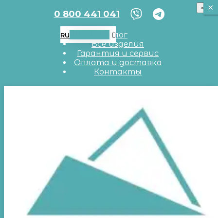
×
×
×
0 800 441 041
RU
UA
EN
Блог
RU
Все изделия
Гарантия и сервис
Оплата и доставка
Контакты