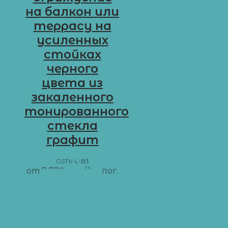
на балкон или
террасу на
усиленных
стойках
черного
цвета из
закаленного
тонированного
стекла
графит
GSTV-L-B3
от
7 770
грн
/ 1 м пог.
В корзину