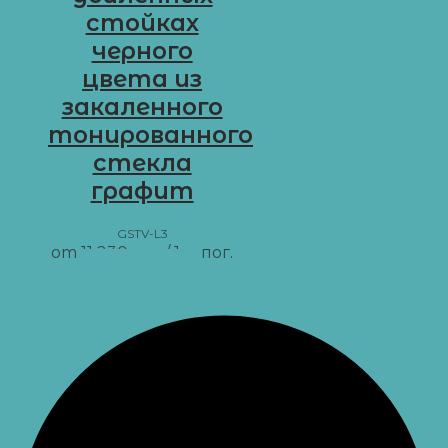
стойках
черного
цвета из
закаленного
тонированного
стекла
графит
GSTV-L3
от
11 230
грн
/ 1 м пог.
В корзину