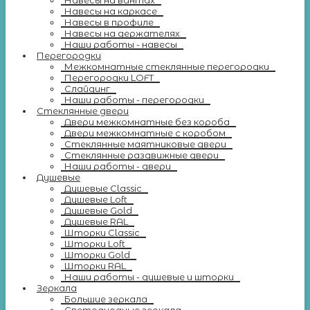
Навесы на вантах
Навесы на каркасе
Навесы в профиле
Навесы на держателях
Наши работы - навесы
Перегородки
Межкомнатные стеклянные перегородки
Перегородки LOFT
Слайдинг
Наши работы - перегородки
Стеклянные двери
Двери межкомнатные без короба
Двери межкомнатные с коробом
Стеклянные маятниковые двери
Стеклянные раздвижные двери
Наши работы - двери
Душевые
Душевые Classic
Душевые Loft
Душевые Gold
Душевые RAL
Шторки Classic
Шторки Loft
Шторки Gold
Шторки RAL
Наши работы - душевые и шторки
Зеркала
Большие зеркала