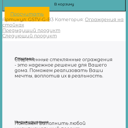
В корзину
Просчитать
Артикул:
GSTV-G-B3
Категория:
Ограждения на
стойках
Предыдущий продукт
Следующий продукт
Стильно
Современные стеклянные ограждения
- это надежное решение для Вашего
дома. Поможем реализовать Ваши
мечты, воплотив их в реальность.
Индивидуально
Поможем выполнить любой