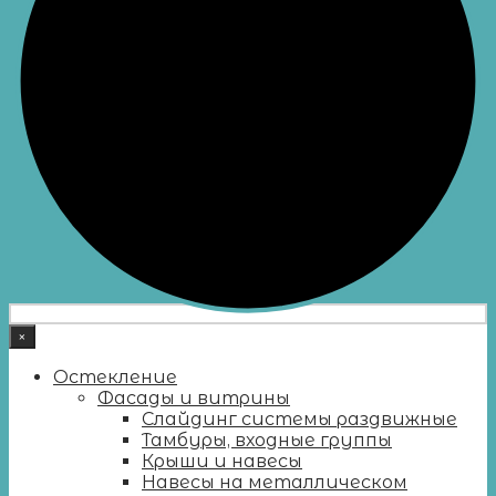
×
Остекление
Фасады и витрины
Слайдинг системы раздвижные
Тамбуры, входные группы
Крыши и навесы
Навесы на металлическом