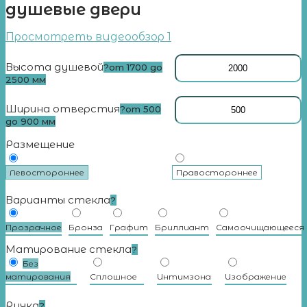
душевые двери
Просмотреть видеообзор 1
Высота душевой
?
от 1700 до
2500 мм
Ширина отверстия
?
от 500
до 900 мм
Размещение
Левостороннее
Правостороннее
Варианты стекла
?
Прозрачное
Бронза
Графит
Бриллиант
Самоочищающееся
Матирование стекла
?
Без
матирования
Сплошное
Интимзона
Изображение
Ручка
?