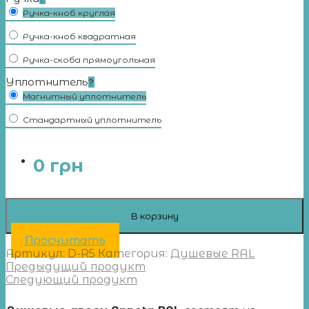
Ручка-кноб круглая
Ручка-кноб квадратная
Ручка-скоба прямоугольная
Уплотнитель
?
Магнитный уплотнитель
Стандартный уплотнитель
0
грн
В корзину
Просчитать
Артикул:
D-R5
Категория:
Душевые RAL
Предыдущий продукт
Следующий продукт