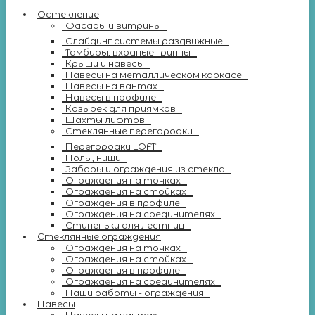
Остекление
Фасады и витрины
Слайдинг системы раздвижные
Тамбуры, входные группы
Крыши и навесы
Навесы на металлическом каркасе
Навесы на вантах
Навесы в профиле
Козырек для приямков
Шахты лифтов
Стеклянные перегородки
Перегородки LOFT
Полы, ниши
Заборы и ограждения из стекла
Ограждения на точках
Ограждения на стойках
Ограждения в профиле
Ограждения на соединителях
Ступеньки для лестниц
Стеклянные ограждения
Ограждения на точках
Ограждения на стойках
Ограждения в профиле
Ограждения на соединителях
Наши работы - ограждения
Навесы