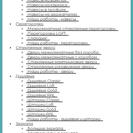
Навесы на вантах
Навесы на каркасе
Навесы в профиле
Навесы на держателях
Наши работы - навесы
Перегородки
Межкомнатные стеклянные перегородки
Перегородки LOFT
Слайдинг
Наши работы - перегородки
Стеклянные двери
Двери межкомнатные без короба
Двери межкомнатные с коробом
Стеклянные маятниковые двери
Стеклянные раздвижные двери
Наши работы - двери
Душевые
Душевые Classic
Душевые Loft
Душевые Gold
Душевые RAL
Шторки Classic
Шторки Loft
Шторки Gold
Шторки RAL
Наши работы - душевые и шторки
Зеркала
Большие зеркала