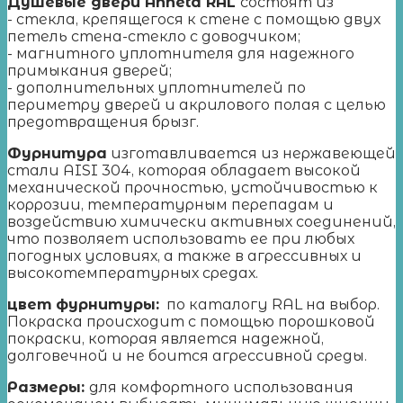
Душевые двери Anneta RAL
состоят из
- стекла, крепящегося к стене с помощью двух
петель стена-стекло с доводчиком;
- магнитного уплотнителя для надежного
примыкания дверей;
- дополнительных уплотнителей по
периметру дверей и акрилового полая с целью
предотвращения брызг.
Фурнитура
изготавливается из нержавеющей
стали AISI 304, которая обладает высокой
механической прочностью, устойчивостью к
коррозии, температурным перепадам и
воздействию химически активных соединений,
что позволяет использовать ее при любых
погодных условиях, а также в агрессивных и
высокотемпературных средах.
цвет
фурнитуры:
по каталогу RAL на выбор
.
Покраска происходит с помощью порошковой
покраски, которая является надежной,
долговечной и не боится агрессивной среды.
Размеры:
для комфортного использования