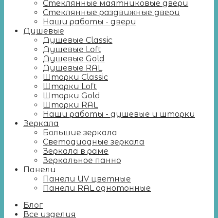
Стеклянные маятниковые двери
Стеклянные раздвижные двери
Наши работы - двери
Душевые
Душевые Classic
Душевые Loft
Душевые Gold
Душевые RAL
Шторки Classic
Шторки Loft
Шторки Gold
Шторки RAL
Наши работы - душевые и шторки
Зеркала
Большие зеркала
Светодиодные зеркала
Зеркала в раме
Зеркальное панно
Панели
Панели UV цветные
Панели RAL однотонные
Блог
Все изделия