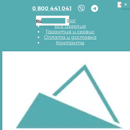
×
×
×
0 800 441 041
RU
UA
EN
Блог
RU
Все изделия
Гарантия и сервис
Оплата и доставка
Контакты