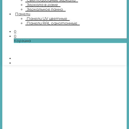
Светодиодные зеркала
Зеркала в раме
Зеркальное панно
Панели
Панели UV цветные
Панели RAL однотонные
0
0
Корзина