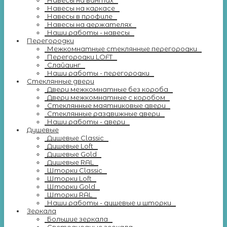
Навесы на вантах
Навесы на каркасе
Навесы в профиле
Навесы на держателях
Наши работы - навесы
Перегородки
Межкомнатные стеклянные перегородки
Перегородки LOFT
Слайдинг
Наши работы - перегородки
Стеклянные двери
Двери межкомнатные без короба
Двери межкомнатные с коробом
Стеклянные маятниковые двери
Стеклянные раздвижные двери
Наши работы - двери
Душевые
Душевые Classic
Душевые Loft
Душевые Gold
Душевые RAL
Шторки Classic
Шторки Loft
Шторки Gold
Шторки RAL
Наши работы - душевые и шторки
Зеркала
Большие зеркала