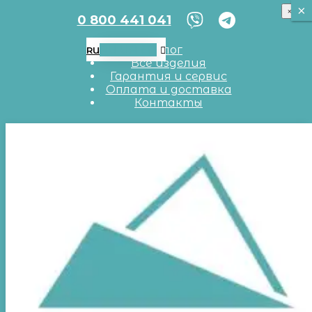
×
×
×
0 800 441 041
RU
UA
EN
Блог
RU
Все изделия
Гарантия и сервис
Оплата и доставка
Контакты