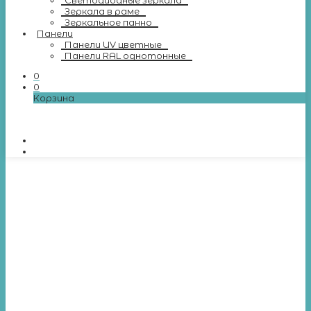
Светодиодные зеркала
Зеркала в раме
Зеркальное панно
Панели
Панели UV цветные
Панели RAL однотонные
0
0
Корзина