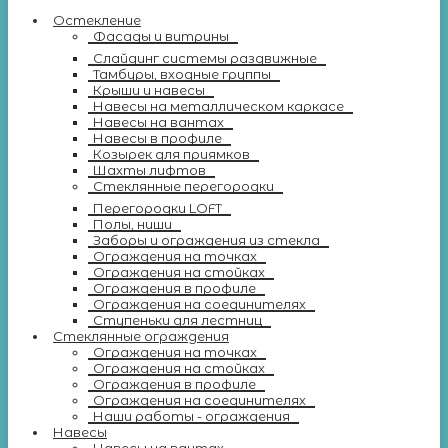
Остекление
Фасады и витрины
Слайдинг системы раздвижные
Тамбуры, входные группы
Крыши и навесы
Навесы на металлическом каркасе
Навесы на вантах
Навесы в профиле
Козырек для приямков
Шахты лифтов
Стеклянные перегородки
Перегородки LOFT
Полы, ниши
Заборы и ограждения из стекла
Ограждения на точках
Ограждения на стойках
Ограждения в профиле
Ограждения на соединителях
Ступеньки для лестниц
Стеклянные ограждения
Ограждения на точках
Ограждения на стойках
Ограждения в профиле
Ограждения на соединителях
Наши работы - ограждения
Навесы