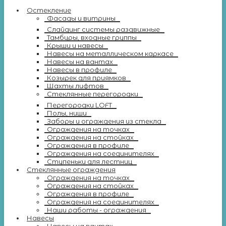
Остекление
Фасады и витрины
Слайдинг системы раздвижные
Тамбуры, входные группы
Крыши и навесы
Навесы на металлическом каркасе
Навесы на вантах
Навесы в профиле
Козырек для приямков
Шахты лифтов
Стеклянные перегородки
Перегородки LOFT
Полы, ниши
Заборы и ограждения из стекла
Ограждения на точках
Ограждения на стойках
Ограждения в профиле
Ограждения на соединителях
Ступеньки для лестниц
Стеклянные ограждения
Ограждения на точках
Ограждения на стойках
Ограждения в профиле
Ограждения на соединителях
Наши работы - ограждения
Навесы