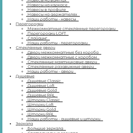
Навесы на вантах
Навесы на каркасе
Навесы в профиле
Навесы на держателях
Наши работы - навесы
Перегородки
Межкомнатные стеклянные перегородки
Перегородки LOFT
Слайдинг
Наши работы - перегородки
Стеклянные двери
Двери межкомнатные без короба
Двери межкомнатные с коробом
Стеклянные маятниковые двери
Стеклянные раздвижные двери
Наши работы - двери
Душевые
Душевые Classic
Душевые Loft
Душевые Gold
Душевые RAL
Шторки Classic
Шторки Loft
Шторки Gold
Шторки RAL
Наши работы - душевые и шторки
Зеркала
Большие зеркала