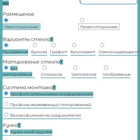
мм
Размещение
Левостороннее
Правостороннее
Варианты стекла
?
Прозрачное
Бронза
Графит
Бриллиант
Самоочищающееся
Матирование стекла
?
Без
матирования
Сплошное
Интимзона
Изображение
Система монтажа
?
Профиль алюминиевый анодированный
Профиль нержавеющий полированный
Беспрофильная на соединителях
Ручка
?
Ручка-кноб круглая