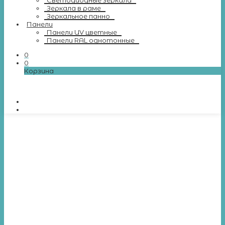
Светодиодные зеркала
Зеркала в раме
Зеркальное панно
Панели
Панели UV цветные
Панели RAL однотонные
0
0
Корзина