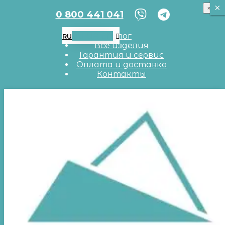
×
×
×
0 800 441 041
RU
UA
EN
Блог
RU
Все изделия
Гарантия и сервис
Оплата и доставка
Контакты