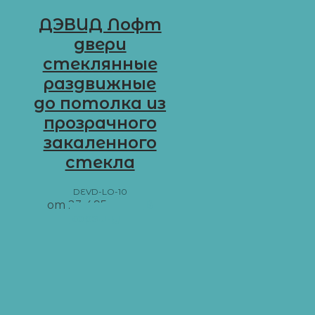
ДЭВИД Лофт
двери
стеклянные
раздвижные
до потолка из
прозрачного
закаленного
стекла
DEVD-LO-10
от
23 495
грн
В
корзину