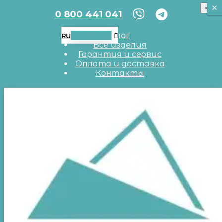
×
×
×
0 800 441 041
RU
UA
EN
Блог
RU
Все изделия
Гарантия и сервис
Оплата и доставка
Контакты