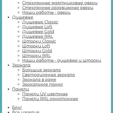
Стеклянные маятниковые двери
Стеклянные раздвижные двери
Наши работы - двери
Душевые
Душевые Classic
Душевые Loft
Душевые Gold
Душевые RAL
Шторки Classic
Шторки Loft
Шторки Gold
Шторки RAL
Наши работы - душевые и шторки
Зеркала
Большие зеркала
Светодиодные зеркала
Зеркала в раме
Зеркальное панно
Панели
Панели UV цветные
Панели RAL однотонные
Блог
Все изделия