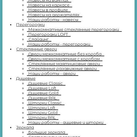
Навесы на вантах
Навесы на каркасе
Навесы в профиле
Навесы на держателях
Наши работы - навесы
Перегородки
Межкомнатные стеклянные перегородки
Перегородки LOFT
Слайдинг
Наши работы - перегородки
Стеклянные двери
Двери межкомнатные без короба
Двери межкомнатные с коробом
Стеклянные маятниковые двери
Стеклянные раздвижные двери
Наши работы - двери
Душевые
Душевые Classic
Душевые Loft
Душевые Gold
Душевые RAL
Шторки Classic
Шторки Loft
Шторки Gold
Шторки RAL
Наши работы - душевые и шторки
Зеркала
Большие зеркала