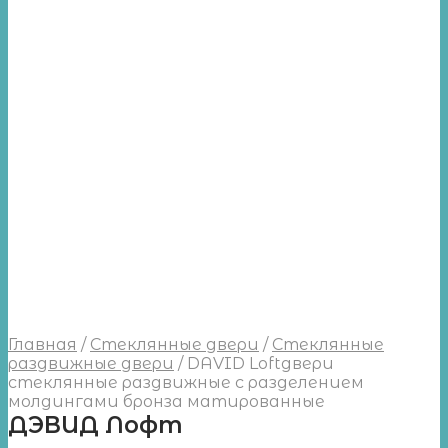
Главная
/
Стеклянные двери
/
Стеклянные
раздвижные двери
/
DAVID Loftдвери
стеклянные раздвижные с разделением
молдингами бронза матированные
ДЭВИД Лофт