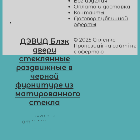
Все изделия
Оплата и доставка
Контакты
Договор публичной
оферты
© 2025 Спленко.
ДЭВИД Блэк
Пропозиції на сайті не
двери
є офертою
стеклянные
раздвижные в
черной
фурнитуре из
матированного
стекла
DAVD-BL-2
от
16 120
грн
В
корзину