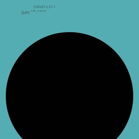
DAVD-LO-1
от
17 690
грн
В
корзину