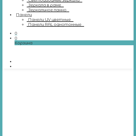
Светодиодные зеркала
Зеркала в раме
Зеркальное панно
Панели
Панели UV цветные
Панели RAL однотонные
0
0
Корзина