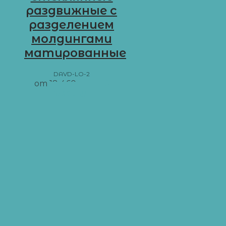
раздвижные с
разделением
молдингами
матированные
DAVD-LO-2
от
18 460
грн
В
корзину