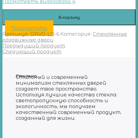
Посмотреть видеообзор 4
В корзину
Просчитать
Артикул:
DAVD-LO-6
Категория:
Стеклянные
раздвижные двери
Предыдущий продукт
Следующий продукт
Стильно
Стильный и современный
минимализм стеклянных дверей
создает твое пространство.
Используя лучшие качества стекла:
светопропускную способность и
экологичность, мы получаем
качественный современный продукт,
созданный для жизни.