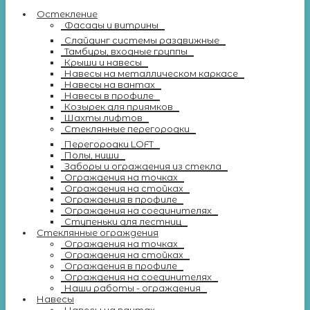
Остекление
Фасады и витрины
Слайдинг системы раздвижные
Тамбуры, входные группы
Крыши и навесы
Навесы на металлическом каркасе
Навесы на вантах
Навесы в профиле
Козырек для приямков
Шахты лифтов
Стеклянные перегородки
Перегородки LOFT
Полы, ниши
Заборы и ограждения из стекла
Ограждения на точках
Ограждения на стойках
Ограждения в профиле
Ограждения на соединителях
Ступеньки для лестниц
Стеклянные ограждения
Ограждения на точках
Ограждения на стойках
Ограждения в профиле
Ограждения на соединителях
Наши работы - ограждения
Навесы