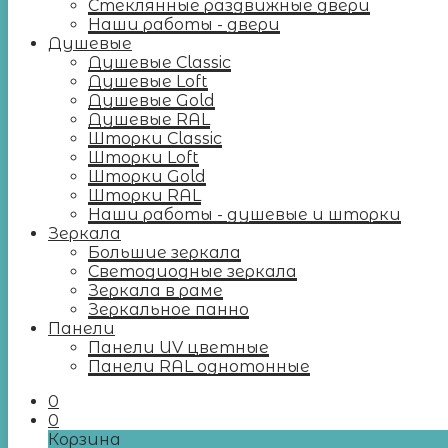
Стеклянные раздвижные двери
Наши работы - двери
Душевые
Душевые Classic
Душевые Loft
Душевые Gold
Душевые RAL
Шторки Classic
Шторки Loft
Шторки Gold
Шторки RAL
Наши работы - душевые и шторки
Зеркала
Большие зеркала
Светодиодные зеркала
Зеркала в раме
Зеркальное панно
Панели
Панели UV цветные
Панели RAL однотонные
0
0
Корзина