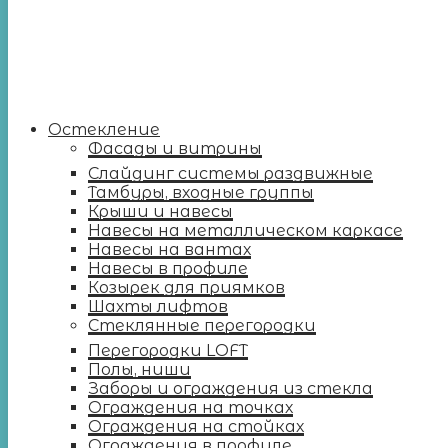
Остекление
Фасады и витрины
Слайдинг системы раздвижные
Тамбуры, входные группы
Крыши и навесы
Навесы на металлическом каркасе
Навесы на вантах
Навесы в профиле
Козырек для приямков
Шахты лифтов
Стеклянные перегородки
Перегородки LOFT
Полы, ниши
Заборы и ограждения из стекла
Ограждения на точках
Ограждения на стойках
Ограждения в профиле