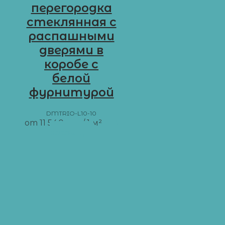
перегородка
стеклянная с
распашными
дверями в
коробе с
белой
фурнитурой
DMTRIO-L10-10
от
11 540
грн
/ 1 м²
В
корзину