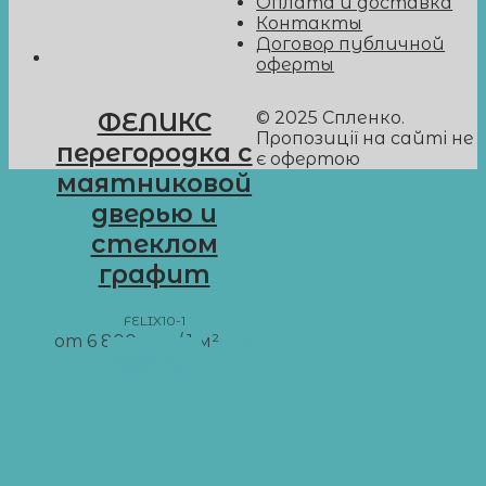
Оплата и доставка
Контакты
Договор публичной
оферты
© 2025 Спленко.
ФЕЛИКС
Пропозиції на сайті не
перегородка с
є офертою
маятниковой
дверью и
стеклом
графит
FELIX10-1
от
6 800
грн
/ 1 м²
В
корзину