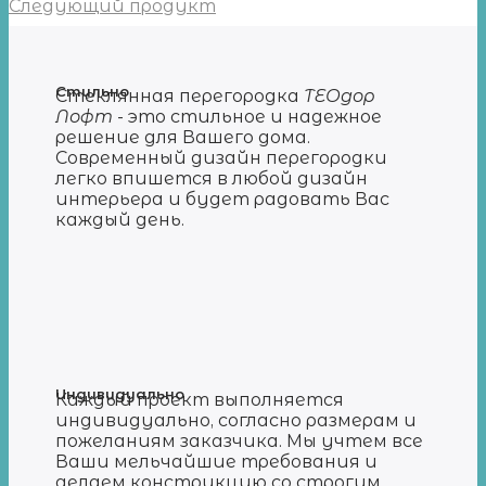
Следующий продукт
Стильно
Стеклянная перегородка
ТЕОдор
Лофт
- это стильное и надежное
решение для Вашего дома.
Современный дизайн перегородки
легко впишется в любой дизайн
интерьера и будет радовать Вас
каждый день.
Индивидуально
Каждый проект выполняется
индивидуально, согласно размерам и
пожеланиям заказчика. Мы учтем все
Ваши мельчайшие требования и
делаем конструкцию со строгим