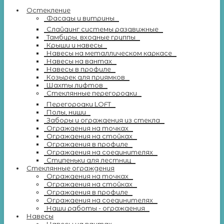
Остекление
Фасады и витрины
Слайдинг системы раздвижные
Тамбуры, входные группы
Крыши и навесы
Навесы на металлическом каркасе
Навесы на вантах
Навесы в профиле
Козырек для приямков
Шахты лифтов
Стеклянные перегородки
Перегородки LOFT
Полы, ниши
Заборы и ограждения из стекла
Ограждения на точках
Ограждения на стойках
Ограждения в профиле
Ограждения на соединителях
Ступеньки для лестниц
Стеклянные ограждения
Ограждения на точках
Ограждения на стойках
Ограждения в профиле
Ограждения на соединителях
Наши работы - ограждения
Навесы