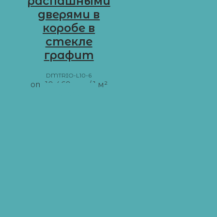
распашными
дверями в
коробе в
стекле
графит
DMTRIO-L10-6
от
10 460
грн
/ 1 м²
В корзину