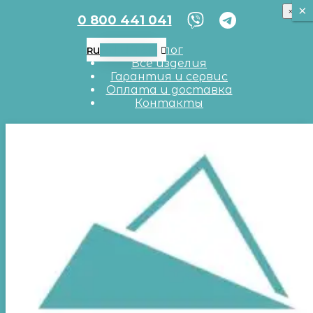
×
×
×
0 800 441 041
RU
UA
EN
Блог
RU
Все изделия
Гарантия и сервис
Оплата и доставка
Контакты