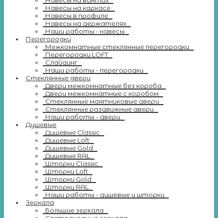
Навесы на вантах
Навесы на каркасе
Навесы в профиле
Навесы на держателях
Наши работы - навесы
Перегородки
Межкомнатные стеклянные перегородки
Перегородки LOFT
Слайдинг
Наши работы - перегородки
Стеклянные двери
Двери межкомнатные без короба
Двери межкомнатные с коробом
Стеклянные маятниковые двери
Стеклянные раздвижные двери
Наши работы - двери
Душевые
Душевые Classic
Душевые Loft
Душевые Gold
Душевые RAL
Шторки Classic
Шторки Loft
Шторки Gold
Шторки RAL
Наши работы - душевые и шторки
Зеркала
Большие зеркала