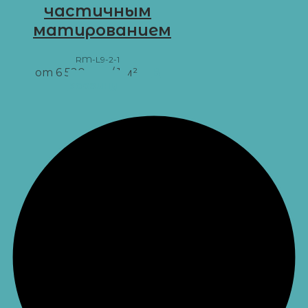
частичным
матированием
RM-L9-2-1
от
6 520
грн
/ 1 м²
В
корзину