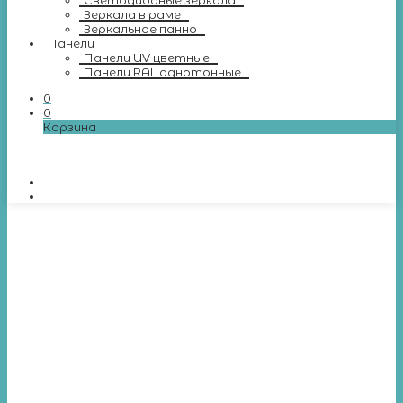
Светодиодные зеркала
Зеркала в раме
Зеркальное панно
Панели
Панели UV цветные
Панели RAL однотонные
0
0
Корзина