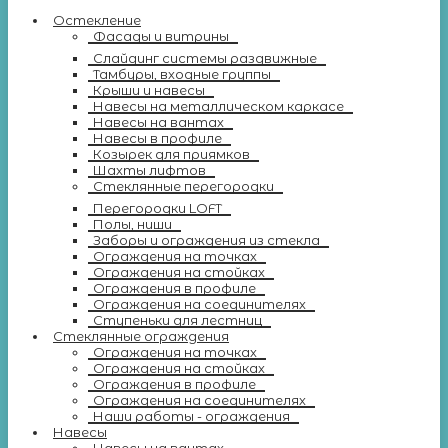
Остекление
Фасады и витрины
Слайдинг системы раздвижные
Тамбуры, входные группы
Крыши и навесы
Навесы на металлическом каркасе
Навесы на вантах
Навесы в профиле
Козырек для приямков
Шахты лифтов
Стеклянные перегородки
Перегородки LOFT
Полы, ниши
Заборы и ограждения из стекла
Ограждения на точках
Ограждения на стойках
Ограждения в профиле
Ограждения на соединителях
Ступеньки для лестниц
Стеклянные ограждения
Ограждения на точках
Ограждения на стойках
Ограждения в профиле
Ограждения на соединителях
Наши работы - ограждения
Навесы