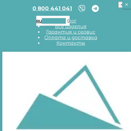
×
×
×
0 800 441 041
RU
UA
EN
Блог
RU
Все изделия
Гарантия и сервис
Оплата и доставка
Контакты