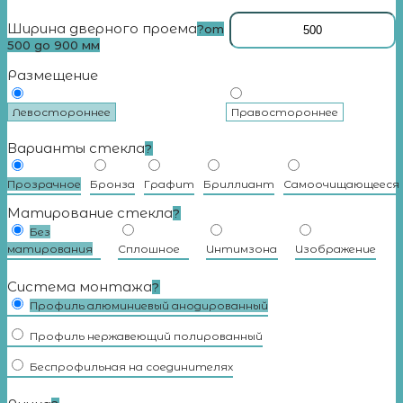
Ширина дверного проема
?
от
500 до 900 мм
Размещение
Левостороннее
Правостороннее
Варианты стекла
?
Прозрачное
Бронза
Графит
Бриллиант
Самоочищающееся
Матирование стекла
?
Без
матирования
Сплошное
Интимзона
Изображение
Система монтажа
?
Профиль алюминиевый анодированный
Профиль нержавеющий полированный
Беспрофильная на соединителях