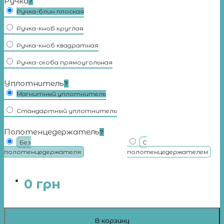
Ручка
?
Ручка-блин плоская
Ручка-кноб круглая
Ручка-кноб квадратная
Ручка-скоба прямоугольная
Уплотнитель
?
Магнитный уплотнитель
Стандартный уплотнитель
Полотенцедержатель
?
Без
С
полотенцедержателя
полотенцедержателем
0
грн
В корзину