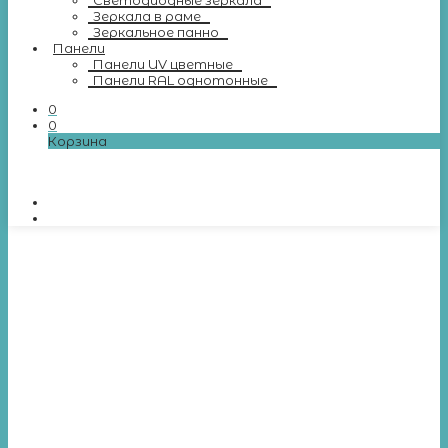
Светодиодные зеркала
Зеркала в раме
Зеркальное панно
Панели
Панели UV цветные
Панели RAL однотонные
0
0
Корзина