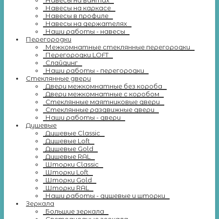
Навесы на вантах
Навесы на каркасе
Навесы в профиле
Навесы на держателях
Наши работы - навесы
Перегородки
Межкомнатные стеклянные перегородки
Перегородки LOFT
Слайдинг
Наши работы - перегородки
Стеклянные двери
Двери межкомнатные без короба
Двери межкомнатные с коробом
Стеклянные маятниковые двери
Стеклянные раздвижные двери
Наши работы - двери
Душевые
Душевые Classic
Душевые Loft
Душевые Gold
Душевые RAL
Шторки Classic
Шторки Loft
Шторки Gold
Шторки RAL
Наши работы - душевые и шторки
Зеркала
Большие зеркала