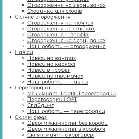
Огородження на з’єднувачах
Сходинки для сходів
Скляне огородження
Огородження на точках
Огородження на стійках
Огородження у профілі
Огородження на з’єднувачах
Наші роботи — огородження
Навіси
Навіси на вантах
Навіси на каркасі
Навіси в профілі
Навіси на тримачах
Наші роботи — навіси
Перегородки
Міжкімнатні скляні перегородки
Перегородки LOFT
Слайдинг
Наші роботи — перегородки
Скляні двері
Двері міжкімнатні без коробу
Двері міжкімнатні з коробом
Скляні маятникові двері