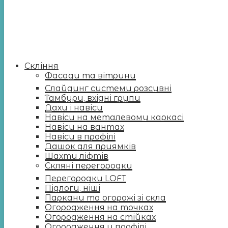
Скління
Фасади та вітрини
Слайдинг системи розсувні
Тамбури, вхідні групи
Дахи і навіси
Навіси на металевому каркасі
Навіси на вантах
Навіси в профілі
Дашок для приямків
Шахти ліфтів
Скляні перегородки
Перегородки LOFT
Підлоги, ніші
Паркани та огорожі зі скла
Огородження на точках
Огородження на стійках
Огородження у профілі