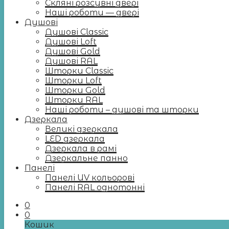
Скляні розсувні двері
Наші роботи — двері
Душові
Душові Classic
Душові Loft
Душові Gold
Душові RAL
Шторки Classic
Шторки Loft
Шторки Gold
Шторки RAL
Наші роботи – душові та шторки
Дзеркала
Великі дзеркала
LED дзеркала
Дзеркала в рамі
Дзеркальне панно
Панелі
Панелі UV кольорові
Панелі RAL однотонні
0
0
Кошик