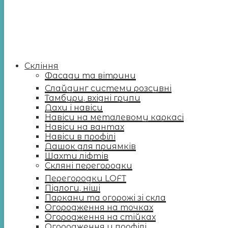
Скління
Фасади та вітрини
Слайдинг системи розсувні
Тамбури, вхідні групи
Дахи і навіси
Навіси на металевому каркасі
Навіси на вантах
Навіси в профілі
Дашок для приямків
Шахти ліфтів
Скляні перегородки
Перегородки LOFT
Підлоги, ніші
Паркани та огорожі зі скла
Огородження на точках
Огородження на стійках
Огородження у профілі