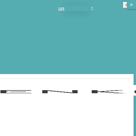
×
×
×
UA
RU
EN
UA