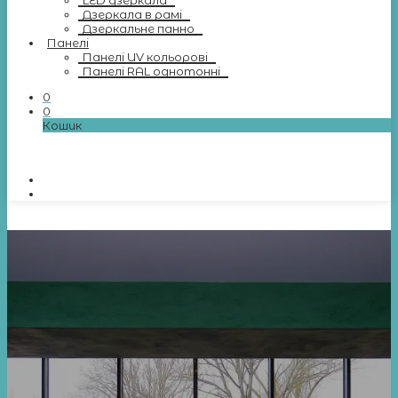
LED дзеркала
Дзеркала в рамі
Дзеркальне панно
Панелі
Панелі UV кольорові
Панелі RAL однотонні
0
0
Кошик