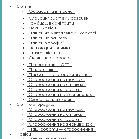
Скління
Фасади та вітрини
Слайдинг системи розсувні
Тамбури, вхідні групи
Дахи і навіси
Навіси на металевому каркасі
Навіси на вантах
Навіси в профілі
Дашок для приямків
Шахти ліфтів
Скляні перегородки
Перегородки LOFT
Підлоги, ніші
Паркани та огорожі зі скла
Огородження на точках
Огородження на стійках
Огородження у профілі
Огородження на з’єднувачах
Сходинки для сходів
Скляне огородження
Огородження на точках
Огородження на стійках
Огородження у профілі
Огородження на з’єднувачах
Наші роботи — огородження
Навіси