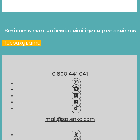
Втілить свої найсміливіші ідеї в реальність
Прорахувати
0 800 441 041
mail@splenko.com