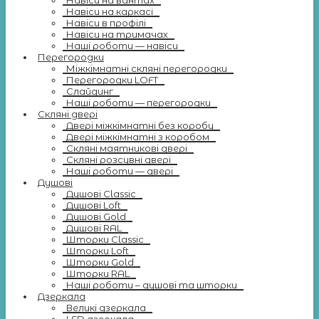
Навіси на вантах
Навіси на каркасі
Навіси в профілі
Навіси на тримачах
Наші роботи — навіси
Перегородки
Міжкімнатні скляні перегородки
Перегородки LOFT
Слайдинг
Наші роботи — перегородки
Скляні двері
Двері міжкімнатні без коробу
Двері міжкімнатні з коробом
Скляні маятникові двері
Скляні розсувні двері
Наші роботи — двері
Душові
Душові Classic
Душові Loft
Душові Gold
Душові RAL
Шторки Classic
Шторки Loft
Шторки Gold
Шторки RAL
Наші роботи – душові та шторки
Дзеркала
Великі дзеркала