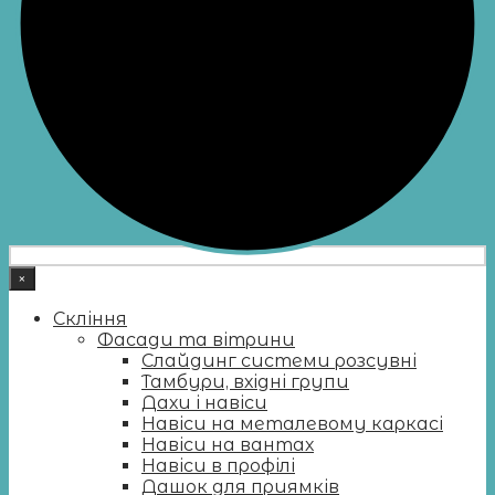
×
Скління
Фасади та вітрини
Слайдинг системи розсувні
Тамбури, вхідні групи
Дахи і навіси
Навіси на металевому каркасі
Навіси на вантах
Навіси в профілі
Дашок для приямків