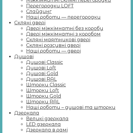
Міжкімнатні скляні перегородки
Перегородки LOFT
Слайдинг
Наші роботи — перегородки
Скляні двері
Двері міжкімнатні без коробу
Двері міжкімнатні з коробом
Скляні маятникові двері
Скляні розсувні двері
Наші роботи — двері
Душові
Душові Classic
Душові Loft
Душові Gold
Душові RAL
Шторки Classic
Шторки Loft
Шторки Gold
Шторки RAL
Наші роботи – душові та шторки
Дзеркала
Великі дзеркала
LED дзеркала
Дзеркала в рамі