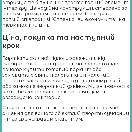
отримуєте більше, ніж просто гарний елемент
інтер’єру. Це надійна конструкція, створена за
вашими розмірами та стилем. А завдяки
прямій співпраці зі “Спленко” ви економите і на
термінах, і на ціні.
Ціна, покупка та наступний
крок
Вартість скляної підлоги залежить від
складності проєкту, площі та обраного скла.
Хочете купити готовий варіант або
замовити скляну підлогу під унікальний
проєкт? Залиште заявку в діалоговому вікні
або замовте зворотний дзвінок. Ми зв’яжемося з
вами, безкоштовно проконсультуємо і
розрахуємо кошторис.
Скляна підлога – це красиве і функціональне
рішення для вашого об’єкта. Створіть сучасний
інтер’єр з яскравим акцентом.