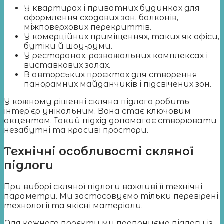
У квартирах і приватних будинках для
оформлення сходових зон, балконів,
міжповерхових перекриттів.
У комерційних приміщеннях, таких як офіси,
бутіки й шоу-руми.
У ресторанах, розважальних комплексах і
виставкових залах.
В авторських проєктах для створення
панорамних майданчиків і підсвічених зон.
У кожному рішенні скляна підлога робить
інтер’єр унікальним. Вона стає ключовим
акцентом. Такий підхід допомагає створювати
незабутні та красиві простори.
Технічні особливості скляної
підлоги
При виборі скляної підлоги важливі її технічні
параметри. Ми застосовуємо тільки перевірені
технології та якісні матеріали.
Для кожного проєкту ми пропонуємо підлогу із