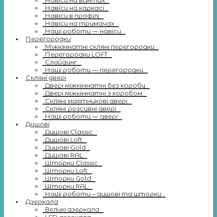
Навіси на вантах
Навіси на каркасі
Навіси в профілі
Навіси на тримачах
Наші роботи — навіси
Перегородки
Міжкімнатні скляні перегородки
Перегородки LOFT
Слайдинг
Наші роботи — перегородки
Скляні двері
Двері міжкімнатні без коробу
Двері міжкімнатні з коробом
Скляні маятникові двері
Скляні розсувні двері
Наші роботи — двері
Душові
Душові Classic
Душові Loft
Душові Gold
Душові RAL
Шторки Classic
Шторки Loft
Шторки Gold
Шторки RAL
Наші роботи – душові та шторки
Дзеркала
Великі дзеркала