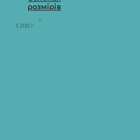
розмірів
02.02
3 200
грн
Додати в
кошик