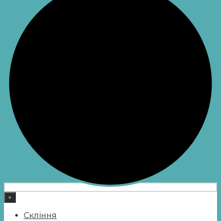
×
Скління