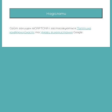
Сайт захищен reCAPTCHA і застосовуються
Політика
конфіденційності
та
Умови використання
Google.