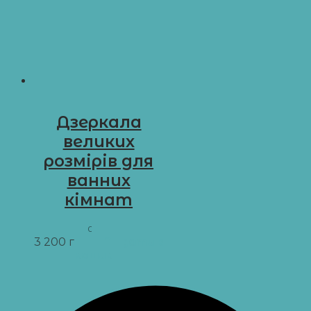
Дзеркала
великих
розмірів для
ванних
кімнат
02.01
3 200
грн
Додати в
кошик