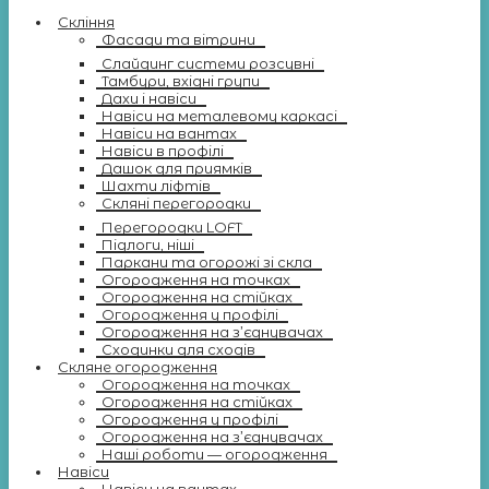
Скління
Фасади та вітрини
Слайдинг системи розсувні
Тамбури, вхідні групи
Дахи і навіси
Навіси на металевому каркасі
Навіси на вантах
Навіси в профілі
Дашок для приямків
Шахти ліфтів
Скляні перегородки
Перегородки LOFT
Підлоги, ніші
Паркани та огорожі зі скла
Огородження на точках
Огородження на стійках
Огородження у профілі
Огородження на з’єднувачах
Сходинки для сходів
Скляне огородження
Огородження на точках
Огородження на стійках
Огородження у профілі
Огородження на з’єднувачах
Наші роботи — огородження
Навіси