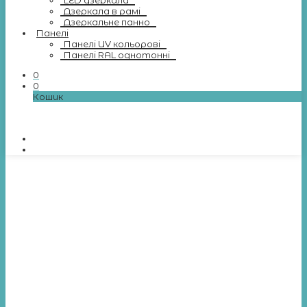
LED дзеркала
Дзеркала в рамі
Дзеркальне панно
Панелі
Панелі UV кольорові
Панелі RAL однотонні
0
0
Кошик