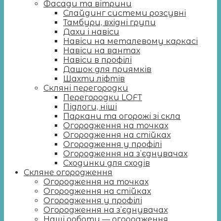
Фасади та вітрини
Слайдинг системи розсувні
Тамбури, вхідні групи
Дахи і навіси
Навіси на металевому каркасі
Навіси на вантах
Навіси в профілі
Дашок для приямків
Шахти ліфтів
Скляні перегородки
Перегородки LOFT
Підлоги, ніші
Паркани та огорожі зі скла
Огородження на точках
Огородження на стійках
Огородження у профілі
Огородження на з’єднувачах
Сходинки для сходів
Скляне огородження
Огородження на точках
Огородження на стійках
Огородження у профілі
Огородження на з’єднувачах
Наші роботи — огородження