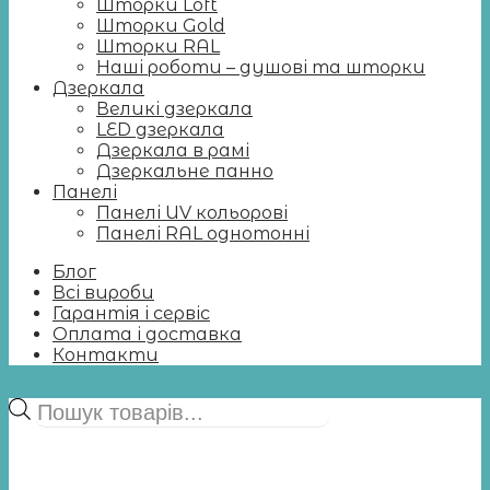
Шторки Loft
Шторки Gold
Шторки RAL
Наші роботи – душові та шторки
Дзеркала
Великі дзеркала
LED дзеркала
Дзеркала в рамі
Дзеркальне панно
Панелі
Панелі UV кольорові
Панелі RAL однотонні
Блог
Всі вироби
Гарантія і сервіс
Оплата і доставка
Контакти
Пошук
товарів