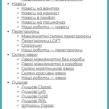
Навіси
Навіси на вантах
Навіси на каркасі
Навіси в профілі
Навіси на тримачах
Наші роботи — навіси
Перегородки
Міжкімнатні скляні перегородки
Перегородки LOFT
Слайдинг
Наші роботи — перегородки
Скляні двері
Двері міжкімнатні без коробу
Двері міжкімнатні з коробом
Скляні маятникові двері
Скляні розсувні двері
Наші роботи — двері
Душові
Душові Classic
Душові Loft
Душові Gold
Душові RAL
Шторки Classic