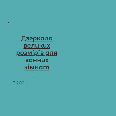
Дзеркала
великих
розмірів для
ванних
кімнат
02.01
3 200
грн
Додати в
кошик