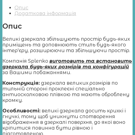
Опис
Додаткова інформація
Опис
Великі дзеркала збільшують простір будь-яких
приміщень та доповнюють стиль будь-якого
інтер'єру, розширюючи та збільшуючи простір.
Компанія Splenko
виготовить та встановить
дзеркала будь-яких розмірів та конфігурацій
за Вашими побажаннями.
Конструкція:
дзеркала великих розмірів по
тильній стороні проклеєні спеціально
антиосколковою плівкою та мають оброблену
кромку.
Особливості:
великі дзеркала досить крихкі і
гнучкі, тому щоб уникнути спотворення
відображення в дзеркалі поверхня, до якої воно
кріпитися повинна бути рівною і
підготовленою.