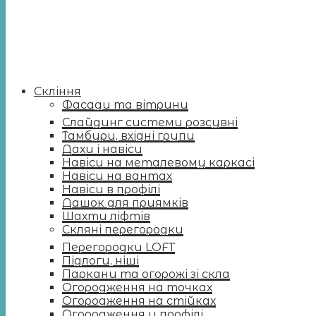
Скління
Фасади та вітрини
Слайдинг системи розсувні
Тамбури, вхідні групи
Дахи і навіси
Навіси на металевому каркасі
Навіси на вантах
Навіси в профілі
Дашок для приямків
Шахти ліфтів
Скляні перегородки
Перегородки LOFT
Підлоги, ніші
Паркани та огорожі зі скла
Огородження на точках
Огородження на стійках
Огородження у профілі