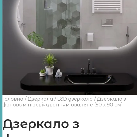
Головна
/
Дзеркала
/
LED дзеркала
/
Дзеркало з
фоновим підсвічуванням овальне (50 х 90 см)
Дзеркало з