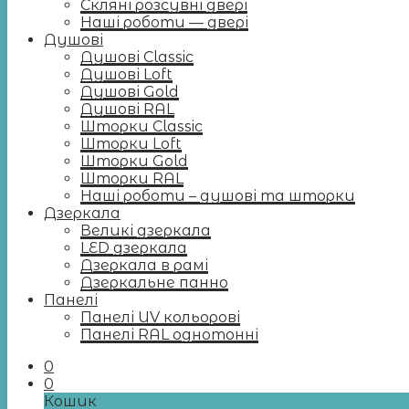
Скляні розсувні двері
Наші роботи — двері
Душові
Душові Classic
Душові Loft
Душові Gold
Душові RAL
Шторки Classic
Шторки Loft
Шторки Gold
Шторки RAL
Наші роботи – душові та шторки
Дзеркала
Великі дзеркала
LED дзеркала
Дзеркала в рамі
Дзеркальне панно
Панелі
Панелі UV кольорові
Панелі RAL однотонні
0
0
Кошик