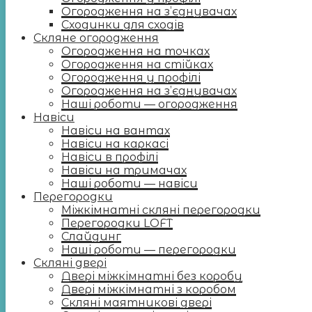
Огородження на з’єднувачах
Сходинки для сходів
Скляне огородження
Огородження на точках
Огородження на стійках
Огородження у профілі
Огородження на з’єднувачах
Наші роботи — огородження
Навіси
Навіси на вантах
Навіси на каркасі
Навіси в профілі
Навіси на тримачах
Наші роботи — навіси
Перегородки
Міжкімнатні скляні перегородки
Перегородки LOFT
Слайдинг
Наші роботи — перегородки
Скляні двері
Двері міжкімнатні без коробу
Двері міжкімнатні з коробом
Скляні маятникові двері