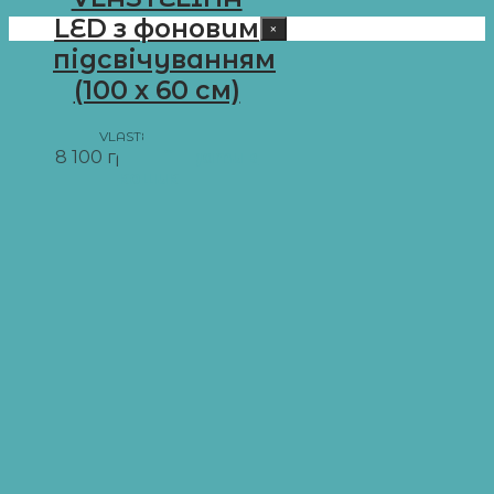
LED з фоновим
×
підсвічуванням
(100 х 60 см)
VLASTELINA LED
8 100
грн
Додати в
кошик