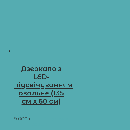
Дзеркало з
LED-
підсвічуванням
овальне (135
см x 60 см)
03
9 000
грн
Додати в
кошик