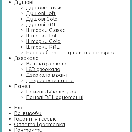
Душові
Душові Classic
Душові Loft
Душові Gold
Душові RAL
Шторки Classic
Шторки Loft
Шторки Gold
Шторки RAL
Наші роботи – душові та шторки
Дзеркала
Великі дзеркала
LED дзеркала
Дзеркала в рамі
Дзеркальне панно
Панелі
Панелі UV кольорові
Панелі RAL однотонні
Блог
Всі вироби
Гарантія і сервіс
Оплата і доставка
Контакти