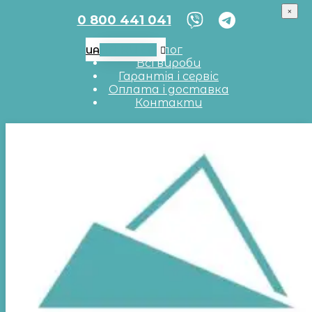
×
0 800 441 041
UA
RU
EN
Блог
UA
Всі вироби
Гарантія і сервіс
Оплата і доставка
Контакти