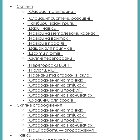
Скління
Фасади та вітрини
Слайдинг системи розсувні
Тамбури, вхідні групи
Дахи і навіси
Навіси на металевому каркасі
Навіси на вантах
Навіси в профілі
Дашок для приямків
Шахти ліфтів
Скляні перегородки
Перегородки LOFT
Підлоги, ніші
Паркани та огорожі зі скла
Огородження на точках
Огородження на стійках
Огородження у профілі
Огородження на з’єднувачах
Сходинки для сходів
Скляне огородження
Огородження на точках
Огородження на стійках
Огородження у профілі
Огородження на з’єднувачах
Наші роботи — огородження
Навіси