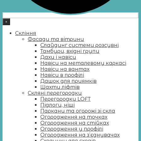
×
Скління
Фасади та вітрини
Слайдинг системи розсувні
Тамбури, вхідні групи
Дахи і навіси
Навіси на металевому каркасі
Навіси на вантах
Навіси в профілі
Дашок для приямків
Шахти ліфтів
Скляні перегородки
Перегородки LOFT
Підлоги, ніші
Паркани та огорожі зі скла
Огородження на точках
Огородження на стійках
Огородження у профілі
Огородження на з’єднувачах
Сходинки для сходів