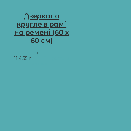
Дзеркало
кругле в рамі
на ремені (60 х
60 см)
03.LFD
11 435
грн
Додати в
кошик