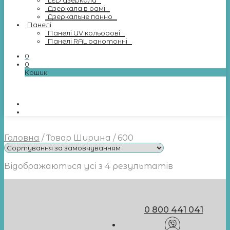
LED дзеркала
Дзеркала в рамі
Дзеркальне панно
Панелі
Панелі UV кольорові
Панелі RAL однотонні
0
0
Кошик
Головна
/
Товар Ширина
/
600
Відображаються усі з 4 результатів
0 800 441 041