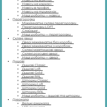
Навіси на вантах
Навіси на каркасі
Навіси в профілі
Навіси на тримачах
Наші роботи — навіси
Перегородки
Міжкімнатні скляні перегородки
Перегородки LOFT
Слайдинг
Наші роботи — перегородки
Скляні двері
Двері міжкімнатні без коробу
Двері міжкімнатні з коробом
Скляні маятникові двері
Скляні розсувні двері
Наші роботи — двері
Душові
Душові Classic
Душові Loft
Душові Gold
Душові RAL
Шторки Classic
Шторки Loft
Шторки Gold
Шторки RAL
Наші роботи – душові та шторки
Дзеркала
Великі дзеркала