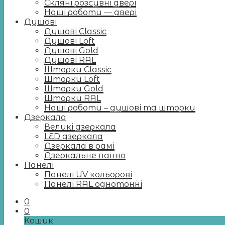
Скляні розсувні двері
Наші роботи — двері
Душові
Душові Classic
Душові Loft
Душові Gold
Душові RAL
Шторки Classic
Шторки Loft
Шторки Gold
Шторки RAL
Наші роботи – душові та шторки
Дзеркала
Великі дзеркала
LED дзеркала
Дзеркала в рамі
Дзеркальне панно
Панелі
Панелі UV кольорові
Панелі RAL однотонні
0
0
Кошик