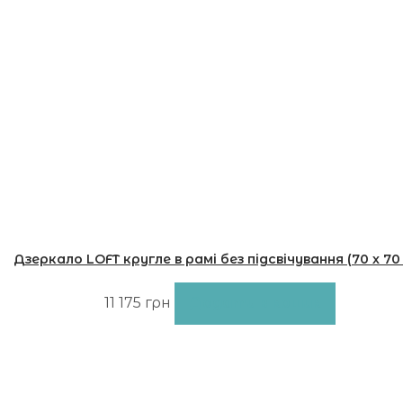
Дзеркало LOFT кругле в рамі без підсвічування (70 х 70
03.LFB
11 175
грн
Додати в кошик