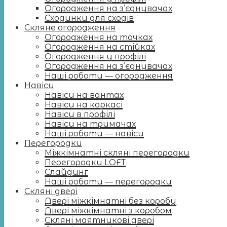
Огородження на з’єднувачах
Сходинки для сходів
Скляне огородження
Огородження на точках
Огородження на стійках
Огородження у профілі
Огородження на з’єднувачах
Наші роботи — огородження
Навіси
Навіси на вантах
Навіси на каркасі
Навіси в профілі
Навіси на тримачах
Наші роботи — навіси
Перегородки
Міжкімнатні скляні перегородки
Перегородки LOFT
Слайдинг
Наші роботи — перегородки
Скляні двері
Двері міжкімнатні без коробу
Двері міжкімнатні з коробом
Скляні маятникові двері