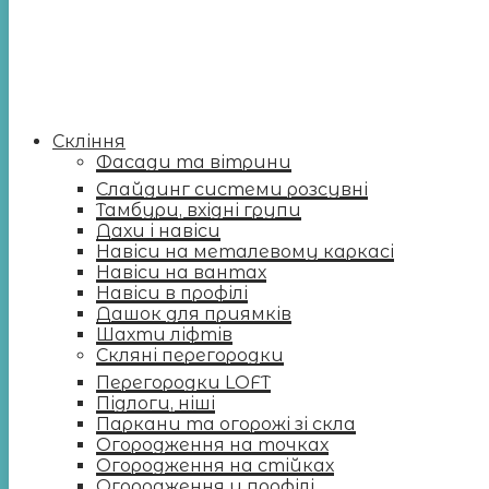
Скління
Фасади та вітрини
Слайдинг системи розсувні
Тамбури, вхідні групи
Дахи і навіси
Навіси на металевому каркасі
Навіси на вантах
Навіси в профілі
Дашок для приямків
Шахти ліфтів
Скляні перегородки
Перегородки LOFT
Підлоги, ніші
Паркани та огорожі зі скла
Огородження на точках
Огородження на стійках
Огородження у профілі