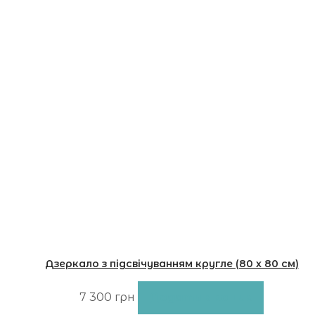
Дзеркало з підсвічуванням кругле (80 х 80 см)
03.LF2
7 300
грн
Додати в кошик