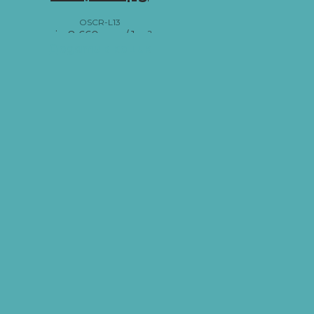
OSCR-L13
від
8 660
грн
/ 1 м²
Додати в кошик