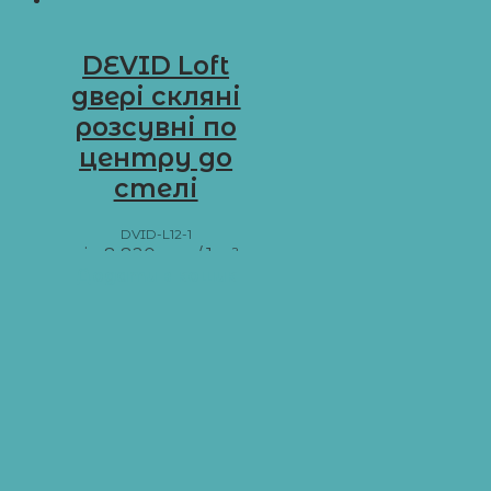
DEVID Loft
двері скляні
розсувні по
центру до
стелі
DVID-L12-1
від
8 820
грн
/ 1 м²
Додати в кошик