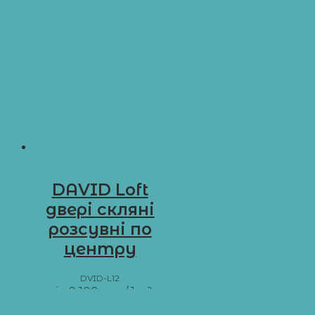
DAVID Loft
двері скляні
розсувні по
центру
DVID-L12
від
9 100
грн
/ 1 м²
Додати в кошик