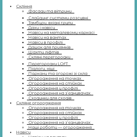
Скління
Фасади та вітрини
Слайдинг системи розсувні
Тамбури, вхідні групи
Дахи і навіси
Навіси на металевому каркасі
Навіси на вантах
Навіси в профілі
Дашок для приямків
Шахти ліфтів
Скляні перегородки
Перегородки LOFT
Підлоги, ніші
Паркани та огорожі зі скла
Огородження на точках
Огородження на стійках
Огородження у профілі
Огородження на з’єднувачах
Сходинки для сходів
Скляне огородження
Огородження на точках
Огородження на стійках
Огородження у профілі
Огородження на з’єднувачах
Наші роботи — огородження
Навіси