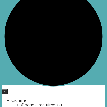
×
Скління
Фасади та вітрини