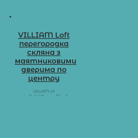
VILLIAM Loft
перегородка
скляна з
маятниковими
дверима по
центру
WLLAM-L5
від
5 440
грн
/ 1 м²
Додати в кошик