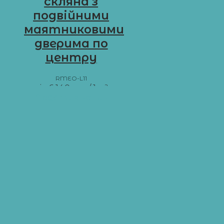
скляна з
подвійними
маятниковими
дверима по
центру
RMEO-L11
від
6 140
грн
/ 1 м²
Додати в кошик