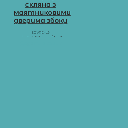
скляна з
маятниковими
дверима збоку
EDVRD-L9
від
5 460
грн
/ 1 м²
Додати в кошик