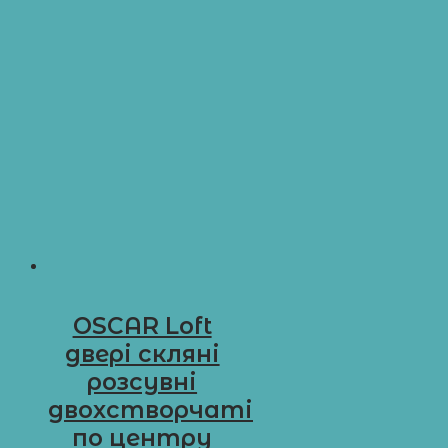
OSCAR Loft
двері скляні
розсувні
двохстворчаті
по центру