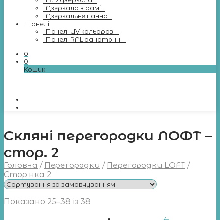
LED дзеркала
Дзеркала в рамі
Дзеркальне панно
Панелі
Панелі UV кольорові
Панелі RAL однотонні
0
0
Кошик
Скляні перегородки ЛОФТ –
стор. 2
Головна
/
Перегородки
/
Перегородки LOFT
/
Сторінка 2
Показано 25–38 із 38
←