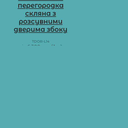
перегородка
скляна з
розсувними
дверима збоку
TDOR-L14
від
6 300
грн
/ 1 м²
Додати в кошик