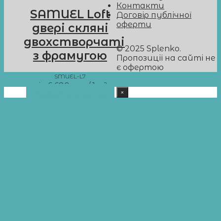
Контакти
SAMUEL Loft
Договір публічної
оферти
двері скляні
двохстворчаті
© 2025 Splenko.
з фрамугою
Пропозиції на сайті не
є офертою
SMUEL-L7
від
6 680
грн
/ 1 м²
×
Додати в кошик