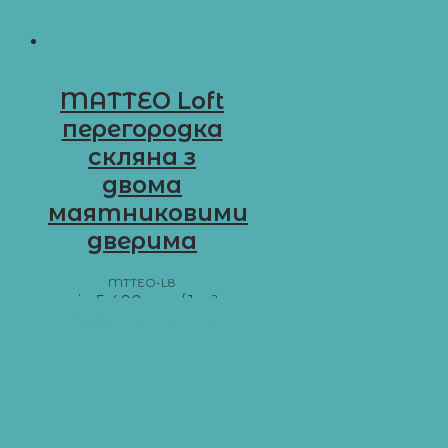
MATTEO Loft
перегородка
скляна з
двома
маятниковими
дверима
MTTEO-L8
від
5 490
грн
/ 1 м²
Додати в кошик