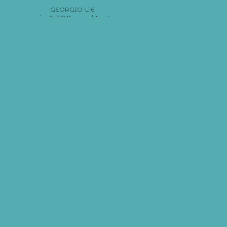
GEORGIO-L16
від
6 300
грн
/ 1 м²
Додати в кошик