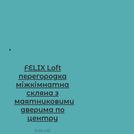
FELIX Loft
перегородка
міжкімнатна
скляна з
маятниковими
дверима по
центру
FLIX-L10