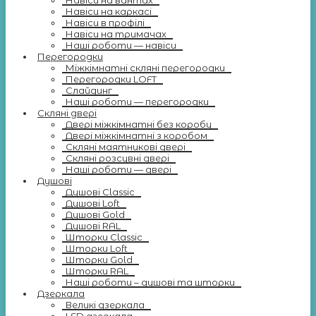
Навіси на вантах
Навіси на каркасі
Навіси в профілі
Навіси на тримачах
Наші роботи — навіси
Перегородки
Міжкімнатні скляні перегородки
Перегородки LOFT
Слайдинг
Наші роботи — перегородки
Скляні двері
Двері міжкімнатні без коробу
Двері міжкімнатні з коробом
Скляні маятникові двері
Скляні розсувні двері
Наші роботи — двері
Душові
Душові Classic
Душові Loft
Душові Gold
Душові RAL
Шторки Classic
Шторки Loft
Шторки Gold
Шторки RAL
Наші роботи – душові та шторки
Дзеркала
Великі дзеркала