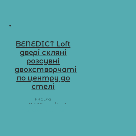
BENEDICT Loft
двері скляні
розсувні
двохстворчаті
по центру до
стелі
PRGLF-2
від
8 590
грн
/ 1 м²
Додати в кошик