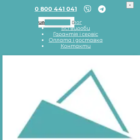
×
0 800 441 041
UA
RU
EN
Блог
UA
Всі вироби
Гарантія і сервіс
Оплата і доставка
Контакти