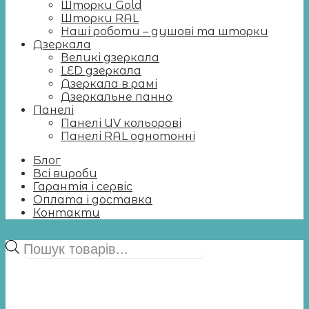
Шторки Gold
Шторки RAL
Наші роботи – душові та шторки
Дзеркала
Великі дзеркала
LED дзеркала
Дзеркала в рамі
Дзеркальне панно
Панелі
Панелі UV кольорові
Панелі RAL однотонні
Блог
Всі вироби
Гарантія і сервіс
Оплата і доставка
Контакти
Пошук
товарів