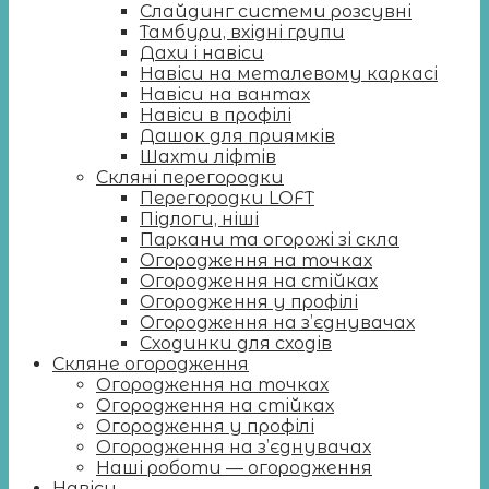
Слайдинг системи розсувні
Тамбури, вхідні групи
Дахи і навіси
Навіси на металевому каркасі
Навіси на вантах
Навіси в профілі
Дашок для приямків
Шахти ліфтів
Скляні перегородки
Перегородки LOFT
Підлоги, ніші
Паркани та огорожі зі скла
Огородження на точках
Огородження на стійках
Огородження у профілі
Огородження на з’єднувачах
Сходинки для сходів
Скляне огородження
Огородження на точках
Огородження на стійках
Огородження у профілі
Огородження на з’єднувачах
Наші роботи — огородження
Навіси