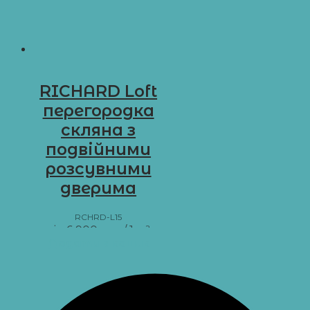
RICHARD Loft
перегородка
скляна з
подвійними
розсувними
дверима
RCHRD-L15
від
6 900
грн
/ 1 м²
Додати в кошик