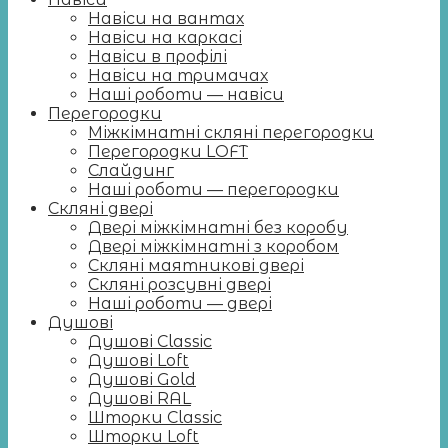
Навіси на вантах
Навіси на каркасі
Навіси в профілі
Навіси на тримачах
Наші роботи — навіси
Перегородки
Міжкімнатні скляні перегородки
Перегородки LOFT
Слайдинг
Наші роботи — перегородки
Скляні двері
Двері міжкімнатні без коробу
Двері міжкімнатні з коробом
Скляні маятникові двері
Скляні розсувні двері
Наші роботи — двері
Душові
Душові Classic
Душові Loft
Душові Gold
Душові RAL
Шторки Classic
Шторки Loft