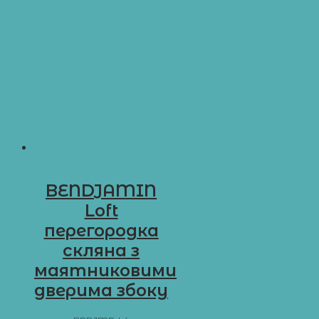
BENDJAMIN
Loft
перегородка
скляна з
маятниковими
дверима збоку