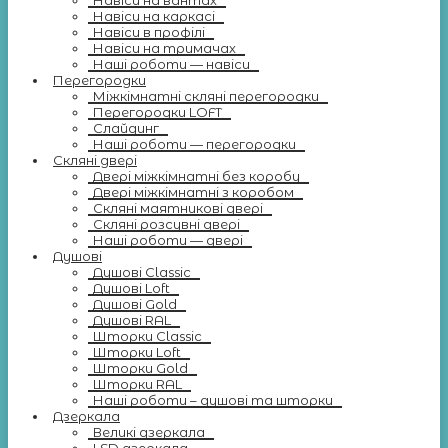
Навіси на вантах
Навіси на каркасі
Навіси в профілі
Навіси на тримачах
Наші роботи — навіси
Перегородки
Міжкімнатні скляні перегородки
Перегородки LOFT
Слайдинг
Наші роботи — перегородки
Скляні двері
Двері міжкімнатні без коробу
Двері міжкімнатні з коробом
Скляні маятникові двері
Скляні розсувні двері
Наші роботи — двері
Душові
Душові Classic
Душові Loft
Душові Gold
Душові RAL
Шторки Classic
Шторки Loft
Шторки Gold
Шторки RAL
Наші роботи – душові та шторки
Дзеркала
Великі дзеркала