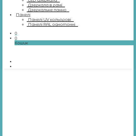
LED дзеркала
Дзеркала в рамі
Дзеркальне панно
Панелі
Панелі UV кольорові
Панелі RAL однотонні
0
0
Кошик