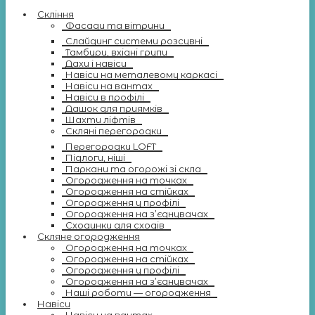
Скління
Фасади та вітрини
Слайдинг системи розсувні
Тамбури, вхідні групи
Дахи і навіси
Навіси на металевому каркасі
Навіси на вантах
Навіси в профілі
Дашок для приямків
Шахти ліфтів
Скляні перегородки
Перегородки LOFT
Підлоги, ніші
Паркани та огорожі зі скла
Огородження на точках
Огородження на стійках
Огородження у профілі
Огородження на з’єднувачах
Сходинки для сходів
Скляне огородження
Огородження на точках
Огородження на стійках
Огородження у профілі
Огородження на з’єднувачах
Наші роботи — огородження
Навіси