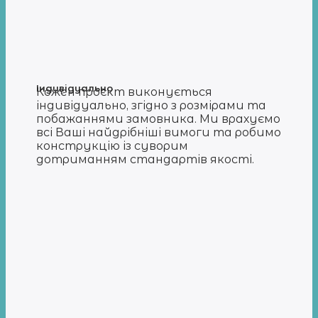
Індивідуально
Кожен проєкт виконується
індивідуально, згідно з розмірами та
побажаннями замовника. Ми врахуємо
всі Ваші найдрібніші вимоги та робимо
конструкцію із суворим
дотриманням стандартів якості.