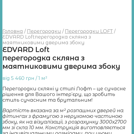
Головна
/
Перегородки
/
Перегородки LOFT
/
EDVARD Loftперегородка скляна з
маятниковими дверима збоку
EDVARD Loft
перегородка скляна з
маятниковими дверима збоку
від
5 460
грн
/ 1 м²
Перегородки скляні у стилі Лофт – це сучасне
рішення для Вашого інтер’єру, що зробить
стиль сучаcним та брутальним!
Вартість вказана за м² розпашних дверей на
фітингах з фрамугою з нерухомою частиною
збоку, як на візуалізації, з розрахунку 3000х2700
мм зі скла 10 мм. Конструкція виготовляється
за індивідуальними розмірами, при цьому