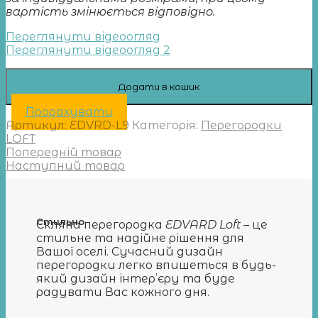
вартість змінюється відповідно.
Переглянути відеоогляд
Переглянути відеоогляд 2
Додати в кошик
Прорахувати
Артикул:
EDVRD-L9
Категорія:
Перегородки
LOFT
Попередній товар
Наступний товар
Стильно
Cкляна перегородка
EDVARD Loft
– це
стильне та надійне рішення для
Вашої оселі. Сучасний дизайн
перегородки легко впишеться в будь-
який дизайн інтер’єру та буде
радувати Вас кожного дня.