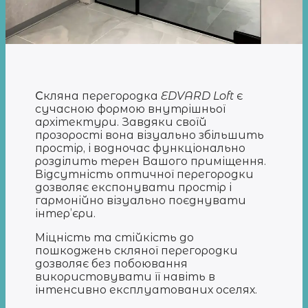
С
кляна перегородка
EDVARD Loft
є
сучасною формою внутрішньої
архітектури. Завдяки своїй
прозорості вона візуально збільшить
простір, і водночас функціонально
розділить терен Вашого приміщення.
Відсутність оптичної перегородки
дозволяє експонувати простір і
гармонійно візуально поєднувати
інтер’єри.
Міцність та стійкість до
пошкоджень скляної перегородки
дозволяє без побоювання
використовувати її навіть в
інтенсивно експлуатованих оселях.