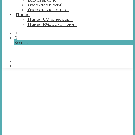
LED дзеркала
Дзеркала в рамі
Дзеркальне панно
Панелі
Панелі UV кольорові
Панелі RAL однотонні
0
0
Кошик