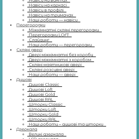
Навіси на вантах
Навіси на каркасі
Навіси в профілі
Навіси на тримачах
Наші роботи — навіси
Перегородки
Міжкімнатні скляні перегородки
Перегородки LOFT
Слайдинг
Наші роботи — перегородки
Скляні двері
Двері міжкімнатні без коробу
Двері міжкімнатні з коробом
Скляні маятникові двері
Скляні розсувні двері
Наші роботи — двері
Душові
Душові Classic
Душові Loft
Душові Gold
Душові RAL
Шторки Classic
Шторки Loft
Шторки Gold
Шторки RAL
Наші роботи – душові та шторки
Дзеркала
Великі дзеркала