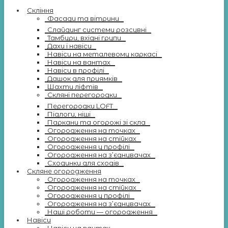
Скління
Фасади та вітрини
Слайдинг системи розсувні
Тамбури, вхідні групи
Дахи і навіси
Навіси на металевому каркасі
Навіси на вантах
Навіси в профілі
Дашок для приямків
Шахти ліфтів
Скляні перегородки
Перегородки LOFT
Підлоги, ніші
Паркани та огорожі зі скла
Огородження на точках
Огородження на стійках
Огородження у профілі
Огородження на з’єднувачах
Сходинки для сходів
Скляне огородження
Огородження на точках
Огородження на стійках
Огородження у профілі
Огородження на з’єднувачах
Наші роботи — огородження
Навіси