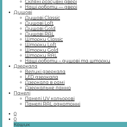
Скляні розсувні двері
Наші роботи — двері
Душові
Душові Classic
Душові Loft
Душові Gold
Душові RAL
Шторки Classic
Шторки Loft
Шторки Gold
Шторки RAL
Наші роботи – душові та шторки
Дзеркала
Великі дзеркала
LED дзеркала
Дзеркала в рамі
Дзеркальне панно
Панелі
Панелі UV кольорові
Панелі RAL однотонні
0
0
Кошик