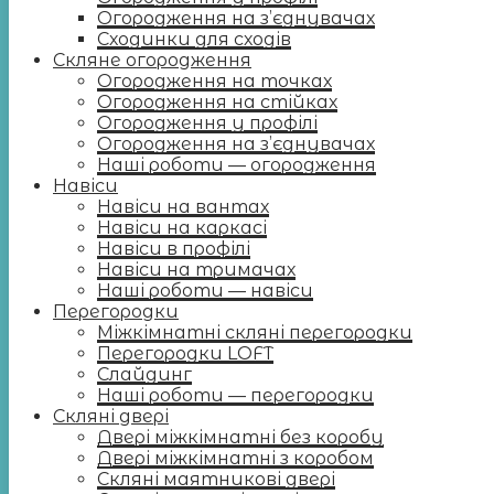
Огородження на з’єднувачах
Сходинки для сходів
Скляне огородження
Огородження на точках
Огородження на стійках
Огородження у профілі
Огородження на з’єднувачах
Наші роботи — огородження
Навіси
Навіси на вантах
Навіси на каркасі
Навіси в профілі
Навіси на тримачах
Наші роботи — навіси
Перегородки
Міжкімнатні скляні перегородки
Перегородки LOFT
Слайдинг
Наші роботи — перегородки
Скляні двері
Двері міжкімнатні без коробу
Двері міжкімнатні з коробом
Скляні маятникові двері