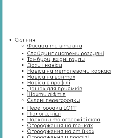
Скління
Фасади та вітрини
Слайдинг системи розсувні
Тамбури, вхідні групи
Дахи і навіси
Навіси на металевому каркасі
Навіси на вантах
Навіси в профілі
Дашок для приямків
Шахти ліфтів
Скляні перегородки
Перегородки LOFT
Підлоги, ніші
Паркани та огорожі зі скла
Огородження на точках
Огородження на стійках
Огородження у профілі