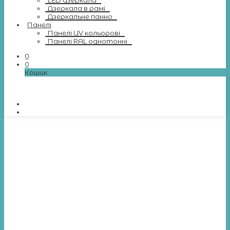
LED дзеркала
Дзеркала в рамі
Дзеркальне панно
Панелі
Панелі UV кольорові
Панелі RAL однотонні
0
0
Кошик