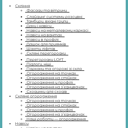
Скління
Фасади та вітрини
Слайдинг системи розсувні
Тамбури, вхідні групи
Дахи і навіси
Навіси на металевому каркасі
Навіси на вантах
Навіси в профілі
Дашок для приямків
Шахти ліфтів
Скляні перегородки
Перегородки LOFT
Підлоги, ніші
Паркани та огорожі зі скла
Огородження на точках
Огородження на стійках
Огородження у профілі
Огородження на з’єднувачах
Сходинки для сходів
Скляне огородження
Огородження на точках
Огородження на стійках
Огородження у профілі
Огородження на з’єднувачах
Наші роботи — огородження
Навіси