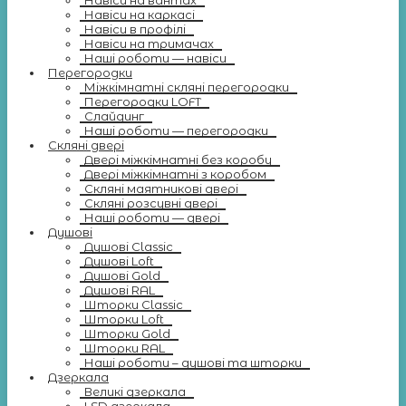
Навіси на вантах
Навіси на каркасі
Навіси в профілі
Навіси на тримачах
Наші роботи — навіси
Перегородки
Міжкімнатні скляні перегородки
Перегородки LOFT
Слайдинг
Наші роботи — перегородки
Скляні двері
Двері міжкімнатні без коробу
Двері міжкімнатні з коробом
Скляні маятникові двері
Скляні розсувні двері
Наші роботи — двері
Душові
Душові Classic
Душові Loft
Душові Gold
Душові RAL
Шторки Classic
Шторки Loft
Шторки Gold
Шторки RAL
Наші роботи – душові та шторки
Дзеркала
Великі дзеркала