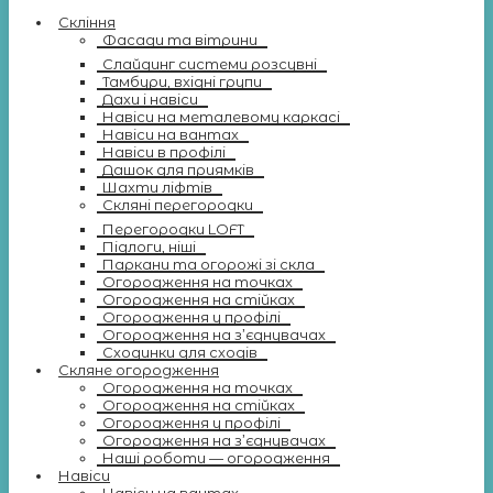
Скління
Фасади та вітрини
Слайдинг системи розсувні
Тамбури, вхідні групи
Дахи і навіси
Навіси на металевому каркасі
Навіси на вантах
Навіси в профілі
Дашок для приямків
Шахти ліфтів
Скляні перегородки
Перегородки LOFT
Підлоги, ніші
Паркани та огорожі зі скла
Огородження на точках
Огородження на стійках
Огородження у профілі
Огородження на з’єднувачах
Сходинки для сходів
Скляне огородження
Огородження на точках
Огородження на стійках
Огородження у профілі
Огородження на з’єднувачах
Наші роботи — огородження
Навіси