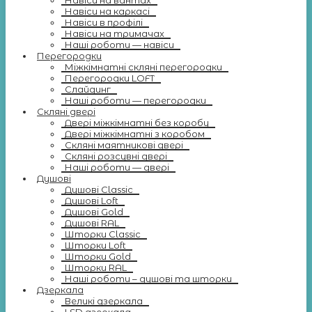
Навіси на вантах
Навіси на каркасі
Навіси в профілі
Навіси на тримачах
Наші роботи — навіси
Перегородки
Міжкімнатні скляні перегородки
Перегородки LOFT
Слайдинг
Наші роботи — перегородки
Скляні двері
Двері міжкімнатні без коробу
Двері міжкімнатні з коробом
Скляні маятникові двері
Скляні розсувні двері
Наші роботи — двері
Душові
Душові Classic
Душові Loft
Душові Gold
Душові RAL
Шторки Classic
Шторки Loft
Шторки Gold
Шторки RAL
Наші роботи – душові та шторки
Дзеркала
Великі дзеркала