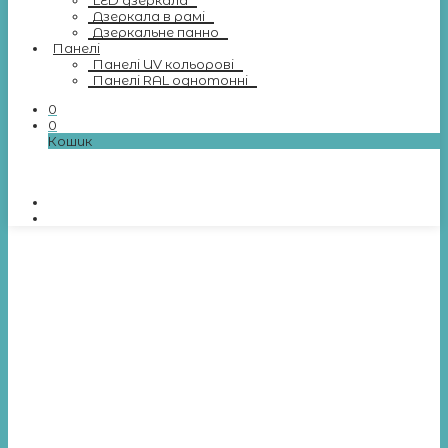
LED дзеркала
Дзеркала в рамі
Дзеркальне панно
Панелі
Панелі UV кольорові
Панелі RAL однотонні
0
0
Кошик