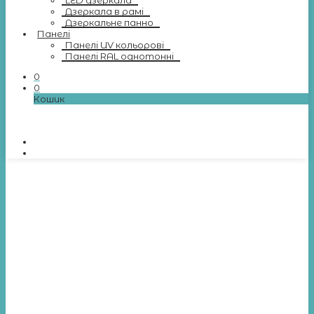
LED дзеркала
Дзеркала в рамі
Дзеркальне панно
Панелі
Панелі UV кольорові
Панелі RAL однотонні
0
0
Кошик