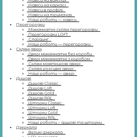
Навіси на вантах
Навіси на каркасі
Навіси в профілі
Навіси на тримачах
Наші роботи — навіси
Перегородки
Міжкімнатні скляні перегородки
Перегородки LOFT
Слайдинг
Наші роботи — перегородки
Скляні двері
Двері міжкімнатні без коробу
Двері міжкімнатні з коробом
Скляні маятникові двері
Скляні розсувні двері
Наші роботи — двері
Душові
Душові Classic
Душові Loft
Душові Gold
Душові RAL
Шторки Classic
Шторки Loft
Шторки Gold
Шторки RAL
Наші роботи – душові та шторки
Дзеркала
Великі дзеркала