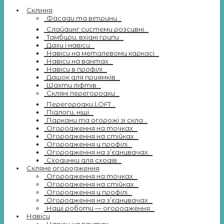
Скління
Фасади та вітрини
Слайдинг системи розсувні
Тамбури, вхідні групи
Дахи і навіси
Навіси на металевому каркасі
Навіси на вантах
Навіси в профілі
Дашок для приямків
Шахти ліфтів
Скляні перегородки
Перегородки LOFT
Підлоги, ніші
Паркани та огорожі зі скла
Огородження на точках
Огородження на стійках
Огородження у профілі
Огородження на з’єднувачах
Сходинки для сходів
Скляне огородження
Огородження на точках
Огородження на стійках
Огородження у профілі
Огородження на з’єднувачах
Наші роботи — огородження
Навіси