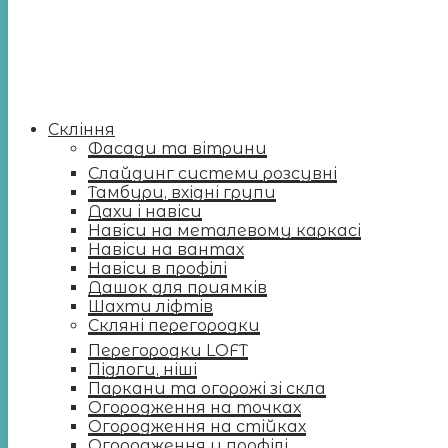
Скління
Фасади та вітрини
Слайдинг системи розсувні
Тамбури, вхідні групи
Дахи і навіси
Навіси на металевому каркасі
Навіси на вантах
Навіси в профілі
Дашок для приямків
Шахти ліфтів
Скляні перегородки
Перегородки LOFT
Підлоги, ніші
Паркани та огорожі зі скла
Огородження на точках
Огородження на стійках
Огородження у профілі