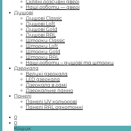
Скляні розсувні двері
Наші роботи — двері
Душові
Душові Classic
Душові Loft
Душові Gold
Душові RAL
Шторки Classic
Шторки Loft
Шторки Gold
Шторки RAL
Наші роботи – душові та шторки
Дзеркала
Великі дзеркала
LED дзеркала
Дзеркала в рамі
Дзеркальне панно
Панелі
Панелі UV кольорові
Панелі RAL однотонні
0
0
Кошик