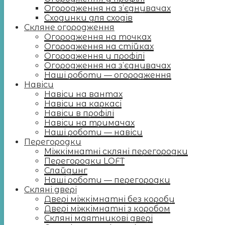
Огородження на з’єднувачах
Сходинки для сходів
Скляне огородження
Огородження на точках
Огородження на стійках
Огородження у профілі
Огородження на з’єднувачах
Наші роботи — огородження
Навіси
Навіси на вантах
Навіси на каркасі
Навіси в профілі
Навіси на тримачах
Наші роботи — навіси
Перегородки
Міжкімнатні скляні перегородки
Перегородки LOFT
Слайдинг
Наші роботи — перегородки
Скляні двері
Двері міжкімнатні без коробу
Двері міжкімнатні з коробом
Скляні маятникові двері