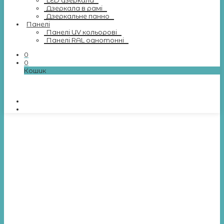
LED дзеркала
Дзеркала в рамі
Дзеркальне панно
Панелі
Панелі UV кольорові
Панелі RAL однотонні
0
0
Кошик