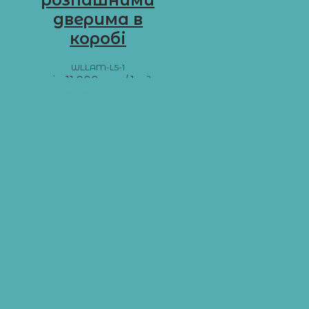
дверима в
коробі
WLLAM-L5-1
від
11 900
грн
/ 1 м²
Додати в кошик