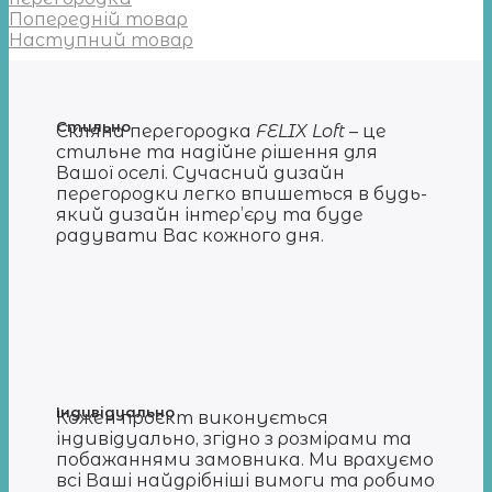
Попередній товар
Наступний товар
Стильно
Cкляна перегородка
FELIX Loft
– це
стильне та надійне рішення для
Вашої оселі. Сучасний дизайн
перегородки легко впишеться в будь-
який дизайн інтер’єру та буде
радувати Вас кожного дня.
Індивідуально
Кожен проєкт виконується
індивідуально, згідно з розмірами та
побажаннями замовника. Ми врахуємо
всі Ваші найдрібніші вимоги та робимо