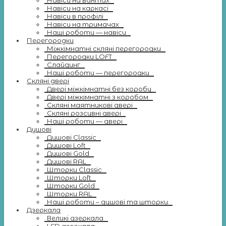
Навіси на вантах
Навіси на каркасі
Навіси в профілі
Навіси на тримачах
Наші роботи — навіси
Перегородки
Міжкімнатні скляні перегородки
Перегородки LOFT
Слайдинг
Наші роботи — перегородки
Скляні двері
Двері міжкімнатні без коробу
Двері міжкімнатні з коробом
Скляні маятникові двері
Скляні розсувні двері
Наші роботи — двері
Душові
Душові Classic
Душові Loft
Душові Gold
Душові RAL
Шторки Classic
Шторки Loft
Шторки Gold
Шторки RAL
Наші роботи – душові та шторки
Дзеркала
Великі дзеркала