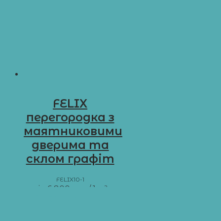
FELIX
перегородка з
маятниковими
дверима та
склом графіт
FELIX10-1
від
6 800
грн
/ 1 м²
Додати в кошик