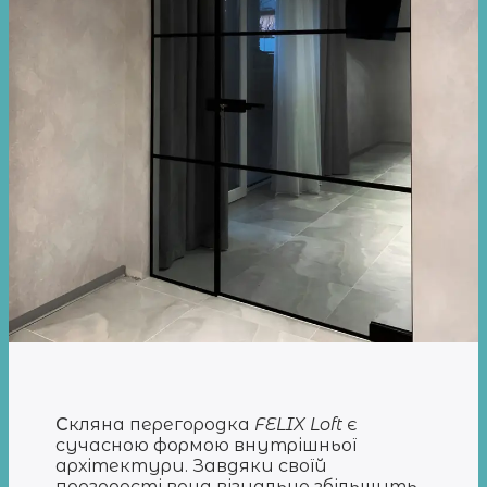
С
кляна перегородка
FELIX Loft
є
сучасною формою внутрішньої
архітектури. Завдяки своїй
прозорості вона візуально збільшить