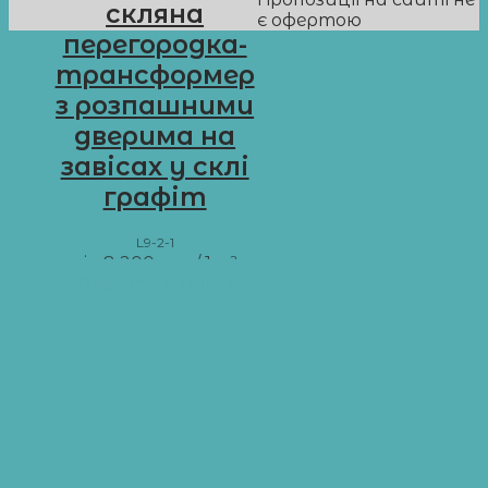
скляна
є офертою
перегородка-
трансформер
з розпашними
дверима на
завісах у склі
графіт
L9-2-1
від
8 200
грн
/ 1 м²
Додати в кошик