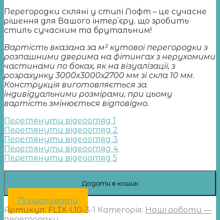
Перегородки скляні у стилі Лофт – це сучасне
рішення для Вашого інтер’єру, що зробить
стиль сучаcним та брутальним!
Вартість вказана за м² кутової перегородки з
розпашними дверима на фітингах з нерухомими
частинами по боках, як на візуалізації, з
розрахунку 3000х3000х2700 мм зі скла 10 мм.
Конструкція виготовляється за
індивідуальними розмірами, при цьому
вартість змінюється відповідно.
Переглянути відеоогляд 1
Переглянути відеоогляд 2
Переглянути відеоогляд 3
Переглянути відеоогляд 4
Переглянути відеоогляд 5
Додати в кошик
Прорахувати
Артикул:
FLIX-L10-3-1
Категорія:
Наші роботи —
перегородки