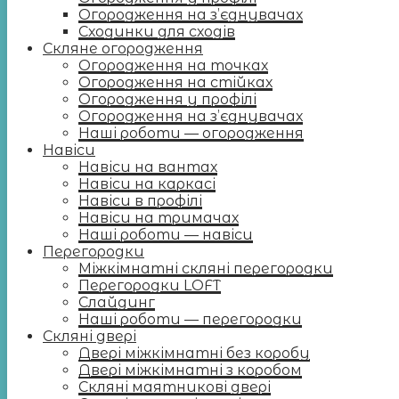
Огородження на з’єднувачах
Сходинки для сходів
Скляне огородження
Огородження на точках
Огородження на стійках
Огородження у профілі
Огородження на з’єднувачах
Наші роботи — огородження
Навіси
Навіси на вантах
Навіси на каркасі
Навіси в профілі
Навіси на тримачах
Наші роботи — навіси
Перегородки
Міжкімнатні скляні перегородки
Перегородки LOFT
Слайдинг
Наші роботи — перегородки
Скляні двері
Двері міжкімнатні без коробу
Двері міжкімнатні з коробом
Скляні маятникові двері