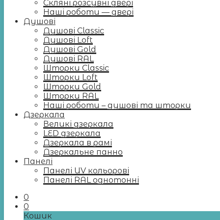
Скляні розсувні двері
Наші роботи — двері
Душові
Душові Classic
Душові Loft
Душові Gold
Душові RAL
Шторки Classic
Шторки Loft
Шторки Gold
Шторки RAL
Наші роботи – душові та шторки
Дзеркала
Великі дзеркала
LED дзеркала
Дзеркала в рамі
Дзеркальне панно
Панелі
Панелі UV кольорові
Панелі RAL однотонні
0
0
Кошик