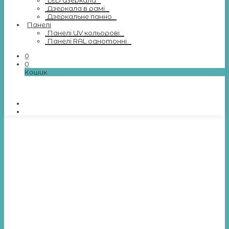
LED дзеркала
Дзеркала в рамі
Дзеркальне панно
Панелі
Панелі UV кольорові
Панелі RAL однотонні
0
0
Кошик