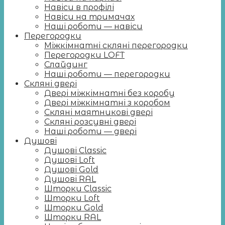
Навіси в профілі
Навіси на тримачах
Наші роботи — навіси
Перегородки
Міжкімнатні скляні перегородки
Перегородки LOFT
Слайдинг
Наші роботи — перегородки
Скляні двері
Двері міжкімнатні без коробу
Двері міжкімнатні з коробом
Скляні маятникові двері
Скляні розсувні двері
Наші роботи — двері
Душові
Душові Classic
Душові Loft
Душові Gold
Душові RAL
Шторки Classic
Шторки Loft
Шторки Gold
Шторки RAL