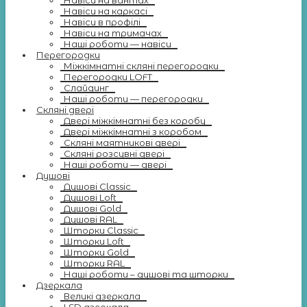
Навіси на вантах
Навіси на каркасі
Навіси в профілі
Навіси на тримачах
Наші роботи — навіси
Перегородки
Міжкімнатні скляні перегородки
Перегородки LOFT
Слайдинг
Наші роботи — перегородки
Скляні двері
Двері міжкімнатні без коробу
Двері міжкімнатні з коробом
Скляні маятникові двері
Скляні розсувні двері
Наші роботи — двері
Душові
Душові Classic
Душові Loft
Душові Gold
Душові RAL
Шторки Classic
Шторки Loft
Шторки Gold
Шторки RAL
Наші роботи – душові та шторки
Дзеркала
Великі дзеркала