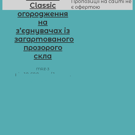
Пропозиції на сайті не
Classic
є офертою
огородження
на
з’єднувачах із
загартованого
прозорого
скла
MRZ-3
від
10 690
грн
/ 1 м пог.
Додати в кошик