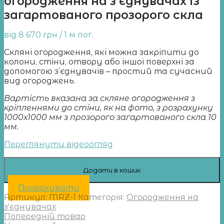
огородження на з’єднувачах із
загартованого прозорого скла
від
8 670
грн
/ 1 м пог.
Скляні огородження, які можна закріпити до
колони, стіни, отвору або іншої поверхні за
допомогою з’єднувачів – простий та сучасний
вид огороджень.
Вартість вказана за скляне огородження з
кріпленнями до стіни, як на фото, з розрахунку
1000х1000 мм з прозорого загартованого скла 10
мм.
Переглянути відеоогляд
Додати в кошик
Прорахувати
Артикул:
MRZ-1
Категорія:
Огородження на
з'єднувачах
Попередній товар