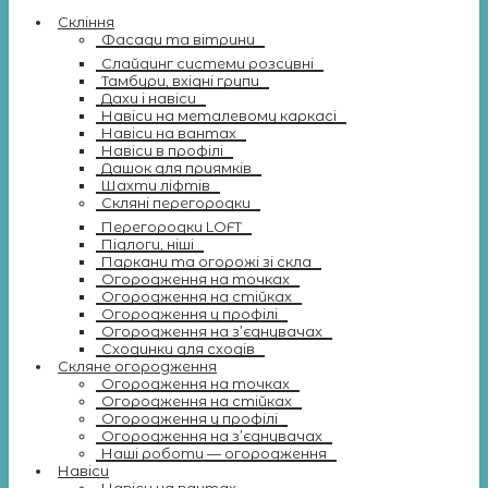
Скління
Фасади та вітрини
Слайдинг системи розсувні
Тамбури, вхідні групи
Дахи і навіси
Навіси на металевому каркасі
Навіси на вантах
Навіси в профілі
Дашок для приямків
Шахти ліфтів
Скляні перегородки
Перегородки LOFT
Підлоги, ніші
Паркани та огорожі зі скла
Огородження на точках
Огородження на стійках
Огородження у профілі
Огородження на з’єднувачах
Сходинки для сходів
Скляне огородження
Огородження на точках
Огородження на стійках
Огородження у профілі
Огородження на з’єднувачах
Наші роботи — огородження
Навіси