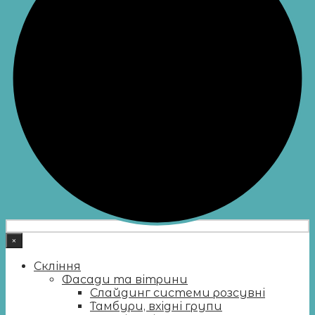
×
Скління
Фасади та вітрини
Слайдинг системи розсувні
Тамбури, вхідні групи