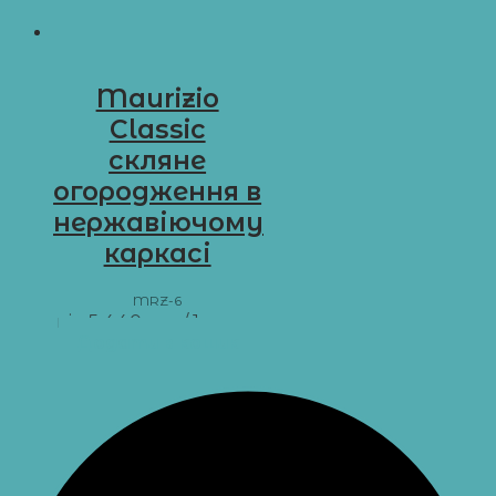
Maurizio
Classic
скляне
огородження в
нержавіючому
каркасі
MRZ-6
від
5 440
грн
/ 1 м пог.
Додати в кошик