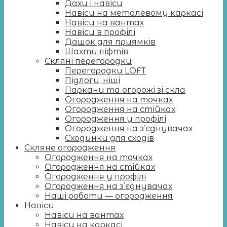
Дахи і навіси
Навіси на металевому каркасі
Навіси на вантах
Навіси в профілі
Дашок для приямків
Шахти ліфтів
Скляні перегородки
Перегородки LOFT
Підлоги, ніші
Паркани та огорожі зі скла
Огородження на точках
Огородження на стійках
Огородження у профілі
Огородження на з’єднувачах
Сходинки для сходів
Скляне огородження
Огородження на точках
Огородження на стійках
Огородження у профілі
Огородження на з’єднувачах
Наші роботи — огородження
Навіси
Навіси на вантах
Навіси на каркасі