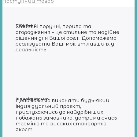
Наступний товар
Стильно
Стильні поручні, перила та
огородження – це стильне та надійне
рішення для Вашої оселі. Допоможемо
реалізувати Ваші мрії, втіливши їх у
реальність.
Індивідуально
Допоможемо виконати будь-який
індивідуальний проєкт,
прислухаючись до найдрібніших
побажань замовника, дотримаючись
термінів та високих стандартів
якості.