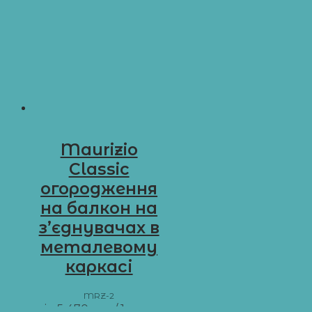
Maurizio
Classic
огородження
на балкон на
з’єднувачах в
металевому
каркасі
MRZ-2
від
5 470
грн
/ 1 м пог.