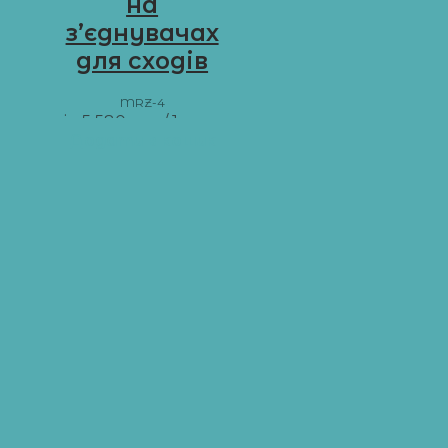
на
з’єднувачах
для сходів
MRZ-4
від
5 580
грн
/ 1 м пог.
Додати в кошик