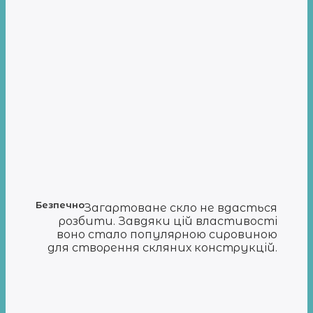
Безпечно
Загартоване скло не вдасться
розбити. Завдяки цій властивості
воно стало популярною сировиною
для створення скляних конструкцій.