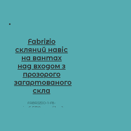
Fabrizio
скляний навіс
на вантах
над входом з
прозорого
загартованого
скла
FABRIZIO-1-F8-
від
6 570
грн
/ 1 м²
Додати в кошик