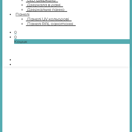
LED дзеркала
Дзеркала в рамі
Дзеркальне панно
Панелі
Панелі UV кольорові
Панелі RAL однотонні
0
0
Кошик