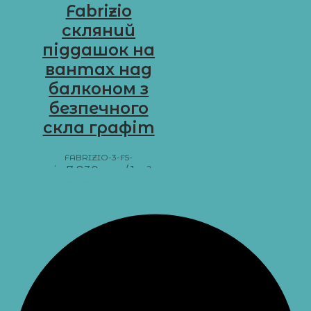
Fabrizio
скляний
піддашок на
вантах над
балконом з
безпечного
скла графіт
FABRIZIO-3-F5-
від
7 830
грн
/ 1 м²
Додати в кошик