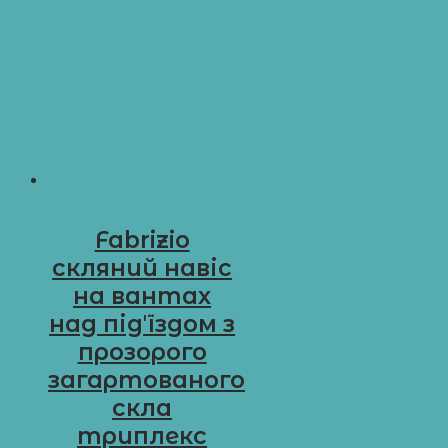
Fabrizio
скляний навіс
на вантах
над підʼїздом з
прозорого
загартованого
скла
триплекс