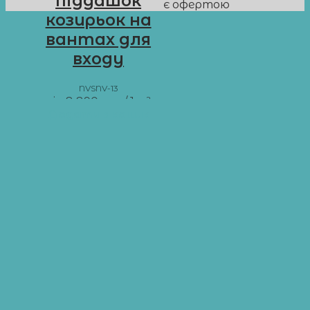
піддашок
є офертою
козирьок на
вантах для
входу
NVSNV-13
від
8 890
грн
/ 1 м²
Додати в кошик