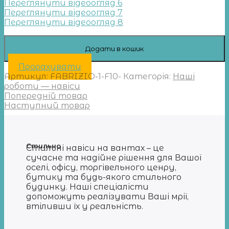
Переглянути відеоогляд 6
Переглянути відеоогляд 7
Переглянути відеоогляд 8
Додати в кошик
Прорахувати
Артикул:
FABRIZIO-1-F10-
Категорія:
Наші
роботи — навіси
Попередній товар
Наступний товар
Стильно
Стильні навіси на вантах – це
сучасне та надійне рішення для Вашої
оселі, офісу, торгівельного ценру,
бутику та будь-якого стильного
будинку. Наші спеціалісти
допоможуть реалізувати Ваші мрії,
втіливши їх у реальність.