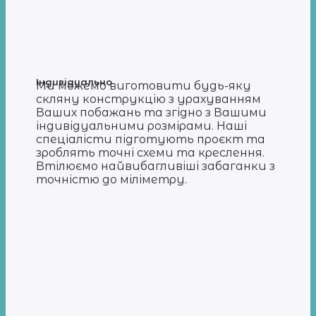
Індивідуально
Ми можемо виготовити будь-яку
скляну конструкцію з урахуванням
Ваших побажань та згідно з Вашими
індивідуальними розмірами. Наші
спеціалісти підготують проєкт та
зроблять точні схеми та креслення.
Втілюємо найвибагливіші забаганки з
точністю до міліметру.