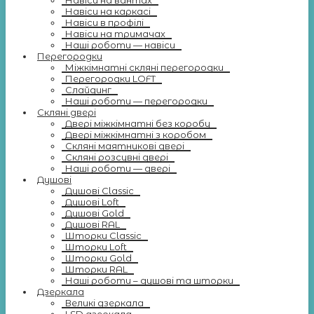
Навіси на вантах
Навіси на каркасі
Навіси в профілі
Навіси на тримачах
Наші роботи — навіси
Перегородки
Міжкімнатні скляні перегородки
Перегородки LOFT
Слайдинг
Наші роботи — перегородки
Скляні двері
Двері міжкімнатні без коробу
Двері міжкімнатні з коробом
Скляні маятникові двері
Скляні розсувні двері
Наші роботи — двері
Душові
Душові Classic
Душові Loft
Душові Gold
Душові RAL
Шторки Classic
Шторки Loft
Шторки Gold
Шторки RAL
Наші роботи – душові та шторки
Дзеркала
Великі дзеркала