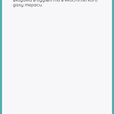
входами в будівлі та в якості легкого
даху тераси.