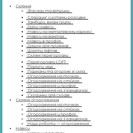
Скління
Фасади та вітрини
Слайдинг системи розсувні
Тамбури, вхідні групи
Дахи і навіси
Навіси на металевому каркасі
Навіси на вантах
Навіси в профілі
Дашок для приямків
Шахти ліфтів
Скляні перегородки
Перегородки LOFT
Підлоги, ніші
Паркани та огорожі зі скла
Огородження на точках
Огородження на стійках
Огородження у профілі
Огородження на з’єднувачах
Сходинки для сходів
Скляне огородження
Огородження на точках
Огородження на стійках
Огородження у профілі
Огородження на з’єднувачах
Наші роботи — огородження
Навіси