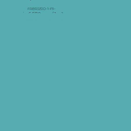
FABRIZIO-1-F9-
від
6 570
грн
/ 1 м²
Додати в кошик