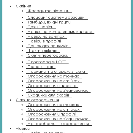
Скління
Фасади та вітрини
Слайдинг системи розсувні
Тамбури, вхідні групи
Дахи і навіси
Навіси на металевому каркасі
Навіси на вантах
Навіси в профілі
Дашок для приямків
Шахти ліфтів
Скляні перегородки
Перегородки LOFT
Підлоги, ніші
Паркани та огорожі зі скла
Огородження на точках
Огородження на стійках
Огородження у профілі
Огородження на з’єднувачах
Сходинки для сходів
Скляне огородження
Огородження на точках
Огородження на стійках
Огородження у профілі
Огородження на з’єднувачах
Наші роботи — огородження
Навіси