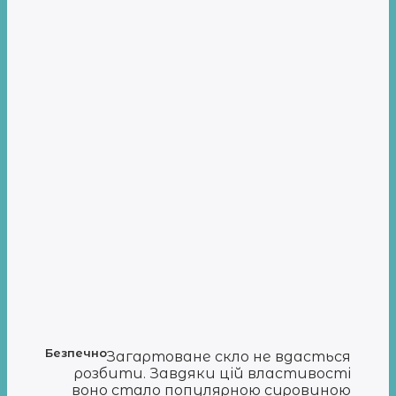
Безпечно
Загартоване скло не вдасться
розбити. Завдяки цій властивості
воно стало популярною сировиною