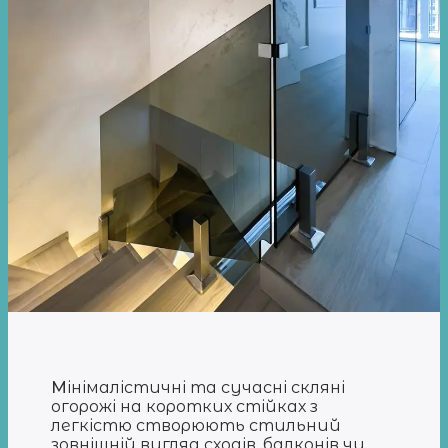
М
інімалістичні та сучасні скляні
огорожі на коротких стійках з
легкістю створюють стильний
зовнішній вигляд сходів, балконів чи