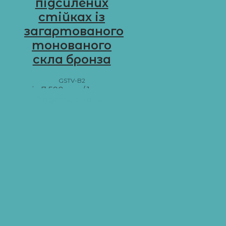
підсилених
стійках із
загартованого
тонованого
скла бронза
GSTV-B2
від
7 590
грн
/ 1 м пог.
Додати в кошик