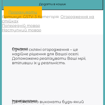
Додати в кошик
Прорахувати
Артикул:
GSTV-3
Категорія:
Огородження на
стійках
Попередній товар
Наступний товар
Стильно
Сучасні скляні огородження – це
надійне рішення для Вашої оселі.
Допоможемо реалізувати Ваші мрії,
втіливши їх у реальність.
Індивідуально
Допоможемо виконати будь-який