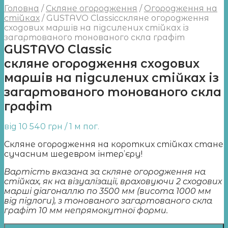
Головна
/
Скляне огородження
/
Огородження на
стійках
/
GUSTAVO Classicскляне огородження
сходових маршів на підсилених стійках із
загартованого тонованого скла графіт
GUSTAVO Classic
скляне огородження сходових
маршів на підсилених стійках із
загартованого тонованого скла
графіт
від
10 540
грн
/ 1 м пог.
Скляне огородження на коротких стійках стане
сучасним шедевром інтер’єру!
Вартість вказана за скляне огородження на
стійках,
як на візуалізації, враховуючи 2 сходових
марші діагоналлю по 3500 мм (висота 1000 мм
від підлоги), з тонованого загартованого скла
графіт 10 мм непрямокутної форми.