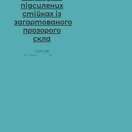
підсилених
стійках із
загартованого
прозорого
скла
GSTV-B1
від
5 370
грн
/ 1 м пог.
Додати в кошик