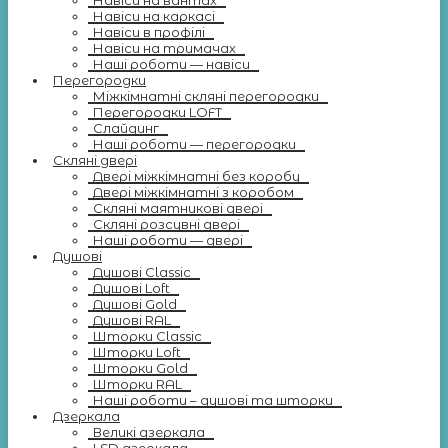
Навіси на вантах
Навіси на каркасі
Навіси в профілі
Навіси на тримачах
Наші роботи — навіси
Перегородки
Міжкімнатні скляні перегородки
Перегородки LOFT
Слайдинг
Наші роботи — перегородки
Скляні двері
Двері міжкімнатні без коробу
Двері міжкімнатні з коробом
Скляні маятникові двері
Скляні розсувні двері
Наші роботи — двері
Душові
Душові Classic
Душові Loft
Душові Gold
Душові RAL
Шторки Classic
Шторки Loft
Шторки Gold
Шторки RAL
Наші роботи – душові та шторки
Дзеркала
Великі дзеркала