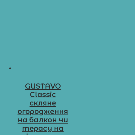
GUSTAVO
Classic
скляне
огородження
на балкон чи
терасу на