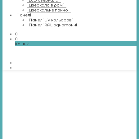
LED дзеркала
Дзеркала в рамі
Дзеркальне панно
Панелі
Панелі UV кольорові
Панелі RAL однотонні
0
0
Кошик