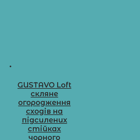
GUSTAVO Loft
скляне
огородження
сходів на
підсилених
стійках
чорного