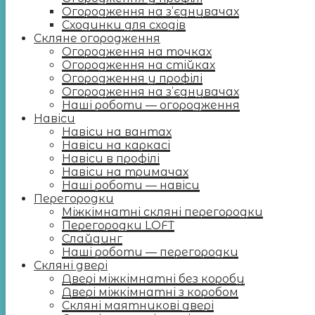
Огородження на з’єднувачах
Сходинки для сходів
Скляне огородження
Огородження на точках
Огородження на стійках
Огородження у профілі
Огородження на з’єднувачах
Наші роботи — огородження
Навіси
Навіси на вантах
Навіси на каркасі
Навіси в профілі
Навіси на тримачах
Наші роботи — навіси
Перегородки
Міжкімнатні скляні перегородки
Перегородки LOFT
Слайдинг
Наші роботи — перегородки
Скляні двері
Двері міжкімнатні без коробу
Двері міжкімнатні з коробом
Скляні маятникові двері