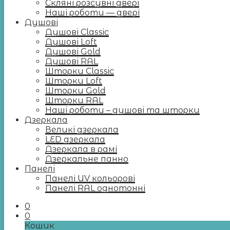
Скляні розсувні двері
Наші роботи — двері
Душові
Душові Classic
Душові Loft
Душові Gold
Душові RAL
Шторки Classic
Шторки Loft
Шторки Gold
Шторки RAL
Наші роботи – душові та шторки
Дзеркала
Великі дзеркала
LED дзеркала
Дзеркала в рамі
Дзеркальне панно
Панелі
Панелі UV кольорові
Панелі RAL однотонні
0
0
Кошик