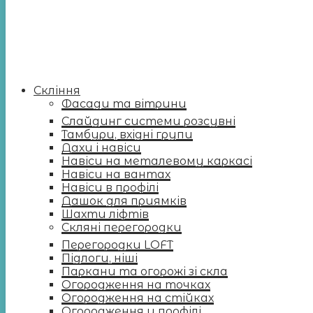
Скління
Фасади та вітрини
Слайдинг системи розсувні
Тамбури, вхідні групи
Дахи і навіси
Навіси на металевому каркасі
Навіси на вантах
Навіси в профілі
Дашок для приямків
Шахти ліфтів
Скляні перегородки
Перегородки LOFT
Підлоги, ніші
Паркани та огорожі зі скла
Огородження на точках
Огородження на стійках
Огородження у профілі