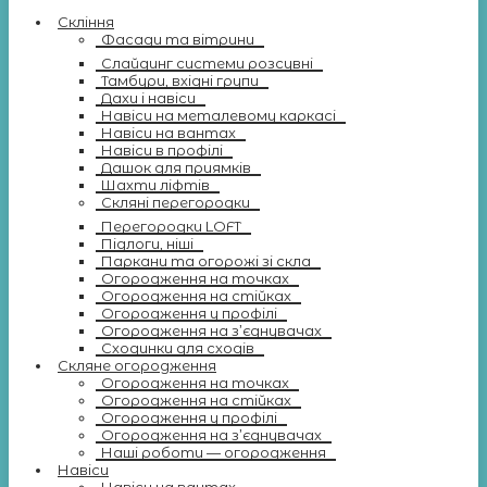
Скління
Фасади та вітрини
Слайдинг системи розсувні
Тамбури, вхідні групи
Дахи і навіси
Навіси на металевому каркасі
Навіси на вантах
Навіси в профілі
Дашок для приямків
Шахти ліфтів
Скляні перегородки
Перегородки LOFT
Підлоги, ніші
Паркани та огорожі зі скла
Огородження на точках
Огородження на стійках
Огородження у профілі
Огородження на з’єднувачах
Сходинки для сходів
Скляне огородження
Огородження на точках
Огородження на стійках
Огородження у профілі
Огородження на з’єднувачах
Наші роботи — огородження
Навіси