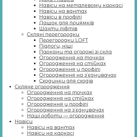
Навіси на металевому каркасі
Навіси на вантах
Навіси в профілі
Дашок для приямків
Шахти ліфтів
Скляні перегородки
Перегородки LOFT
Підлоги, ніші
Паркани та огорожі зі скла
Огородження на точках
Огородження на стійках
Огородження у профілі
Огородження на з’єднувачах
Сходинки для сходів
Скляне огородження
Огородження на точках
Огородження на стійках
Огородження у профілі
Огородження на з’єднувачах
Наші роботи — огородження
Навіси
Навіси на вантах
Навіси на каркасі