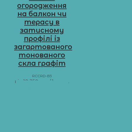
огородження
на балкон чи
терасу в
затисному
профілі із
загартованого
тонованого
скла графіт
RCCRD-B3
від
10 350
грн
/ 1 м пог.
Додати в кошик