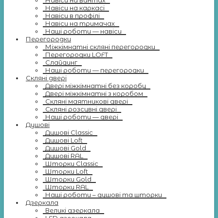
Навіси на вантах
Навіси на каркасі
Навіси в профілі
Навіси на тримачах
Наші роботи — навіси
Перегородки
Міжкімнатні скляні перегородки
Перегородки LOFT
Слайдинг
Наші роботи — перегородки
Скляні двері
Двері міжкімнатні без коробу
Двері міжкімнатні з коробом
Скляні маятникові двері
Скляні розсувні двері
Наші роботи — двері
Душові
Душові Classic
Душові Loft
Душові Gold
Душові RAL
Шторки Classic
Шторки Loft
Шторки Gold
Шторки RAL
Наші роботи – душові та шторки
Дзеркала
Великі дзеркала