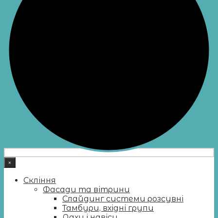
×
Скління
Фасади та вітрини
Слайдинг системи розсувні
Тамбури, вхідні групи
Дахи і навіси