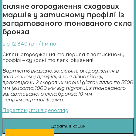
скляне огородження сходових
маршів у затисному профілі із
загартованого тонованого скла
бронза
від
12 840
грн
/ 1 м пог.
Скляні огородження та перила в затискному
профілі – сучасні та легкі рішення!
Вартість вказана за скляне огородження в
затискному профілі, як на візуалізації,
враховуючи 2 сходових марші діагоналлю по 3500
мм (висота 1000 мм від підлоги), з тонованого
загартованого скла бронза 10 мм
непрямокутної форми.
Переглянути відеоогляд
Додати в кошик