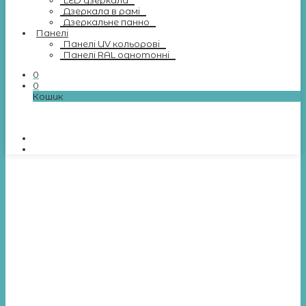
LED дзеркала
Дзеркала в рамі
Дзеркальне панно
Панелі
Панелі UV кольорові
Панелі RAL однотонні
0
0
Кошик