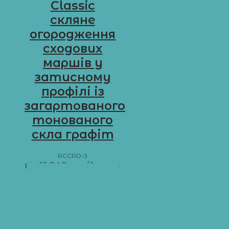
Classic
скляне
огородження
сходових
маршів у
затисному
профілі із
загартованого
тонованого
скла графіт
RCCRD-3
від
12 840
грн
/ 1 м пог.
Додати в кошик