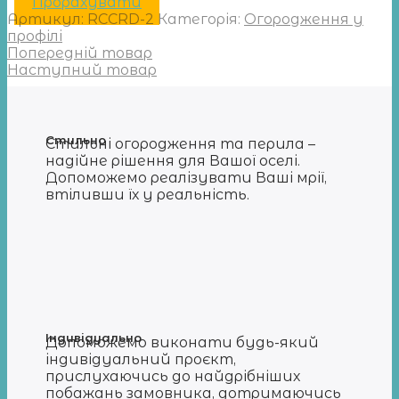
Прорахувати
Артикул:
RCCRD-2
Категорія:
Огородження у
профілі
Попередній товар
Наступний товар
Стильно
Стильні огородження та перила –
надійне рішення для Вашої оселі.
Допоможемо реалізувати Ваші мрії,
втіливши їх у реальність.
Індивідуально
Допоможемо виконати будь-який
індивідуальний проєкт,
прислухаючись до найдрібніших
побажань замовника, дотримаючись