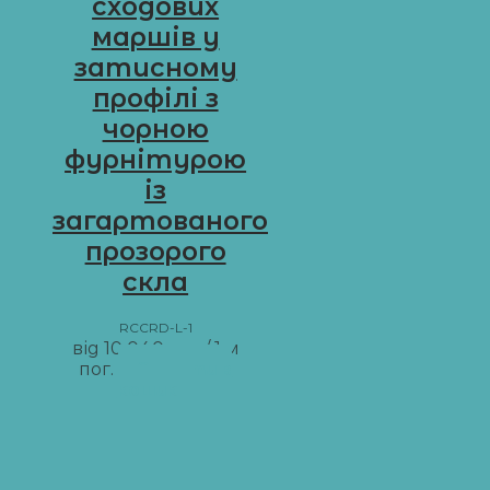
сходових
маршів у
затисному
профілі з
чорною
фурнітурою
із
загартованого
прозорого
скла
RCCRD-L-1
від
10 040
грн
/ 1 м
пог.
Додати в
кошик