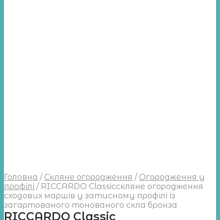
Головна
/
Скляне огородження
/
Огородження у
профілі
/
RICCARDO Classicскляне огородження
сходових маршів у затисному профілі із
загартованого тонованого скла бронза
RICCARDO Classic