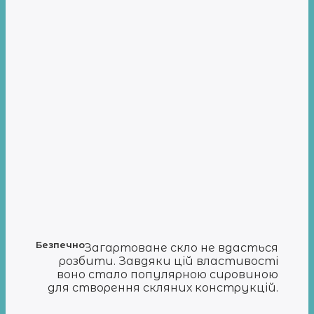
Безпечно
Загартоване скло не вдасться
розбити. Завдяки цій властивості
воно стало популярною сировиною
для створення скляних конструкцій.