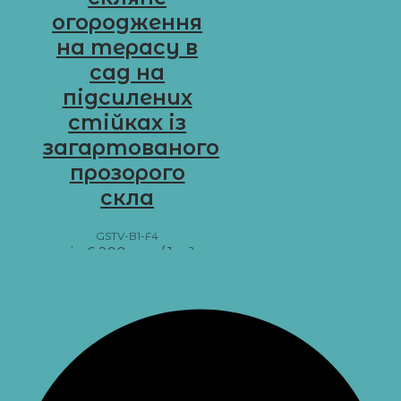
огородження
на терасу в
сад на
підсилених
стійках із
загартованого
прозорого
скла
GSTV-B1-F4
від
6 290
грн
/ 1 м²
Додати в кошик