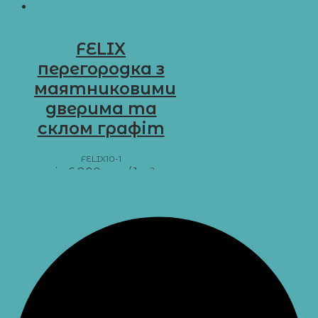
FELIX
перегородка з
маятниковими
дверима та
склом графіт
FELIX10-1
від
6 800
грн
/ 1 м²
Додати в кошик