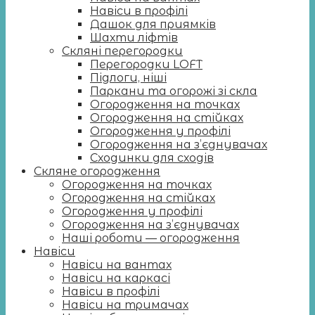
Навіси в профілі
Дашок для приямків
Шахти ліфтів
Скляні перегородки
Перегородки LOFT
Підлоги, ніші
Паркани та огорожі зі скла
Огородження на точках
Огородження на стійках
Огородження у профілі
Огородження на з’єднувачах
Сходинки для сходів
Скляне огородження
Огородження на точках
Огородження на стійках
Огородження у профілі
Огородження на з’єднувачах
Наші роботи — огородження
Навіси
Навіси на вантах
Навіси на каркасі
Навіси в профілі
Навіси на тримачах