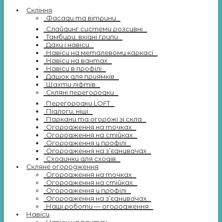
Скління
Фасади та вітрини
Слайдинг системи розсувні
Тамбури, вхідні групи
Дахи і навіси
Навіси на металевому каркасі
Навіси на вантах
Навіси в профілі
Дашок для приямків
Шахти ліфтів
Скляні перегородки
Перегородки LOFT
Підлоги, ніші
Паркани та огорожі зі скла
Огородження на точках
Огородження на стійках
Огородження у профілі
Огородження на з’єднувачах
Сходинки для сходів
Скляне огородження
Огородження на точках
Огородження на стійках
Огородження у профілі
Огородження на з’єднувачах
Наші роботи — огородження
Навіси