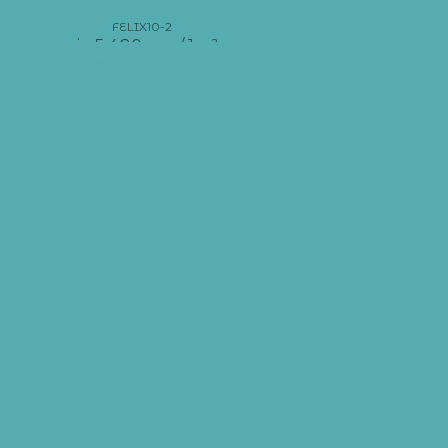
FELIX10-2
від
5 480
грн
/ 1 м²
Додати в кошик