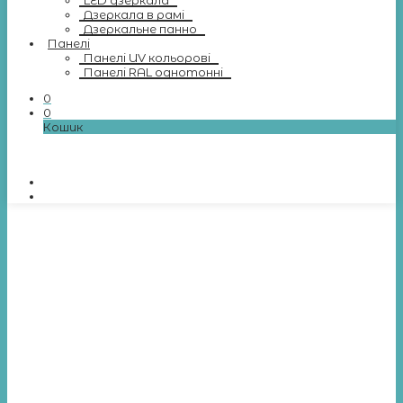
LED дзеркала
Дзеркала в рамі
Дзеркальне панно
Панелі
Панелі UV кольорові
Панелі RAL однотонні
0
0
Кошик