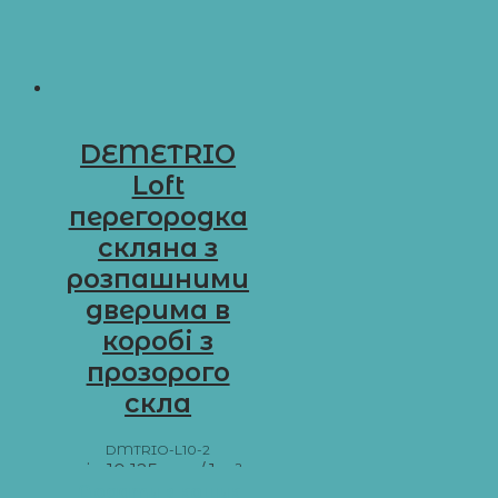
DEMETRIO
Loft
перегородка
скляна з
розпашними
дверима в
коробі з
прозорого
скла
DMTRIO-L10-2
від
10 125
грн
/ 1 м²
Додати в кошик