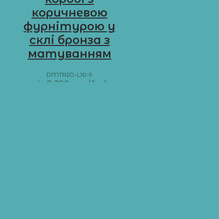
коричневою
фурнітурою у
склі бронза з
матуванням
DMTRIO-L10-9
від
8 390
грн
/ 1 м²
Додати в кошик