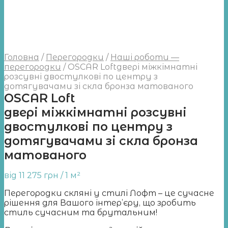
Головна
/
Перегородки
/
Наші роботи —
перегородки
/
OSCAR Loftдвері міжкімнатні
розсувні двостулкові по центру з
дотягувачами зі скла бронза матованого
OSCAR Loft
двері міжкімнатні розсувні
двостулкові по центру з
дотягувачами зі скла бронза
матованого
від
11 275
грн
/ 1 м²
Перегородки скляні у стилі Лофт – це сучасне
рішення для Вашого інтер’єру, що зробить
стиль сучаcним та брутальним!