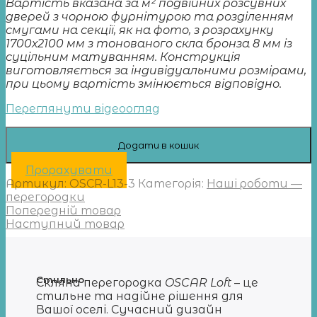
Вартість вказана за м² подвійних розсувних
дверей з чорною фурнітурою та розділенням
смугами на секції, як на фото, з розрахунку
1700х2100 мм з тонованого скла бронза 8 мм із
суцільним матуванням. Конструкція
виготовляється за індивідуальними розмірами,
при цьому вартість змінюється відповідно.
Переглянути відеоогляд
Додати в кошик
Прорахувати
Артикул:
OSCR-L13-3
Категорія:
Наші роботи —
перегородки
Попередній товар
Наступний товар
Стильно
Cкляна перегородка
OSCAR Loft
– це
стильне та надійне рішення для
Вашої оселі. Сучасний дизайн