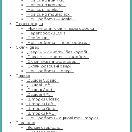
Навіси на вантах
Навіси на каркасі
Навіси в профілі
Навіси на тримачах
Наші роботи — навіси
Перегородки
Міжкімнатні скляні перегородки
Перегородки LOFT
Слайдинг
Наші роботи — перегородки
Скляні двері
Двері міжкімнатні без коробу
Двері міжкімнатні з коробом
Скляні маятникові двері
Скляні розсувні двері
Наші роботи — двері
Душові
Душові Classic
Душові Loft
Душові Gold
Душові RAL
Шторки Classic
Шторки Loft
Шторки Gold
Шторки RAL
Наші роботи – душові та шторки
Дзеркала
Великі дзеркала