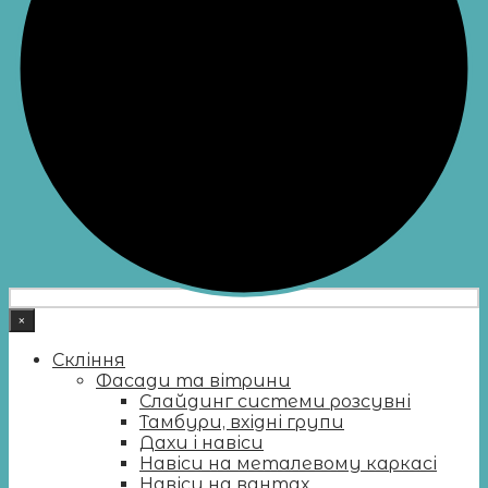
×
Скління
Фасади та вітрини
Слайдинг системи розсувні
Тамбури, вхідні групи
Дахи і навіси
Навіси на металевому каркасі
Навіси на вантах