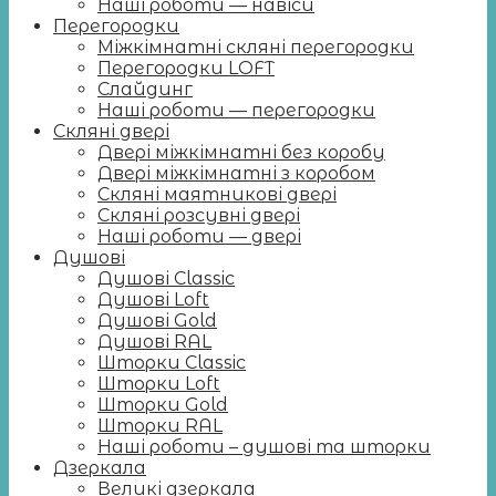
Наші роботи — навіси
Перегородки
Міжкімнатні скляні перегородки
Перегородки LOFT
Слайдинг
Наші роботи — перегородки
Скляні двері
Двері міжкімнатні без коробу
Двері міжкімнатні з коробом
Скляні маятникові двері
Скляні розсувні двері
Наші роботи — двері
Душові
Душові Classic
Душові Loft
Душові Gold
Душові RAL
Шторки Classic
Шторки Loft
Шторки Gold
Шторки RAL
Наші роботи – душові та шторки
Дзеркала
Великі дзеркала