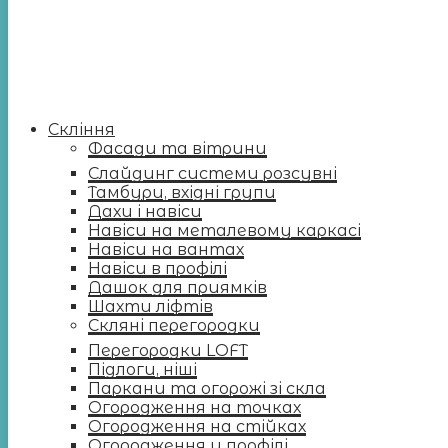
Скління
Фасади та вітрини
Слайдинг системи розсувні
Тамбури, вхідні групи
Дахи і навіси
Навіси на металевому каркасі
Навіси на вантах
Навіси в профілі
Дашок для приямків
Шахти ліфтів
Скляні перегородки
Перегородки LOFT
Підлоги, ніші
Паркани та огорожі зі скла
Огородження на точках
Огородження на стійках
Огородження у профілі