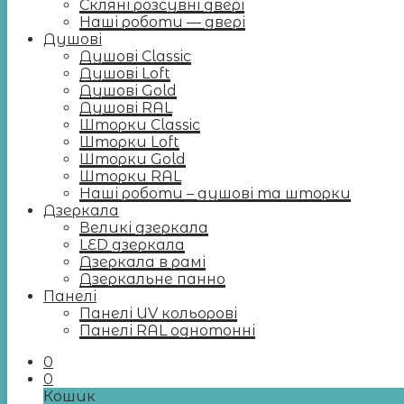
Скляні розсувні двері
Наші роботи — двері
Душові
Душові Classic
Душові Loft
Душові Gold
Душові RAL
Шторки Classic
Шторки Loft
Шторки Gold
Шторки RAL
Наші роботи – душові та шторки
Дзеркала
Великі дзеркала
LED дзеркала
Дзеркала в рамі
Дзеркальне панно
Панелі
Панелі UV кольорові
Панелі RAL однотонні
0
0
Кошик