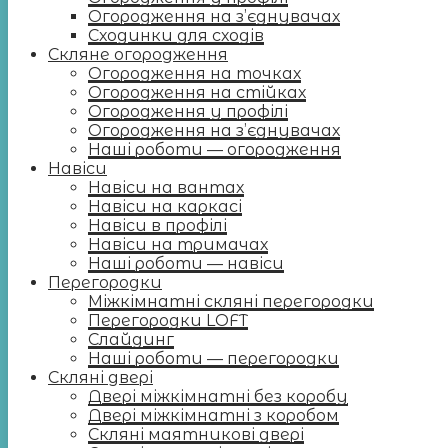
Огородження на з’єднувачах
Сходинки для сходів
Скляне огородження
Огородження на точках
Огородження на стійках
Огородження у профілі
Огородження на з’єднувачах
Наші роботи — огородження
Навіси
Навіси на вантах
Навіси на каркасі
Навіси в профілі
Навіси на тримачах
Наші роботи — навіси
Перегородки
Міжкімнатні скляні перегородки
Перегородки LOFT
Слайдинг
Наші роботи — перегородки
Скляні двері
Двері міжкімнатні без коробу
Двері міжкімнатні з коробом
Скляні маятникові двері