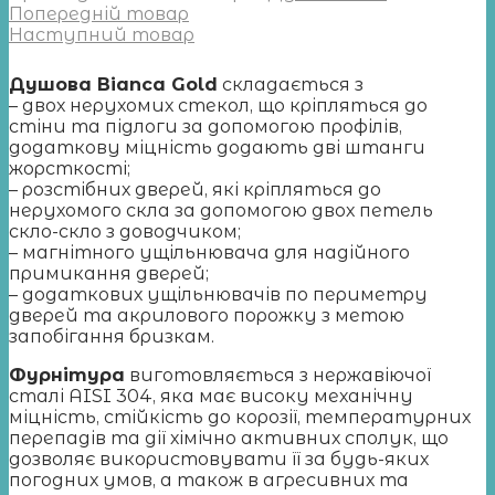
Попередній товар
Наступний товар
Душова Bianca Gold
складається з
– двох нерухомих стекол, що кріпляться до
стіни та підлоги за допомогою профілів,
додаткову міцність додають дві штанги
жорсткості;
– розстібних дверей, які кріпляться до
нерухомого скла за допомогою двох петель
скло-скло з доводчиком;
– магнітного ущільнювача для надійного
примикання дверей;
– додаткових ущільнювачів по периметру
дверей та акрилового порожку з метою
запобігання бризкам.
Фурнітура
виготовляється з нержавіючої
сталі AISI 304, яка має високу механічну
міцність, стійкість до корозії, температурних
перепадів та дії хімічно активних сполук, що
дозволяє використовувати її за будь-яких
погодних умов, а також в агресивних та