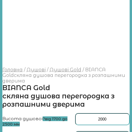
Головна
/
Душові
/
Душові Gold
/
BIANCA
Goldcкляна душова перегородка з розпашними
дверима
BIANCA Gold
cкляна душова перегородка з
розпашними дверима
Висота душової
?
від 1700 до
2500 мм