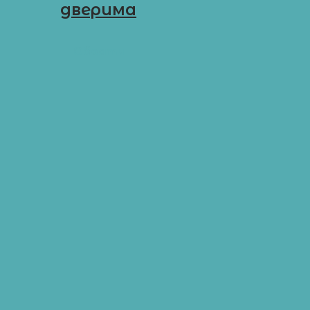
дверима
D-G19
Обрати