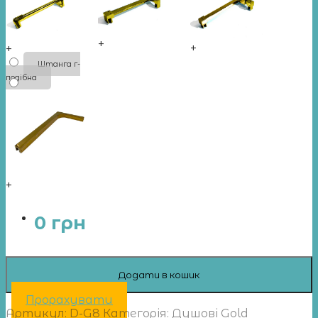
+
+
+
Штанга г-
подібна
+
0
грн
Додати в кошик
Прорахувати
Артикул:
D-G8
Категорія:
Душові Gold