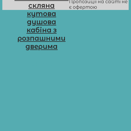
Пропозиції на сайті не
скляна
є офертою
кутова
душова
кабіна з
розпашними
дверима
D-G14
Обрати