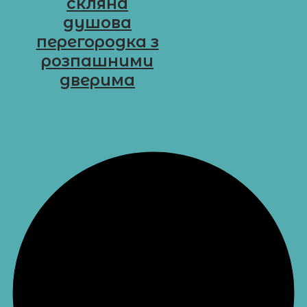
cкляна
душова
перегородка з
розпашними
дверима
D-G7
Обрати