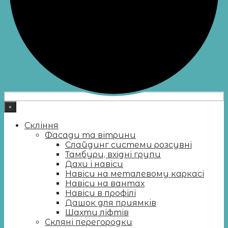
×
Скління
Фасади та вітрини
Слайдинг системи розсувні
Тамбури, вхідні групи
Дахи і навіси
Навіси на металевому каркасі
Навіси на вантах
Навіси в профілі
Дашок для приямків
Шахти ліфтів
Скляні перегородки