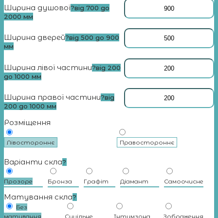
Ширина душової
?
від 700 до
2000 мм
Ширина дверей
?
від 500 до 900
мм
Ширина лівої частини
?
від 200
до 1000 мм
Ширина правої частини
?
від
200 до 1000 мм
Розміщення
Лівостороннє
Правостороннє
Варіанти скла
?
Прозоре
Бронза
Графіт
Діамант
Самоочисне
Матування скла
?
Без
матування
Суцільне
Iнтимзона
Зображення