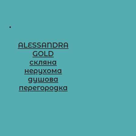
ALESSANDRA
GOLD
cкляна
нерухома
душова
перегородка
D-G4
Обрати