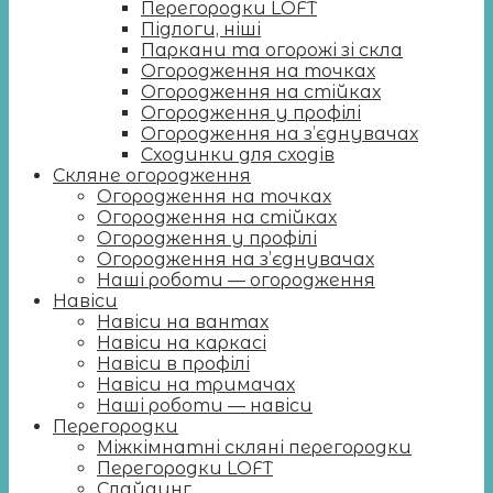
Перегородки LOFT
Підлоги, ніші
Паркани та огорожі зі скла
Огородження на точках
Огородження на стійках
Огородження у профілі
Огородження на з’єднувачах
Сходинки для сходів
Скляне огородження
Огородження на точках
Огородження на стійках
Огородження у профілі
Огородження на з’єднувачах
Наші роботи — огородження
Навіси
Навіси на вантах
Навіси на каркасі
Навіси в профілі
Навіси на тримачах
Наші роботи — навіси
Перегородки
Міжкімнатні скляні перегородки
Перегородки LOFT
Слайдинг