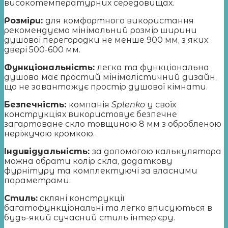
високотемпературних середовищах.
Розміри:
для комфортного використання
рекомендуємо мінімальний розмір ширини
душової перегородки не менше 900 мм, з яких
двері 500-600 мм.
Функціональність:
легка та функціональна
душова має простий мінімалістичний дизайн,
що не завантажує простір душової кімнати.
Безпечність:
компанія
Splenko
у своїх
конструкціях використовує безпечне
загартоване скло товщиною 8 мм з обробленою
неріжучою кромкою.
Індивідуальність:
за допомогою калькулятора
можна обрати колір скла, додаткову
фурнітуру та комплектуючі за власними
параметрами.
Стиль:
скляні конструкції
багатофункціональні та легко вписуються в
будь-який сучасний стиль інтер’єру.