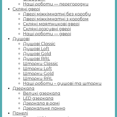
Наші роботи — перегородки
Скляні двері
Двері міжкімнатні без коробу
Двері міжкімнатні з коробом
Скляні маятникові двері
Скляні розсувні двері
Наші роботи — двері
Душові
Душові Classic
Душові Loft
Душові Gold
Душові RAL
Шторки Classic
Шторки Loft
Шторки Gold
Шторки RAL
Наші роботи – душові та шторки
Дзеркала
Великі дзеркала
LED дзеркала
Дзеркала в рамі
Дзеркальне панно
Панелі