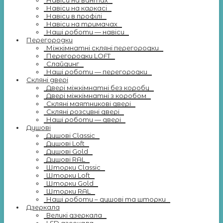
Навіси на вантах
Навіси на каркасі
Навіси в профілі
Навіси на тримачах
Наші роботи — навіси
Перегородки
Міжкімнатні скляні перегородки
Перегородки LOFT
Слайдинг
Наші роботи — перегородки
Скляні двері
Двері міжкімнатні без коробу
Двері міжкімнатні з коробом
Скляні маятникові двері
Скляні розсувні двері
Наші роботи — двері
Душові
Душові Classic
Душові Loft
Душові Gold
Душові RAL
Шторки Classic
Шторки Loft
Шторки Gold
Шторки RAL
Наші роботи – душові та шторки
Дзеркала
Великі дзеркала