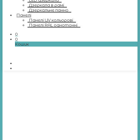
LED дзеркала
Дзеркала в рамі
Дзеркальне панно
Панелі
Панелі UV кольорові
Панелі RAL однотонні
0
0
Кошик