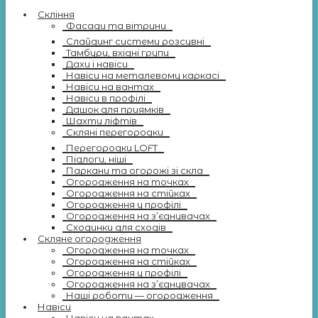
Скління
Фасади та вітрини
Слайдинг системи розсувні
Тамбури, вхідні групи
Дахи і навіси
Навіси на металевому каркасі
Навіси на вантах
Навіси в профілі
Дашок для приямків
Шахти ліфтів
Скляні перегородки
Перегородки LOFT
Підлоги, ніші
Паркани та огорожі зі скла
Огородження на точках
Огородження на стійках
Огородження у профілі
Огородження на з’єднувачах
Сходинки для сходів
Скляне огородження
Огородження на точках
Огородження на стійках
Огородження у профілі
Огородження на з’єднувачах
Наші роботи — огородження
Навіси