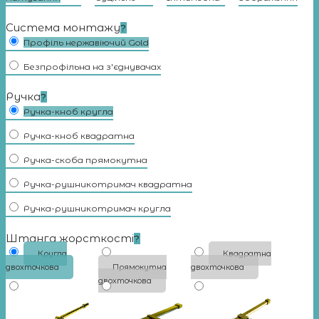
Система монтажу
?
Профіль нержавіючий Gold
Безпрофільна на з'єднувачах
Ручка
?
Ручка-кноб кругла
Ручка-кноб квадратна
Ручка-скоба прямокутна
Ручка-рушникотримач квадратна
Ручка-рушникотримач кругла
Штанга жорсткості
?
Кругла
Квадратна
двохточкова
Прямокутна
двохточкова
двохточкова