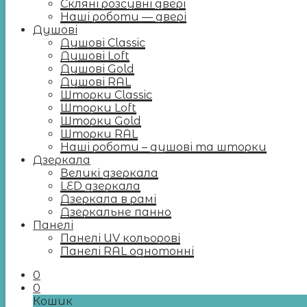
Скляні розсувні двері
Наші роботи — двері
Душові
Душові Classic
Душові Loft
Душові Gold
Душові RAL
Шторки Classic
Шторки Loft
Шторки Gold
Шторки RAL
Наші роботи – душові та шторки
Дзеркала
Великі дзеркала
LED дзеркала
Дзеркала в рамі
Дзеркальне панно
Панелі
Панелі UV кольорові
Панелі RAL однотонні
0
0
Кошик