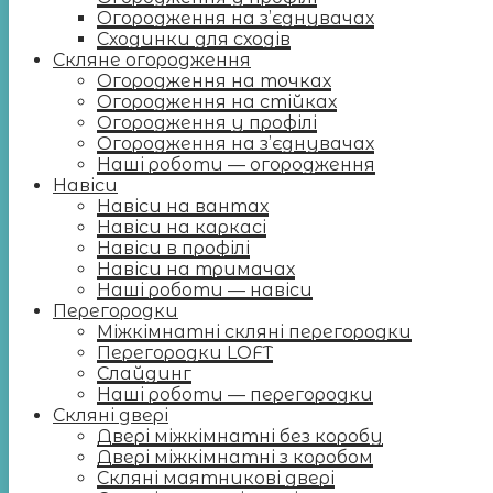
Огородження на з’єднувачах
Сходинки для сходів
Скляне огородження
Огородження на точках
Огородження на стійках
Огородження у профілі
Огородження на з’єднувачах
Наші роботи — огородження
Навіси
Навіси на вантах
Навіси на каркасі
Навіси в профілі
Навіси на тримачах
Наші роботи — навіси
Перегородки
Міжкімнатні скляні перегородки
Перегородки LOFT
Слайдинг
Наші роботи — перегородки
Скляні двері
Двері міжкімнатні без коробу
Двері міжкімнатні з коробом
Скляні маятникові двері