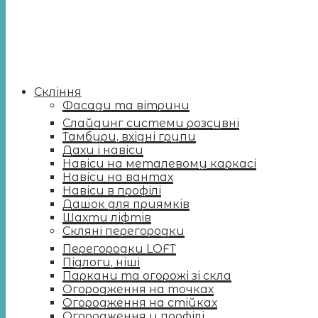
Скління
Фасади та вітрини
Слайдинг системи розсувні
Тамбури, вхідні групи
Дахи і навіси
Навіси на металевому каркасі
Навіси на вантах
Навіси в профілі
Дашок для приямків
Шахти ліфтів
Скляні перегородки
Перегородки LOFT
Підлоги, ніші
Паркани та огорожі зі скла
Огородження на точках
Огородження на стійках
Огородження у профілі