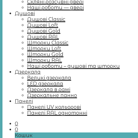
Скляні розсувні двері
Наші роботи — двері
Душові
Душові Classic
Душові Loft
Душові Gold
Душові RAL
Шторки Classic
Шторки Loft
Шторки Gold
Шторки RAL
Наші роботи – душові та шторки
Дзеркала
Великі дзеркала
LED дзеркала
Дзеркала в рамі
Дзеркальне панно
Панелі
Панелі UV кольорові
Панелі RAL однотонні
0
0
Кошик