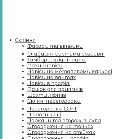
Скління
Фасади та вітрини
Слайдинг системи розсувні
Тамбури, вхідні групи
Дахи і навіси
Навіси на металевому каркасі
Навіси на вантах
Навіси в профілі
Дашок для приямків
Шахти ліфтів
Скляні перегородки
Перегородки LOFT
Підлоги, ніші
Паркани та огорожі зі скла
Огородження на точках
Огородження на стійках
Огородження у профілі