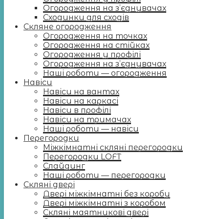
Огородження на з’єднувачах
Сходинки для сходів
Скляне огородження
Огородження на точках
Огородження на стійках
Огородження у профілі
Огородження на з’єднувачах
Наші роботи — огородження
Навіси
Навіси на вантах
Навіси на каркасі
Навіси в профілі
Навіси на тримачах
Наші роботи — навіси
Перегородки
Міжкімнатні скляні перегородки
Перегородки LOFT
Слайдинг
Наші роботи — перегородки
Скляні двері
Двері міжкімнатні без коробу
Двері міжкімнатні з коробом
Скляні маятникові двері