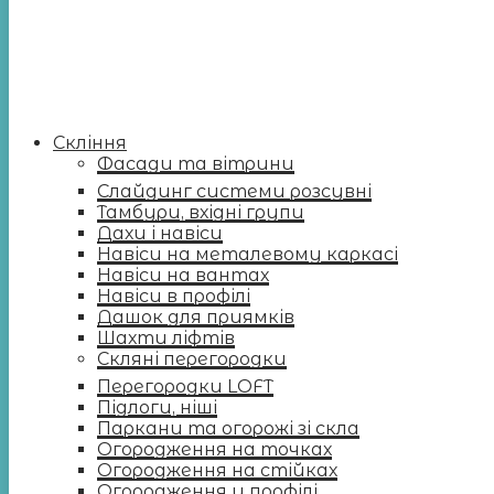
Скління
Фасади та вітрини
Слайдинг системи розсувні
Тамбури, вхідні групи
Дахи і навіси
Навіси на металевому каркасі
Навіси на вантах
Навіси в профілі
Дашок для приямків
Шахти ліфтів
Скляні перегородки
Перегородки LOFT
Підлоги, ніші
Паркани та огорожі зі скла
Огородження на точках
Огородження на стійках
Огородження у профілі