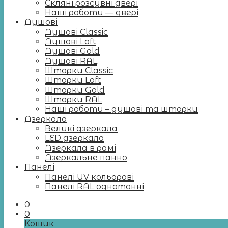
Скляні розсувні двері
Наші роботи — двері
Душові
Душові Classic
Душові Loft
Душові Gold
Душові RAL
Шторки Classic
Шторки Loft
Шторки Gold
Шторки RAL
Наші роботи – душові та шторки
Дзеркала
Великі дзеркала
LED дзеркала
Дзеркала в рамі
Дзеркальне панно
Панелі
Панелі UV кольорові
Панелі RAL однотонні
0
0
Кошик