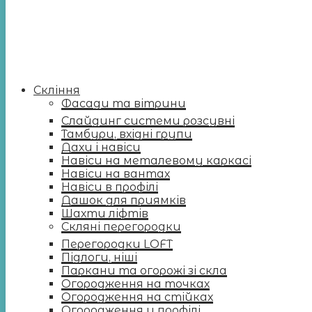
Скління
Фасади та вітрини
Слайдинг системи розсувні
Тамбури, вхідні групи
Дахи і навіси
Навіси на металевому каркасі
Навіси на вантах
Навіси в профілі
Дашок для приямків
Шахти ліфтів
Скляні перегородки
Перегородки LOFT
Підлоги, ніші
Паркани та огорожі зі скла
Огородження на точках
Огородження на стійках
Огородження у профілі