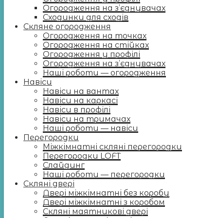
Огородження на з’єднувачах
Сходинки для сходів
Скляне огородження
Огородження на точках
Огородження на стійках
Огородження у профілі
Огородження на з’єднувачах
Наші роботи — огородження
Навіси
Навіси на вантах
Навіси на каркасі
Навіси в профілі
Навіси на тримачах
Наші роботи — навіси
Перегородки
Міжкімнатні скляні перегородки
Перегородки LOFT
Слайдинг
Наші роботи — перегородки
Скляні двері
Двері міжкімнатні без коробу
Двері міжкімнатні з коробом
Скляні маятникові двері