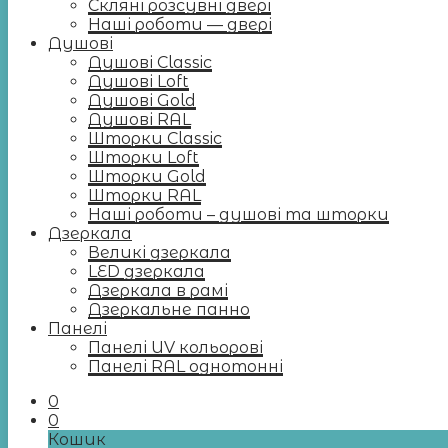
Скляні розсувні двері
Наші роботи — двері
Душові
Душові Classic
Душові Loft
Душові Gold
Душові RAL
Шторки Classic
Шторки Loft
Шторки Gold
Шторки RAL
Наші роботи – душові та шторки
Дзеркала
Великі дзеркала
LED дзеркала
Дзеркала в рамі
Дзеркальне панно
Панелі
Панелі UV кольорові
Панелі RAL однотонні
0
0
Кошик