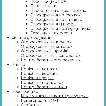
Перегородки LOFT
Підлоги, ніші
Паркани та огорожі зі скла
Огородження на точках
Огородження на стійках
Огородження у профілі
Огородження на з’єднувачах
Сходинки для сходів
Скляне огородження
Огородження на точках
Огородження на стійках
Огородження у профілі
Огородження на з’єднувачах
Наші роботи — огородження
Навіси
Навіси на вантах
Навіси на каркасі
Навіси в профілі
Навіси на тримачах
Наші роботи — навіси
Перегородки
Міжкімнатні скляні перегородки
Перегородки LOFT
Слайдинг