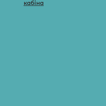
кабіна
D-G10
Обрати