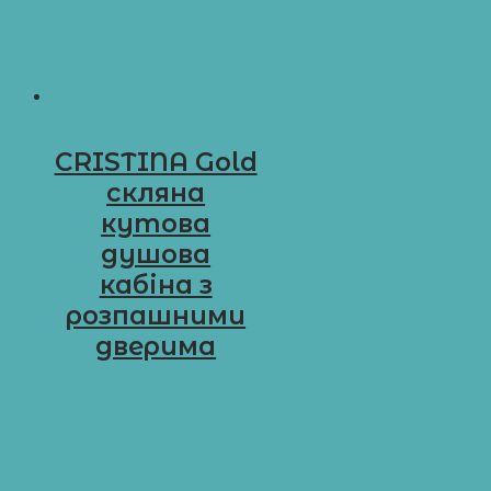
CRISTINA Gold
скляна
кутова
душова
кабіна з
розпашними
дверима
D-G14
Обрати