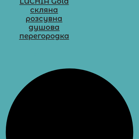
LUCHIA Gold
cкляна
розсувна
душова
перегородка
D-G24
Обрати