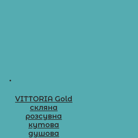
VITTORIA Gold
cкляна
розсувна
кутова
душова