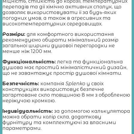
міцність, стійкість до корозії, температурних
перепадів та дії хімічно активних сполук, що
дозволяє використовувати її за будь-яких
погодних умов, а також в агресивних та
високотемпературних середовищах.
Розміри:
для комфортного використання
рекомендуємо обирати мінімальний розмір
загальної ширини душової перегородки не
менше ніж 1200 мм.
Функціональність:
легка та функціональна
душова має простий мінімалістичний дизайн,
що не завантажує простір душової кімнати.
Безпечність:
компанія
Splenko
у своїх
конструкціях використовує безпечне
загартоване скло товщиною 8 мм з обробленою
неріжучою кромкою.
Індивідуальність:
за допомогою калькулятора
можна обрати колір скла, додаткову
фурнітуру та комплектуючі за власними
параметрами.