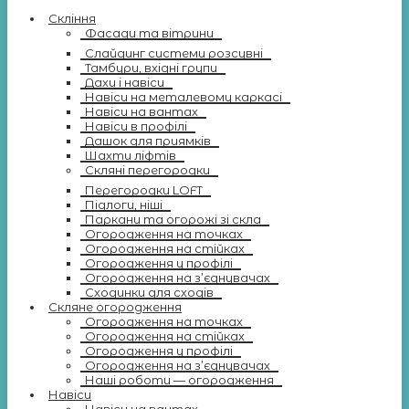
Скління
Фасади та вітрини
Слайдинг системи розсувні
Тамбури, вхідні групи
Дахи і навіси
Навіси на металевому каркасі
Навіси на вантах
Навіси в профілі
Дашок для приямків
Шахти ліфтів
Скляні перегородки
Перегородки LOFT
Підлоги, ніші
Паркани та огорожі зі скла
Огородження на точках
Огородження на стійках
Огородження у профілі
Огородження на з’єднувачах
Сходинки для сходів
Скляне огородження
Огородження на точках
Огородження на стійках
Огородження у профілі
Огородження на з’єднувачах
Наші роботи — огородження
Навіси