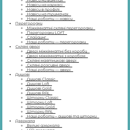
Навіси на вантах
Навіси на каркасі
Навіси в профілі
Навіси на тримачах
Наші роботи — навіси
Перегородки
Міжкімнатні скляні перегородки
Перегородки LOFT
Слайдинг
Наші роботи — перегородки
Скляні двері
Двері міжкімнатні без коробу
Двері міжкімнатні з коробом
Скляні маятникові двері
Скляні розсувні двері
Наші роботи — двері
Душові
Душові Classic
Душові Loft
Душові Gold
Душові RAL
Шторки Classic
Шторки Loft
Шторки Gold
Шторки RAL
Наші роботи – душові та шторки
Дзеркала
Великі дзеркала