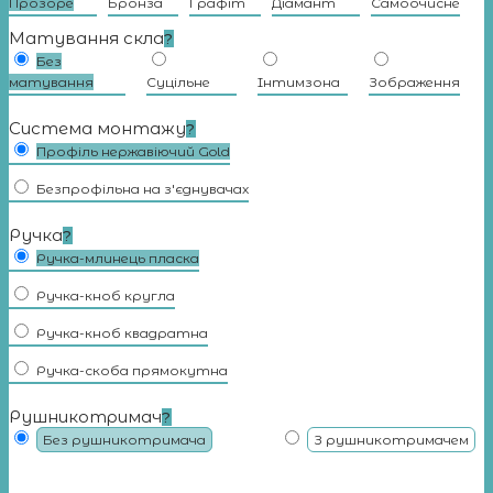
Прозоре
Бронза
Графіт
Діамант
Самоочисне
Матування скла
?
Без
матування
Суцільне
Iнтимзона
Зображення
Система монтажу
?
Профіль нержавіючий Gold
Безпрофільна на з'єднувачах
Ручка
?
Ручка-млинець пласка
Ручка-кноб кругла
Ручка-кноб квадратна
Ручка-скоба прямокутна
Рушникотримач
?
Без рушникотримача
З рушникотримачем