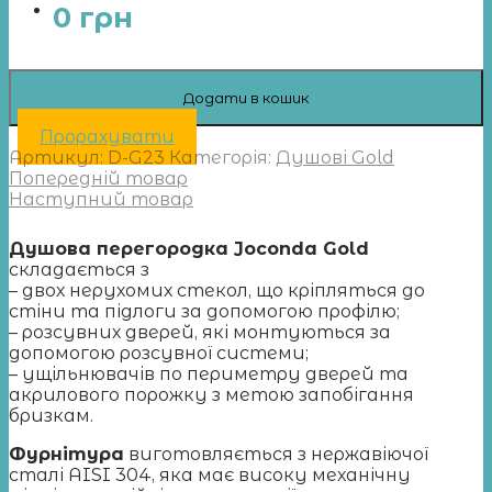
0
грн
Додати в кошик
Прорахувати
Артикул:
D-G23
Категорія:
Душові Gold
Попередній товар
Наступний товар
Душова перегородка Joconda Gold
складається з
– двох нерухомих стекол, що кріпляться до
стіни та підлоги за допомогою профілю;
– розсувних дверей, які монтуються за
допомогою розсувної системи;
– ущільнювачів по периметру дверей та
акрилового порожку з метою запобігання
бризкам.
Фурнітура
виготовляється з нержавіючої
сталі AISI 304, яка має високу механічну