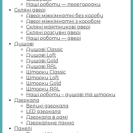
Наші роботи — перегородки
Скляні двері
Двері міжкімнатні без коробу
Двері міжкімнатні з коробом
Скляні маятникові двері
Скляні розсувні двері
Наші роботи — двері
Душові
Душові Classic
Душові Loft
Душові Gold
Душові RAL
Шторки Classic
Шторки Loft
Шторки Gold
Шторки RAL
Наші роботи – душові та шторки
Дзеркала
Великі дзеркала
LED дзеркала
Дзеркала в рамі
Дзеркальне панно
Панелі