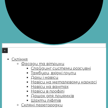
×
Скління
Фасади та вітрини
Слайдинг системи розсувні
Тамбури, вхідні групи
Дахи і навіси
Навіси на металевому каркасі
Навіси на вантах
Навіси в профілі
Дашок для приямків
Шахти ліфтів
Скляні перегородки