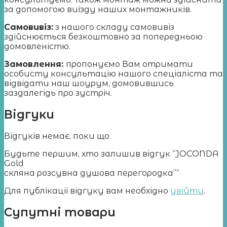
за допомогою виїзду наших монтажників.
Самовивіз:
з нашого складу самовивіз
здійснюється безкоштовно за попередньою
домовленістю.
Замовлення:
пропонуємо Вам отримати
особисту консультацію нашого спеціаліста та
відвідати наш шоурум, домовившись
заздалегідь про зустріч.
Відгуки
Відгуків немає, поки що.
Будьте першим, хто залишив відгук “JOCONDA
Gold
cкляна розсувна душова перегородка”“
Для публікації відгуку вам необхідно
увійти
.
Супутні товари