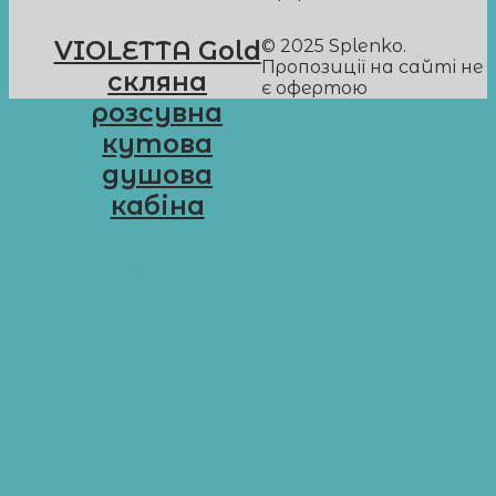
© 2025 Splenko.
VIOLETTA Gold
Пропозиції на сайті не
cкляна
є офертою
розсувна
кутова
душова
кабіна
D-G11
Обрати