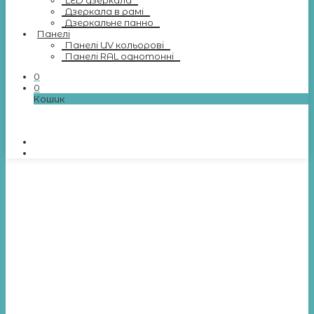
LED дзеркала
Дзеркала в рамі
Дзеркальне панно
Панелі
Панелі UV кольорові
Панелі RAL однотонні
0
0
Кошик