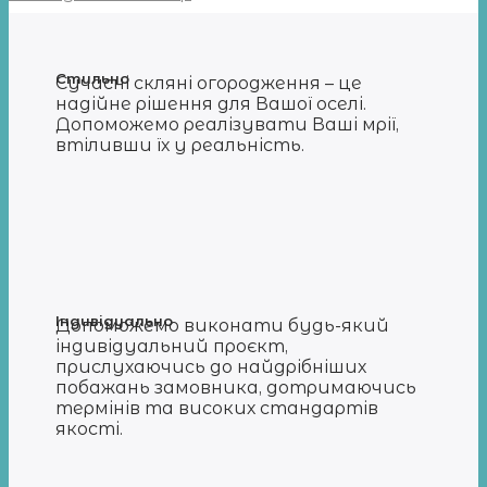
Стильно
Сучасні скляні огородження – це
надійне рішення для Вашої оселі.
Допоможемо реалізувати Ваші мрії,
втіливши їх у реальність.
Індивідуально
Допоможемо виконати будь-який
індивідуальний проєкт,
прислухаючись до найдрібніших
побажань замовника, дотримаючись
термінів та високих стандартів
якості.