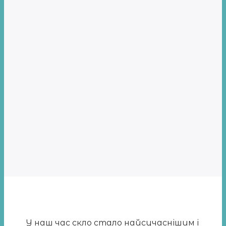
У наш час скло стало найсучаснішим і