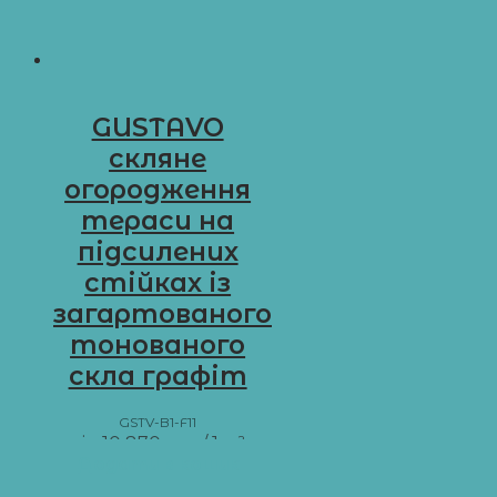
GUSTAVO
скляне
огородження
тераси на
підсилених
стійках із
загартованого
тонованого
скла графіт
GSTV-B1-F11
від
10 870
грн
/ 1 м²
Додати в кошик