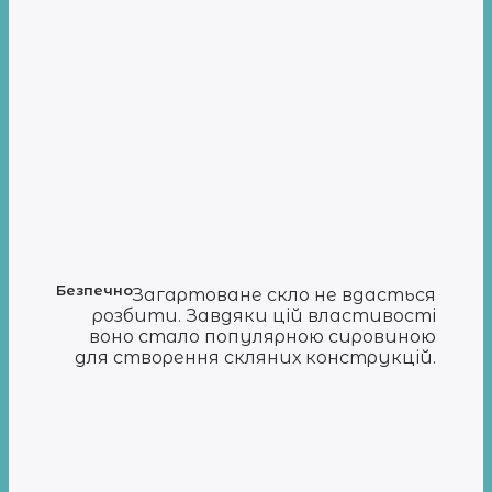
Безпечно
Загартоване скло не вдасться
розбити. Завдяки цій властивості
воно стало популярною сировиною
для створення скляних конструкцій.