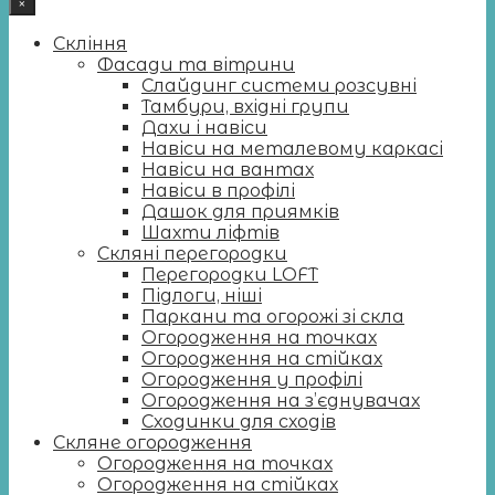
×
Скління
Фасади та вітрини
Слайдинг системи розсувні
Тамбури, вхідні групи
Дахи і навіси
Навіси на металевому каркасі
Навіси на вантах
Навіси в профілі
Дашок для приямків
Шахти ліфтів
Скляні перегородки
Перегородки LOFT
Підлоги, ніші
Паркани та огорожі зі скла
Огородження на точках
Огородження на стійках
Огородження у профілі
Огородження на з’єднувачах
Сходинки для сходів
Скляне огородження
Огородження на точках
Огородження на стійках