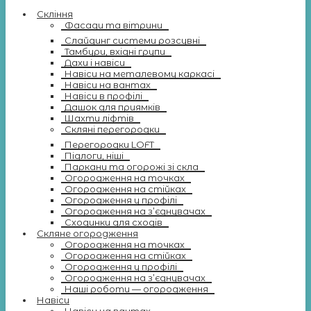
Скління
Фасади та вітрини
Слайдинг системи розсувні
Тамбури, вхідні групи
Дахи і навіси
Навіси на металевому каркасі
Навіси на вантах
Навіси в профілі
Дашок для приямків
Шахти ліфтів
Скляні перегородки
Перегородки LOFT
Підлоги, ніші
Паркани та огорожі зі скла
Огородження на точках
Огородження на стійках
Огородження у профілі
Огородження на з’єднувачах
Сходинки для сходів
Скляне огородження
Огородження на точках
Огородження на стійках
Огородження у профілі
Огородження на з’єднувачах
Наші роботи — огородження
Навіси