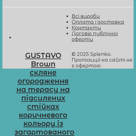
Всі вироби
Оплата і доставка
Контакти
Договір публічної
оферти
© 2025 Splenko.
GUSTAVO
Пропозиції на сайті не
Brown
є офертою
скляне
огородження
на терасу на
підсилених
стійках
коричневого
кольору із
загартованого