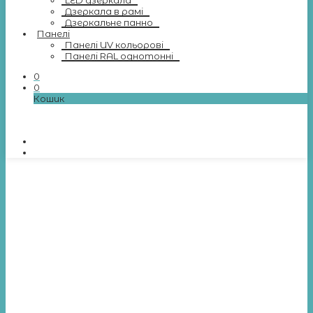
LED дзеркала
Дзеркала в рамі
Дзеркальне панно
Панелі
Панелі UV кольорові
Панелі RAL однотонні
0
0
Кошик