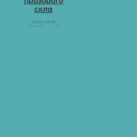
прозорого
скла
GSTV-L-B1-F1
від
5 540
грн
/ 1 м²
Додати в кошик