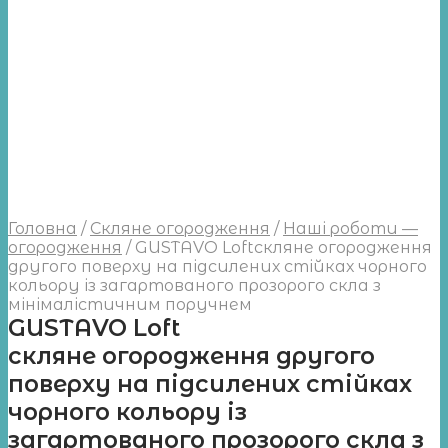
Головна
/
Скляне огородження
/
Наші роботи —
огородження
/
GUSTAVO Loftскляне огородження
другого поверху на підсилених стійках чорного
кольору із загартованого прозорого скла з
мінімалістичним поручнем
GUSTAVO Loft
скляне огородження другого
поверху на підсилених стійках
чорного кольору із
загартованого прозорого скла з