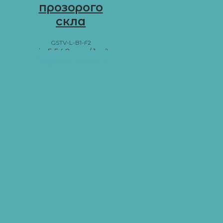
прозорого
скла
GSTV-L-B1-F2
від
5 540
грн
/ 1 м²
Додати в кошик