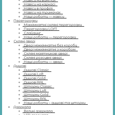
Навіси на вантах
Навіси на каркасі
Навіси в профілі
Навіси на тримачах
Наші роботи — навіси
Перегородки
Міжкімнатні скляні перегородки
Перегородки LOFT
Слайдинг
Наші роботи — перегородки
Скляні двері
Двері міжкімнатні без коробу
Двері міжкімнатні з коробом
Скляні маятникові двері
Скляні розсувні двері
Наші роботи — двері
Душові
Душові Classic
Душові Loft
Душові Gold
Душові RAL
Шторки Classic
Шторки Loft
Шторки Gold
Шторки RAL
Наші роботи – душові та шторки
Дзеркала
Великі дзеркала