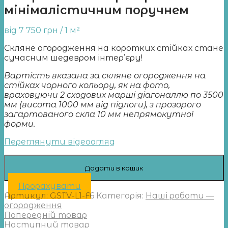
мінімалістичним поручнем
від
7 750
грн
/ 1 м²
Скляне огородження на коротких стійках стане
сучасним шедевром інтер’єру!
Вартість вказана за скляне огородження на
стійках чорного кольору,
як на фото,
враховуючи 2 сходових марші діагоналлю по 3500
мм (висота 1000 мм від підлоги), з прозорого
загартованого скла 10 мм непрямокутної
форми.
Переглянути відеоогляд
Додати в кошик
Прорахувати
Артикул:
GSTV-L1-F6
Категорія:
Наші роботи —
огородження
Попередній товар
Наступний товар