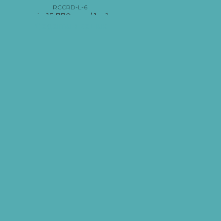
RCCRD-L-6
від
15 770
грн
/ 1 м²
Додати в кошик