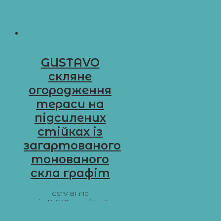
GUSTAVO
скляне
огородження
тераси на
підсилених
стійках із
загартованого
тонованого
скла графіт
GSTV-B1-F10
від
7 630
грн
/ 1 м²
Додати в кошик