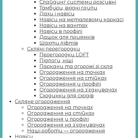
Слайдинг системи розсувні
Тамбури, вхідні групи
Дахи і навіси
Навіси на металевому каркасі
Навіси на вантах
Навіси в профілі
Дашок для приямків
Шахти ліфтів
Скляні перегородки
Перегородки LOFT
Підлоги, ніші
Паркани та огорожі зі скла
Огородження на точках
Огородження на стійках
Огородження у профілі
Огородження на з’єднувачах
Сходинки для сходів
Скляне огородження
Огородження на точках
Огородження на стійках
Огородження у профілі
Огородження на з’єднувачах
Наші роботи — огородження
Навіси