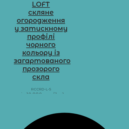
LOFT
скляне
огородження
у затискному
профілі
чорного
кольору із
загартованого
прозорого
скла
RCCRD-L-5
від
10 880
грн
/ 1 м²
Додати в кошик