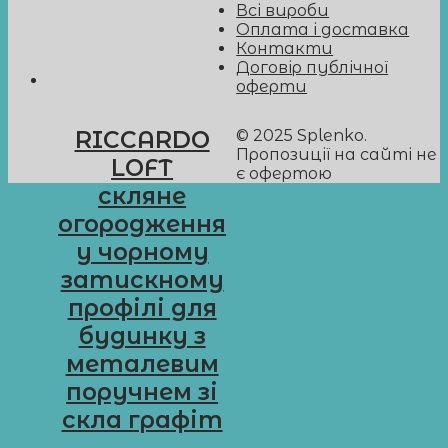
Всі вироби
Оплата і доставка
Контакти
Договір публічної
оферти
© 2025 Splenko.
RICCARDO
Пропозиції на сайті не
LOFT
є офертою
скляне
огородження
у чорному
затискному
профілі для
будинку з
металевим
поручнем зі
скла графіт