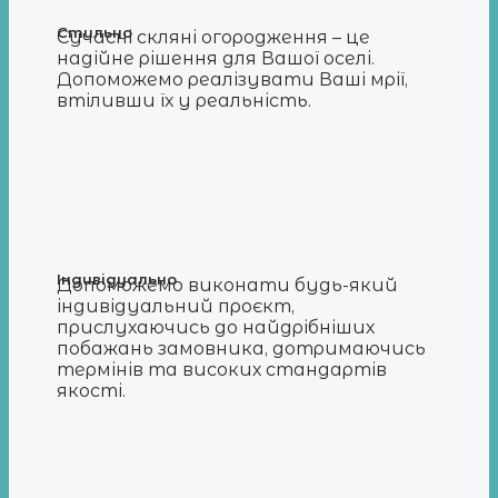
Стильно
Сучасні скляні огородження – це
надійне рішення для Вашої оселі.
Допоможемо реалізувати Ваші мрії,
втіливши їх у реальність.
Індивідуально
Допоможемо виконати будь-який
індивідуальний проєкт,
прислухаючись до найдрібніших
побажань замовника, дотримаючись
термінів та високих стандартів
якості.