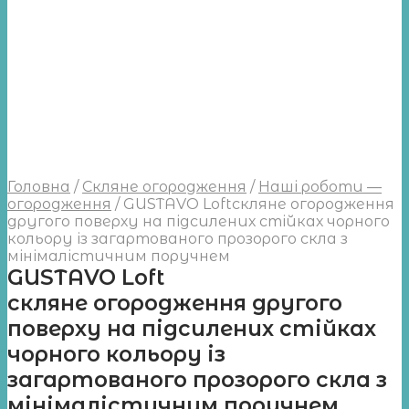
Головна
/
Скляне огородження
/
Наші роботи —
огородження
/
GUSTAVO Loftскляне огородження
другого поверху на підсилених стійках чорного
кольору із загартованого прозорого скла з
мінімалістичним поручнем
GUSTAVO Loft
скляне огородження другого
поверху на підсилених стійках
чорного кольору із
загартованого прозорого скла з
мінімалістичним поручнем