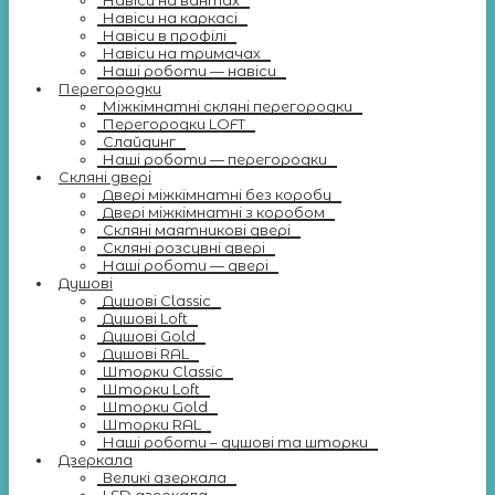
Навіси на вантах
Навіси на каркасі
Навіси в профілі
Навіси на тримачах
Наші роботи — навіси
Перегородки
Міжкімнатні скляні перегородки
Перегородки LOFT
Слайдинг
Наші роботи — перегородки
Скляні двері
Двері міжкімнатні без коробу
Двері міжкімнатні з коробом
Скляні маятникові двері
Скляні розсувні двері
Наші роботи — двері
Душові
Душові Classic
Душові Loft
Душові Gold
Душові RAL
Шторки Classic
Шторки Loft
Шторки Gold
Шторки RAL
Наші роботи – душові та шторки
Дзеркала
Великі дзеркала