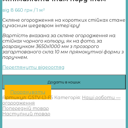
від
8 660
грн
/ 1 м²
Скляне огородження на коротких стійках стане
сучасним шедевром інтер’єру!
Вартість вказана за скляне огородження на
стійках чорного кольору, як на фото, за
розрахунком 3650х1000 мм з прозорого
загартованого скла 10 мм прямокутної форми з
поручнем.
Переглянути відеоогляд
Додати в кошик
Прорахувати
Артикул:
GSTV-L1-F5
Категорія:
Наші роботи —
огородження
Попередній товар
Наступний товар