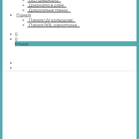
LED дзеркала
Дзеркала в рамі
Дзеркальне панно
Панелі
Панелі UV кольорові
Панелі RAL однотонні
0
0
Кошик