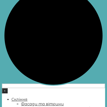
×
Скління
Фасади та вітрини