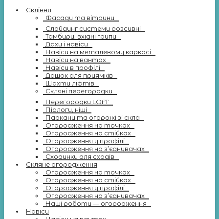
Скління
Фасади та вітрини
Слайдинг системи розсувні
Тамбури, вхідні групи
Дахи і навіси
Навіси на металевому каркасі
Навіси на вантах
Навіси в профілі
Дашок для приямків
Шахти ліфтів
Скляні перегородки
Перегородки LOFT
Підлоги, ніші
Паркани та огорожі зі скла
Огородження на точках
Огородження на стійках
Огородження у профілі
Огородження на з’єднувачах
Сходинки для сходів
Скляне огородження
Огородження на точках
Огородження на стійках
Огородження у профілі
Огородження на з’єднувачах
Наші роботи — огородження
Навіси