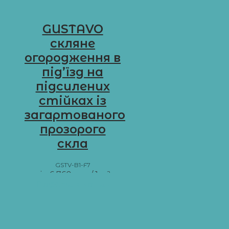
GUSTAVO
скляне
огородження в
під’їзд на
підсилених
стійках із
загартованого
прозорого
скла
GSTV-B1-F7
від
6 760
грн
/ 1 м²
Додати в кошик