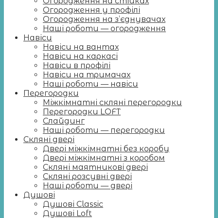
Огородження на стійках
Огородження у профілі
Огородження на з’єднувачах
Наші роботи — огородження
Навіси
Навіси на вантах
Навіси на каркасі
Навіси в профілі
Навіси на тримачах
Наші роботи — навіси
Перегородки
Міжкімнатні скляні перегородки
Перегородки LOFT
Слайдинг
Наші роботи — перегородки
Скляні двері
Двері міжкімнатні без коробу
Двері міжкімнатні з коробом
Скляні маятникові двері
Скляні розсувні двері
Наші роботи — двері
Душові
Душові Classic
Душові Loft