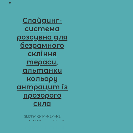
Слайдинг-
система
розсувна для
безрамного
скління
тераси,
альтанки
кольору
антрацит із
прозорого
скла
SLDN-1-2-1-1-1-2-1-1-2
від
6 670
грн
/ 1 м²
Додати в кошик