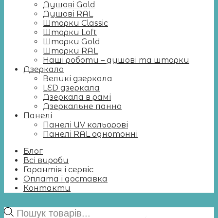
Душові Gold
Душові RAL
Шторки Classic
Шторки Loft
Шторки Gold
Шторки RAL
Наші роботи – душові та шторки
Дзеркала
Великі дзеркала
LED дзеркала
Дзеркала в рамі
Дзеркальне панно
Панелі
Панелі UV кольорові
Панелі RAL однотонні
Блог
Всі вироби
Гарантія і сервіс
Оплата і доставка
Контакти
Пошук