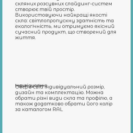
скляних розсувних слайдинг-систем
створює твій простір.
Використовуючи найкращі якості
скла: світлопропускну здатність та
екологічність, ми отримуємо якісний
сучасний продукт, що створений для
життя.
Індивідуально
Обери свій індивідуальний розмір,
дизайн та комплектацію. Можна
обрати різні види скла та профілю, а
також додатково обрати його колір
за каталогом RAL