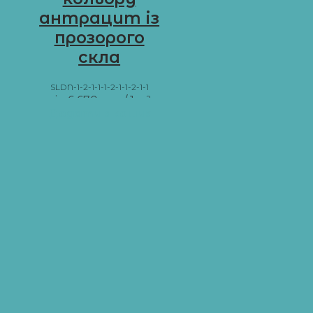
антрацит із
прозорого
скла
SLDN-1-2-1-1-1-2-1-1-2-1-1
від
6 670
грн
/ 1 м²
Додати в кошик