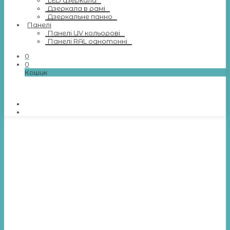
LED дзеркала
Дзеркала в рамі
Дзеркальне панно
Панелі
Панелі UV кольорові
Панелі RAL однотонні
0
0
Кошик