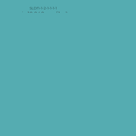
SLDN-1-2-1-1-1-1
від
10 040
грн
/ 1 м²
Додати в кошик