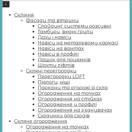
×
Скління
Фасади та вітрини
Слайдинг системи розсувні
Тамбури, вхідні групи
Дахи і навіси
Навіси на металевому каркасі
Навіси на вантах
Навіси в профілі
Дашок для приямків
Шахти ліфтів
Скляні перегородки
Перегородки LOFT
Підлоги, ніші
Паркани та огорожі зі скла
Огородження на точках
Огородження на стійках
Огородження у профілі
Огородження на з’єднувачах
Сходинки для сходів
Скляне огородження
Огородження на точках