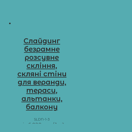
Слайдинг
безрамне
розсувне
скління,
скляні стіни
для веранди,
тераси,
альтанки,
балкону
SLDN-1-3
від
6 020
грн
/ 1 м²
Додати в кошик