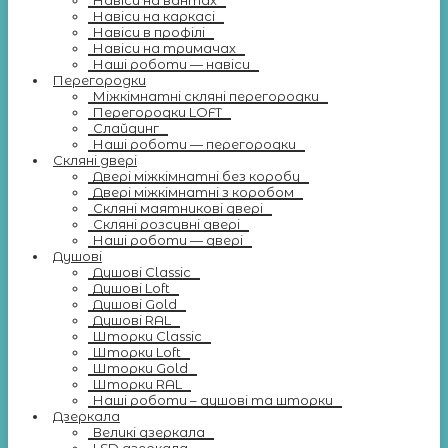
Навіси на вантах
Навіси на каркасі
Навіси в профілі
Навіси на тримачах
Наші роботи — навіси
Перегородки
Міжкімнатні скляні перегородки
Перегородки LOFT
Слайдинг
Наші роботи — перегородки
Скляні двері
Двері міжкімнатні без коробу
Двері міжкімнатні з коробом
Скляні маятникові двері
Скляні розсувні двері
Наші роботи — двері
Душові
Душові Classic
Душові Loft
Душові Gold
Душові RAL
Шторки Classic
Шторки Loft
Шторки Gold
Шторки RAL
Наші роботи – душові та шторки
Дзеркала
Великі дзеркала