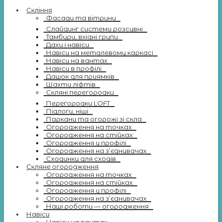
Скління
Фасади та вітрини
Слайдинг системи розсувні
Тамбури, вхідні групи
Дахи і навіси
Навіси на металевому каркасі
Навіси на вантах
Навіси в профілі
Дашок для приямків
Шахти ліфтів
Скляні перегородки
Перегородки LOFT
Підлоги, ніші
Паркани та огорожі зі скла
Огородження на точках
Огородження на стійках
Огородження у профілі
Огородження на з’єднувачах
Сходинки для сходів
Скляне огородження
Огородження на точках
Огородження на стійках
Огородження у профілі
Огородження на з’єднувачах
Наші роботи — огородження
Навіси