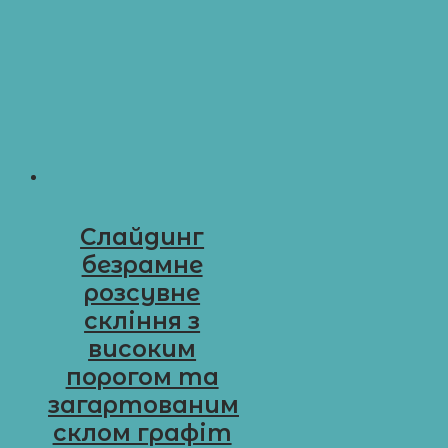
Слайдинг
безрамне
розсувне
скління з
високим
порогом та
загартованим
склом графіт