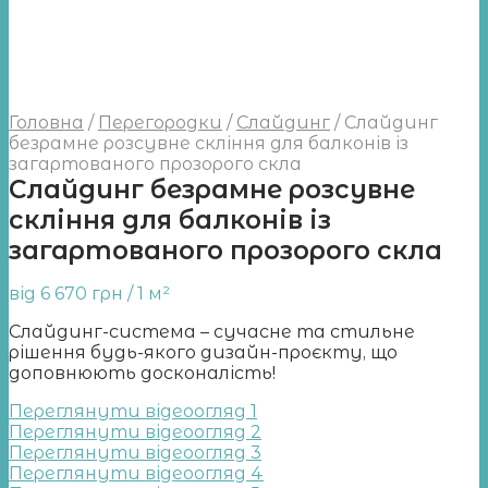
Головна
/
Перегородки
/
Слайдинг
/
Слайдинг
безрамне розсувне скління для балконів із
загартованого прозорого скла
Слайдинг безрамне розсувне
скління для балконів із
загартованого прозорого скла
від
6 670
грн
/ 1 м²
Слайдинг-система – сучасне та стильне
рішення будь-якого дизайн-проєкту, що
доповнюють досконалість!
Переглянути відеоогляд 1
Переглянути відеоогляд 2
Переглянути відеоогляд 3
Переглянути відеоогляд 4