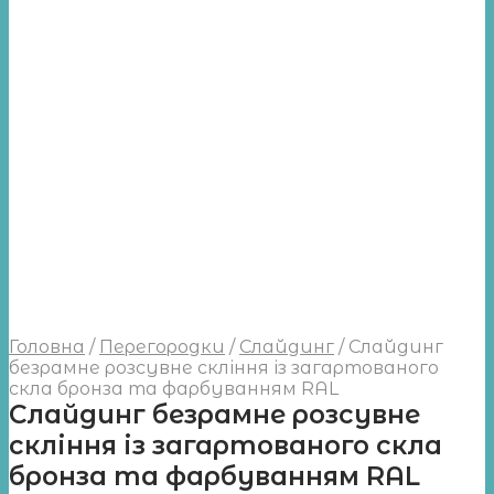
Головна
/
Перегородки
/
Слайдинг
/
Слайдинг
безрамне розсувне скління із загартованого
скла бронза та фарбуванням RAL
Слайдинг безрамне розсувне
скління із загартованого скла
бронза та фарбуванням RAL