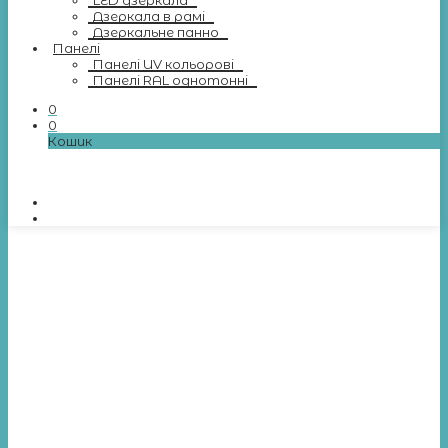
LED дзеркала
Дзеркала в рамі
Дзеркальне панно
Панелі
Панелі UV кольорові
Панелі RAL однотонні
0
0
Кошик