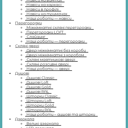
Навіси на вантах
Навіси на каркасі
Навіси в профілі
Навіси на тримачах
Наші роботи — навіси
Перегородки
Міжкімнатні скляні перегородки
Перегородки LOFT
Слайдинг
Наші роботи — перегородки
Скляні двері
Двері міжкімнатні без коробу
Двері міжкімнатні з коробом
Скляні маятникові двері
Скляні розсувні двері
Наші роботи — двері
Душові
Душові Classic
Душові Loft
Душові Gold
Душові RAL
Шторки Classic
Шторки Loft
Шторки Gold
Шторки RAL
Наші роботи – душові та шторки
Дзеркала
Великі дзеркала