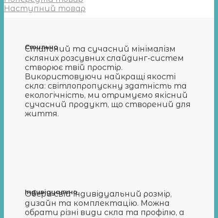
Наступний товар
Стильно
Стильний та сучасний мінімалізм
скляних розсувних слайдинг-систем
створює твій простір.
Використовуючи найкращі якості
скла: світлопропускну здатність та
екологічність, ми отримуємо якісний
сучасний продукт, що створений для
життя.
Індивідуально
Обери свій індивідуальний розмір,
дизайн та комплектацію. Можна
обрати різні види скла та профілю, а