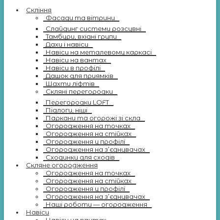
Скління
Фасади та вітрини
Слайдинг системи розсувні
Тамбури, вхідні групи
Дахи і навіси
Навіси на металевому каркасі
Навіси на вантах
Навіси в профілі
Дашок для приямків
Шахти ліфтів
Скляні перегородки
Перегородки LOFT
Підлоги, ніші
Паркани та огорожі зі скла
Огородження на точках
Огородження на стійках
Огородження у профілі
Огородження на з’єднувачах
Сходинки для сходів
Скляне огородження
Огородження на точках
Огородження на стійках
Огородження у профілі
Огородження на з’єднувачах
Наші роботи — огородження
Навіси