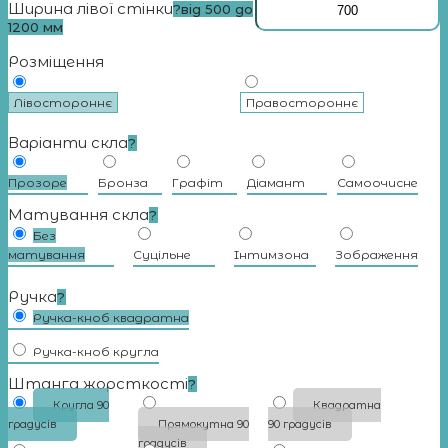
Ширина лівої стінки
?
від 500 до
1200 мм
Розміщення
Лівостороннє
Правостороннє
Варіанти скла
?
Прозоре
Бронза
Графіт
Діамант
Самоочисне
Матування скла
?
Без
матування
Суцільне
Iнтимзона
Зображення
Ручка
?
Ручка-кноб квадратна
Ручка-кноб кругла
Штанга жорсткості
?
Кругла 90
Квадратна
градусів
Прямокутна 90
90 градусів
градусів