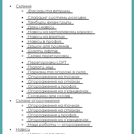
Скління
Фасади та вітрини
Слайдинг системи розсувні
Тамбури, вхідні групи
Дахи і навіси
Навіси на металевому каркасі
Навіси на вантах
Навіси в профілі
Дашок для приямків
Шахти ліфтів
Скляні перегородки
Перегородки LOFT
Підлоги, ніші
Паркани та огорожі зі скла
Огородження на точках
Огородження на стійках
Огородження у профілі
Огородження на з’єднувачах
Сходинки для сходів
Скляне огородження
Огородження на точках
Огородження на стійках
Огородження у профілі
Огородження на з’єднувачах
Наші роботи — огородження
Навіси