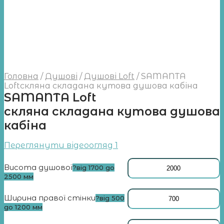
Головна
/
Душові
/
Душові Loft
/
SAMANTA
Loftcкляна складана кутова душова кабіна
SAMANTA Loft
cкляна складана кутова душова
кабіна
Переглянути відеоогляд 1
Висота душової
?
від 1700 до
2500 мм
Ширина правої стінки
?
від 500
до 1200 мм