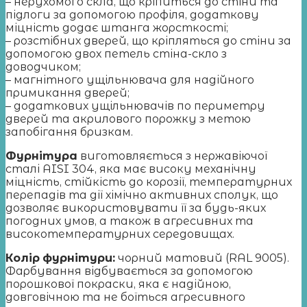
– нерухомого скла, що кріпиться до стіни та
підлоги за допомогою профіля, додаткову
міцність додає штанга жорсткості;
– розстібних дверей, що кріпляться до стіни за
допомогою двох петель стіна-скло з
доводчиком;
– магнітного ущільнювача для надійного
примикання дверей;
– додаткових ущільнювачів по периметру
дверей та акрилового порожку з метою
запобігання бризкам.
Фурнітура
виготовляється з нержавіючої
сталі AISI 304, яка має високу механічну
міцність, стійкість до корозії, температурних
перепадів та дії хімічно активних сполук, що
дозволяє використовувати її за будь-яких
погодних умов, а також в агресивних та
високотемпературних середовищах.
Колір
фурнітури:
чорний матовий (RAL 9005).
Фарбування відбувається за допомогою
порошкової покраски, яка є надійною,
довговічною та не боїться агресивного