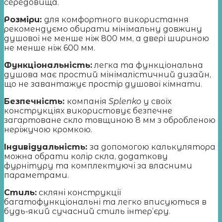
середовища.
Розміри:
для комфортного використання
рекомендуємо обирати мінімальну довжину
душової не менше ніж 800 мм, а двері шириною
не менше ніж 600 мм.
Функціональність:
легка та функціональна
душова має простий мінімалістичний дизайн,
що не завантажує простір душової кімнати.
Безпечність:
компанія
Splenko
у своїх
конструкціях використовує безпечне
загартоване скло товщиною 8 мм з обробленою
неріжучою кромкою.
Індивідуальність:
за допомогою калькулятора
можна обрати колір скла, додаткову
фурнітуру та комплектуючі за власними
параметрами.
Стиль:
скляні конструкції
багатофункціональні та легко вписуються в
будь-який сучасний стиль інтер’єру.