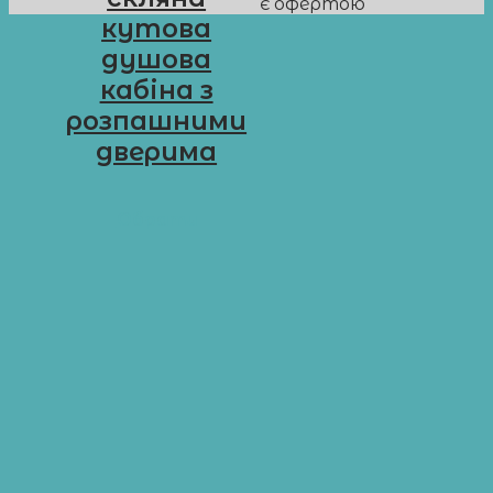
є офертою
кутова
душова
кабіна з
розпашними
дверима
D-L18
Обрати