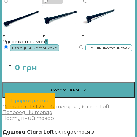
+
+
+
Рушникотримач
?
Без рушникотримача
З рушникотримачем
0
грн
Додати в кошик
Прорахувати
Артикул:
D-L25-1
Категорія:
Душові Loft
Попередній товар
Наступний товар
Душова Clara Loft
складається з