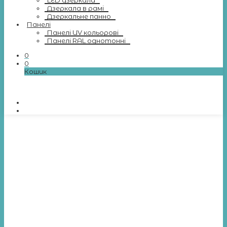
LED дзеркала
Дзеркала в рамі
Дзеркальне панно
Панелі
Панелі UV кольорові
Панелі RAL однотонні
0
0
Кошик