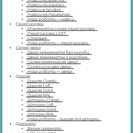
Навіси на вантах
Навіси на каркасі
Навіси в профілі
Навіси на тримачах
Наші роботи — навіси
Перегородки
Міжкімнатні скляні перегородки
Перегородки LOFT
Слайдинг
Наші роботи — перегородки
Скляні двері
Двері міжкімнатні без коробу
Двері міжкімнатні з коробом
Скляні маятникові двері
Скляні розсувні двері
Наші роботи — двері
Душові
Душові Classic
Душові Loft
Душові Gold
Душові RAL
Шторки Classic
Шторки Loft
Шторки Gold
Шторки RAL
Наші роботи – душові та шторки
Дзеркала
Великі дзеркала